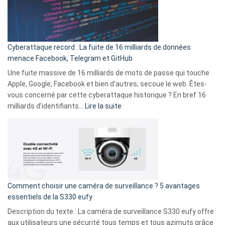
Le
Wrapped
Party
pour
Cyberattaque record : La fuite de 16 milliards de données
comparer
menace Facebook, Telegram et GitHub
vos
goûts
Une fuite massive de 16 milliards de mots de passe qui touche
musicaux
Apple, Google, Facebook et bien d’autres, secoue le web. Êtes-
avec
vous concerné par cette cyberattaque historique ? En bref 16
9
:
milliards d’identifiants…
Lire la suite
amis
Cyberattaque
!
record
:
La
fuite
de
16
Comment choisir une caméra de surveillance ? 5 avantages
milliards
essentiels de la S330 eufy
de
Description du texte : La caméra de surveillance S330 eufy offre
données
aux utilisateurs une sécurité tous temps et tous azimuts grâce