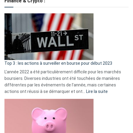
Finance & Crypto :
to
?
Déf
de
dé
cou
et
gui
d’a
ass
Top 3 : les actions à surveiller en bourse pour début 2023
L’année 2022 a été particulièrement difficile pour les marchés
boursiers. Diverses industries ont été touchées de manières
différentes par les événements de l’année, mais certaines
:
actions ont réussi à se démarquer et ont…
Lire la suite
Top
3
:
les
actions
à