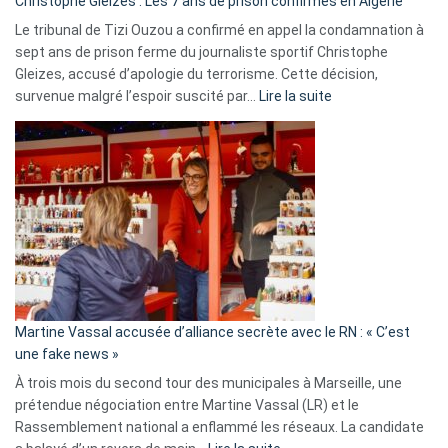
Christophe Gleizes : Les 7 ans de prison confirmés en Algérie
Le tribunal de Tizi Ouzou a confirmé en appel la condamnation à
sept ans de prison ferme du journaliste sportif Christophe
Gleizes, accusé d’apologie du terrorisme. Cette décision,
:
survenue malgré l’espoir suscité par…
Lire la suite
Christophe
Gleizes
:
Les
7
ans
de
prison
confirmés
en
Martine Vassal accusée d’alliance secrète avec le RN : « C’est
Algérie
une fake news »
À trois mois du second tour des municipales à Marseille, une
prétendue négociation entre Martine Vassal (LR) et le
Rassemblement national a enflammé les réseaux. La candidate