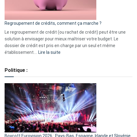
surveiller
en
bourse
Regroupement de crédits, comment ça marche ?
pour
début
Le regroupement de crédit (ou rachat de crédit) peut être une
2023
solution à envisager pour mieux maîtriser votre budget. Le
dossier de crédit est pris en charge par un seul et même
:
établissement.…
Lire la suite
Regroupement
de
Politique :
crédits,
comment
ça
marche
?
Boycott Eurovision 2026 : Pays-Bas, Espagne, Irlande et Slovénie