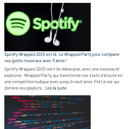
Fini
l’excuse
«
je
n’ai
pas
de
cash
»
Spotify Wrapped 2025 est là : Le Wrapped Party pour comparer
:
vos goûts musicaux avec 9 amis !
comment
Spotify Wrapped 2025 vient de débarquer, avec une nouveauté
Solly
explosive : Wrapped Party, qui transforme vos stats d’écoute en
change
une compétition ludique avec jusqu’à neuf amis. Prêt à voir qui
la
:
domine vos playlists…
Lire la suite
vie
Spotify
des
Wrapped
sans-
2025
abri
est
en
là
3
:
secondes