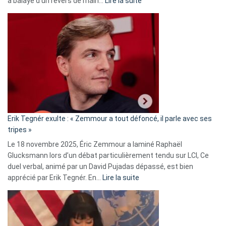
:
a balayé d’un revers de main…
Lire la suite
Martine
Vassal
accusée
d’alliance
secrète
avec
le
RN
:
«
Erik Tegnér exulte : « Zemmour a tout défoncé, il parle avec ses
C’est
tripes »
une
Le 18 novembre 2025, Éric Zemmour a laminé Raphaël
fake
Glucksmann lors d’un débat particulièrement tendu sur LCI, Ce
news
duel verbal, animé par un David Pujadas dépassé, est bien
»
:
apprécié par Erik Tegnér. En…
Lire la suite
Erik
Tegnér
exulte
: