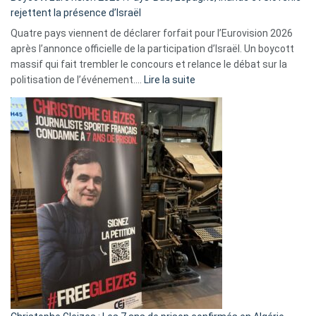
rejettent la présence d’Israël
Quatre pays viennent de déclarer forfait pour l’Eurovision 2026
après l’annonce officielle de la participation d’Israël. Un boycott
massif qui fait trembler le concours et relance le débat sur la
:
politisation de l’événement.…
Lire la suite
Boycott
Eurovision
2026
:
Pays-
Bas,
Espagne,
Irlande
et
Slovénie
rejettent
la
présence
d’Israël