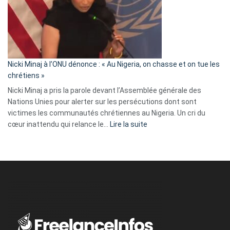
« Zemmour
a
tout
défoncé,
il
parle
Nicki Minaj à l’ONU dénonce : « Au Nigeria, on chasse et on tue les
avec
chrétiens »
ses
Nicki Minaj a pris la parole devant l’Assemblée générale des
tripes »
Nations Unies pour alerter sur les persécutions dont sont
victimes les communautés chrétiennes au Nigeria. Un cri du
:
cœur inattendu qui relance le…
Lire la suite
Nicki
Minaj
à
l’ONU
dénonce
:
«
Au
Nigeria,