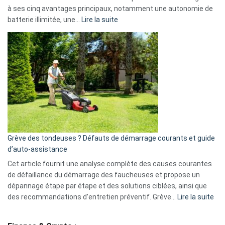
menace
à ses cinq avantages principaux, notamment une autonomie de
Facebook,
:
batterie illimitée, une…
Lire la suite
Telegram
Comment
et
choisir
GitHub
une
caméra
de
surveillance
?
5
avantages
essentiels
Grève des tondeuses ? Défauts de démarrage courants et guide
de
d’auto-assistance
la
S330
Cet article fournit une analyse complète des causes courantes
eufy
de défaillance du démarrage des faucheuses et propose un
dépannage étape par étape et des solutions ciblées, ainsi que
:
des recommandations d’entretien préventif. Grève…
Lire la suite
Grè
de