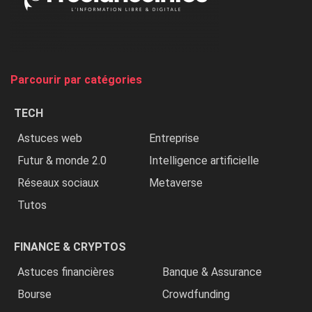
on
chasse
et
on
tue
Parcourir par catégories
les
chrétiens
TECH
»
Astuces web
Entreprise
Futur & monde 2.0
Intelligence artificielle
Réseaux sociaux
Metaverse
Tutos
FINANCE & CRYPTOS
Astuces financières
Banque & Assurance
Bourse
Crowdfunding