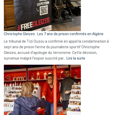
Slovénie
rejettent
la
présence
d’Israël
Christophe Gleizes : Les 7 ans de prison confirmés en Algérie
Le tribunal de Tizi Ouzou a confirmé en appel la condamnation à
sept ans de prison ferme du journaliste sportif Christophe
Gleizes, accusé d’apologie du terrorisme. Cette décision,
:
survenue malgré l’espoir suscité par…
Lire la suite
Christophe
Gleizes
:
Les
7
ans
de
prison
confirmés
en