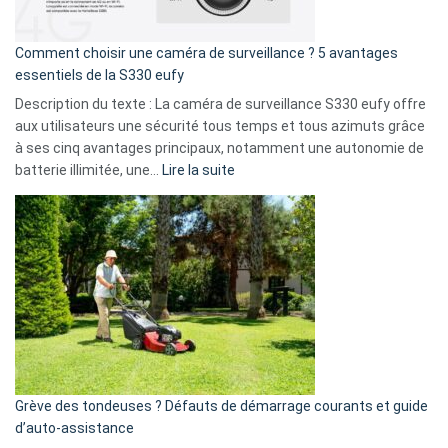
fuite
de
16
Comment choisir une caméra de surveillance ? 5 avantages
milliards
essentiels de la S330 eufy
de
Description du texte : La caméra de surveillance S330 eufy offre
données
aux utilisateurs une sécurité tous temps et tous azimuts grâce
menace
à ses cinq avantages principaux, notamment une autonomie de
Facebook,
:
batterie illimitée, une…
Lire la suite
Telegram
Comment
et
choisir
GitHub
une
caméra
de
surveillance
?
5
avantages
essentiels
Grève des tondeuses ? Défauts de démarrage courants et guide
de
d’auto-assistance
la