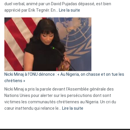
duel verbal, animé par un David Pujadas dépassé, est bien
»
:
apprécié par Erik Tegnér. En…
Lire la suite
Erik
Tegnér
exulte
:
« Zemmour
a
tout
défoncé,
il
parle
Nicki Minaj à l’ONU dénonce : « Au Nigeria, on chasse et on tue les
avec
chrétiens »
ses
Nicki Minaj a pris la parole devant l’Assemblée générale des
tripes »
Nations Unies pour alerter sur les persécutions dont sont
victimes les communautés chrétiennes au Nigeria. Un cri du
:
cœur inattendu qui relance le…
Lire la suite
Nicki
Minaj
à