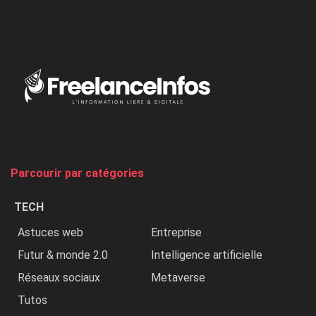
l’ONU
dénonce
:
«
Au
Nigeria,
on
chasse
et
on
tue
Parcourir par catégories
les
chrétiens
TECH
»
Astuces web
Entreprise
Futur & monde 2.0
Intelligence artificielle
Réseaux sociaux
Metaverse
Tutos