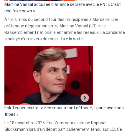
Martine Vassal accusée d’alliance secrète avec le RN : « C’est
Algérie
une fake news »
À trois mois du second tour des municipales à Marseille, une
prétendue négociation entre Martine Vassal (LR) et le
Rassemblement national a enflammé les réseaux. La candidate
:
a balayé d’un revers de main…
Lire la suite
Martine
Vassal
accusée
d’alliance
secrète
avec
le
RN
:
«
Erik Tegnér exulte : « Zemmour a tout défoncé, il parle avec ses
C’est
tripes »
une
Le 18 novembre 2025, Éric Zemmour a laminé Raphaël
fake
Glucksmann lors d’un débat particulièrement tendu sur LCI, Ce
news