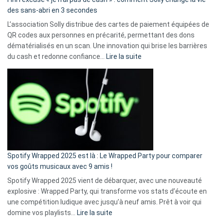
des sans-abri en 3 secondes
L’association Solly distribue des cartes de paiement équipées de
QR codes aux personnes en précarité, permettant des dons
dématérialisés en un scan. Une innovation qui brise les barrières
:
du cash et redonne confiance…
Lire la suite
Fini
l’excuse
«
je
n’ai
pas
de
cash
»
Spotify Wrapped 2025 est là : Le Wrapped Party pour comparer
:
vos goûts musicaux avec 9 amis !
comment
Spotify Wrapped 2025 vient de débarquer, avec une nouveauté
Solly
explosive : Wrapped Party, qui transforme vos stats d’écoute en
change
une compétition ludique avec jusqu’à neuf amis. Prêt à voir qui
la
:
domine vos playlists…
Lire la suite
vie