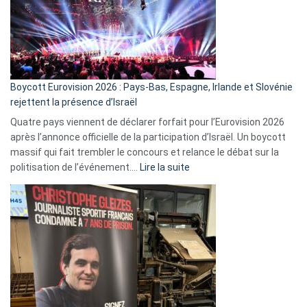
?
Boycott Eurovision 2026 : Pays-Bas, Espagne, Irlande et Slovénie
rejettent la présence d’Israël
Quatre pays viennent de déclarer forfait pour l’Eurovision 2026
après l’annonce officielle de la participation d’Israël. Un boycott
massif qui fait trembler le concours et relance le débat sur la
:
politisation de l’événement.…
Lire la suite
Boycott
Eurovision
2026
:
Pays-
Bas,
Espagne,
Irlande
et