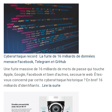
Spotify
des
Wrapped
sans-
2025
abri
est
en
là
3
:
secondes
Le
Wrapped
Party
pour
Cyberattaque record : La fuite de 16 milliards de données
comparer
menace Facebook, Telegram et GitHub
vos
goûts
Une fuite massive de 16 milliards de mots de passe qui touche
musicaux
Apple, Google, Facebook et bien d’autres, secoue le web. Êtes-
avec
vous concerné par cette cyberattaque historique ? En bref 16
9
:
milliards d’identifiants…
Lire la suite
amis
Cyberattaque
!
record
:
La