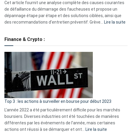
S330
Cet article fournit une analyse complète des causes courantes
eufy
de défaillance du démarrage des faucheuses et propose un
dépannage étape par étape et des solutions ciblées, ainsi que
:
des recommandations d’entretien préventif. Grève…
Lire la suite
Grè
de
Finance & Crypto :
to
?
Déf
de
dé
cou
et
gui
d’a
ass
Top 3 : les actions à surveiller en bourse pour début 2023
L’année 2022 a été particulièrement difficile pour les marchés
boursiers. Diverses industries ont été touchées de manières
différentes par les événements de l’année, mais certaines
:
actions ont réussi à se démarquer et ont…
Lire la suite