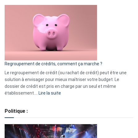
Top
3
:
les
actions
à
surveiller
en
bourse
Regroupement de crédits, comment ça marche ?
pour
début
Le regroupement de crédit (ou rachat de crédit) peut être une
2023
solution à envisager pour mieux maîtriser votre budget. Le
dossier de crédit est pris en charge par un seul et même
:
établissement.…
Lire la suite
Regroupement
de
Politique :
crédits,
comment
ça
marche