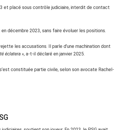
et placé sous contrôle judiciaire, interdit de contact
u en décembre 2023, sans faire évoluer les positions.
 rejette les accusations. Il parle d’une machination dont
ité éclatera »
, a-t-il déclaré en janvier 2025.
 s’est constituée partie civile, selon son avocate Rachel-
PSG
 judiciaires, soutient son joueur. En 2023, le PSG avait