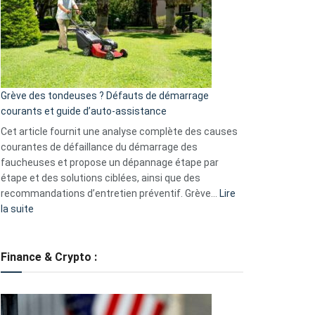
de
surveillance
?
5
avantages
essentiels
Grève des tondeuses ? Défauts de démarrage
de
courants et guide d’auto-assistance
la
S330
Cet article fournit une analyse complète des causes
eufy
courantes de défaillance du démarrage des
faucheuses et propose un dépannage étape par
étape et des solutions ciblées, ainsi que des
recommandations d’entretien préventif. Grève…
Lire
:
la suite
Grève
des
tondeuses
Finance & Crypto :
?
Défauts
de