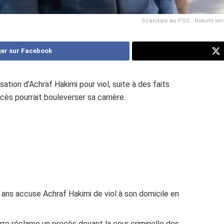
Scandale au PSG : Hakimi vers 
er sur Facebook
tion d’Achraf Hakimi pour viol, suite à des faits
cès pourrait bouleverser sa carrière.
ans accuse Achraf Hakimi de viol à son domicile en
rre réclame un procès devant la cour criminelle des