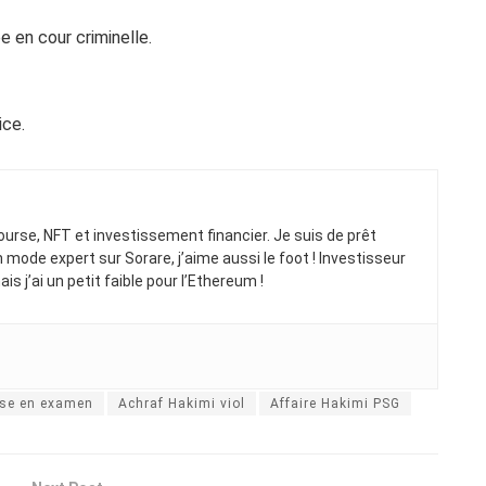
ée en cour criminelle.
ice.
rse, NFT et investissement financier. Je suis de prêt
 mode expert sur Sorare, j’aime aussi le foot ! Investisseur
s j’ai un petit faible pour l’Ethereum !
ise en examen
Achraf Hakimi viol
Affaire Hakimi PSG