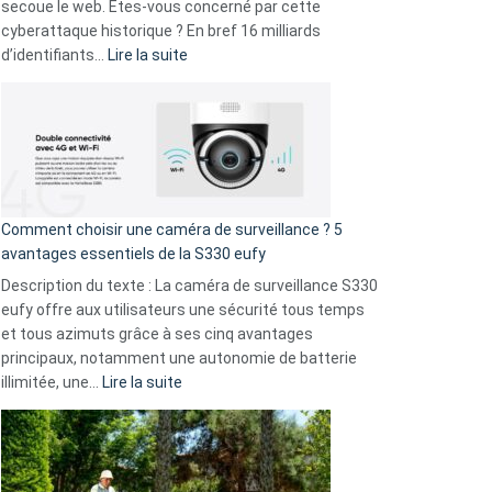
avec
secoue le web. Êtes-vous concerné par cette
9
cyberattaque historique ? En bref 16 milliards
amis
:
d’identifiants…
Lire la suite
!
Cyberattaque
record
:
La
fuite
de
16
Comment choisir une caméra de surveillance ? 5
milliards
avantages essentiels de la S330 eufy
de
Description du texte : La caméra de surveillance S330
données
eufy offre aux utilisateurs une sécurité tous temps
menace
et tous azimuts grâce à ses cinq avantages
Facebook,
principaux, notamment une autonomie de batterie
Telegram
:
illimitée, une…
Lire la suite
et
Comment
GitHub
choisir
une
caméra