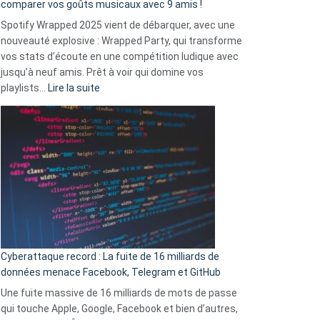
comparer vos goûts musicaux avec 9 amis !
comment
Spotify Wrapped 2025 vient de débarquer, avec une
Solly
nouveauté explosive : Wrapped Party, qui transforme
change
vos stats d’écoute en une compétition ludique avec
la
jusqu’à neuf amis. Prêt à voir qui domine vos
vie
:
playlists…
Lire la suite
des
Spotify
sans-
Wrapped
abri
2025
en
est
3
là
secondes
:
Le
Wrapped
Party
pour
Cyberattaque record : La fuite de 16 milliards de
comparer
données menace Facebook, Telegram et GitHub
vos
goûts
Une fuite massive de 16 milliards de mots de passe
musicaux
qui touche Apple, Google, Facebook et bien d’autres,