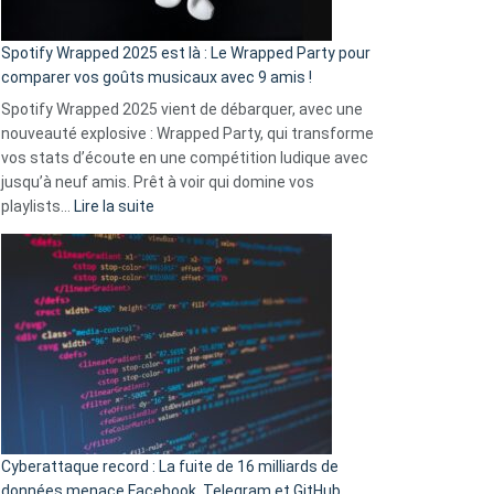
cash
»
Spotify Wrapped 2025 est là : Le Wrapped Party pour
:
comparer vos goûts musicaux avec 9 amis !
comment
Spotify Wrapped 2025 vient de débarquer, avec une
Solly
nouveauté explosive : Wrapped Party, qui transforme
change
vos stats d’écoute en une compétition ludique avec
la
jusqu’à neuf amis. Prêt à voir qui domine vos
vie
:
playlists…
Lire la suite
des
Spotify
sans-
Wrapped
abri
2025
en
est
3
là
secondes
:
Le
Wrapped
Party
pour
Cyberattaque record : La fuite de 16 milliards de
comparer
données menace Facebook, Telegram et GitHub