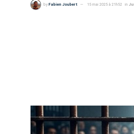
by
Fabien Joubert
15 mai 2025 à 21h52
in
Ju