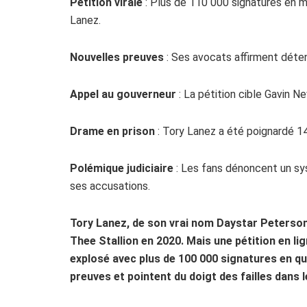
Pétition virale
: Plus de 110 000 signatures en m
Lanez.
Nouvelles preuves
: Ses avocats affirment déten
Appel au gouverneur
: La pétition cible Gavin 
Drame en prison
: Tory Lanez a été poignardé 1
Polémique judiciaire
: Les fans dénoncent un sy
ses accusations.
Tory Lanez, de son vrai nom Daystar Peterson
Thee Stallion en 2020. Mais une pétition en li
explosé avec plus de 100 000 signatures en q
preuves et pointent du doigt des failles dans le