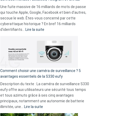
vos
goûts
Une fuite massive de 16 milliards de mots de passe
musicaux
qui touche Apple, Google, Facebook et bien d’autres,
avec
secoue le web. Êtes-vous concerné par cette
9
cyberattaque historique ? En bref 16 milliards
amis
:
d’identifiants…
Lire la suite
!
Cyberattaque
record
:
La
fuite
de
16
Comment choisir une caméra de surveillance ? 5
milliards
avantages essentiels de la S330 eufy
de
Description du texte : La caméra de surveillance S330
données
eufy offre aux utilisateurs une sécurité tous temps
menace
et tous azimuts grâce à ses cinq avantages
Facebook,
principaux, notamment une autonomie de batterie
Telegram
:
illimitée, une…
Lire la suite
et
Comment
GitHub