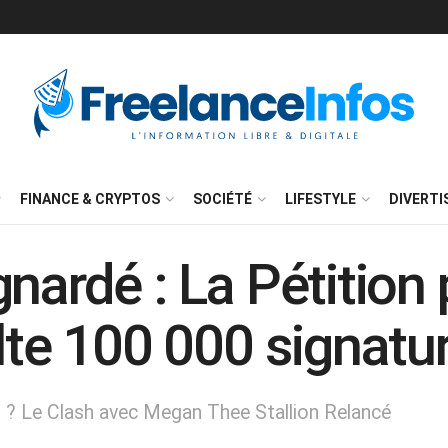
FINANCE & CRYPTOS
SOCIÉTÉ
LIFESTYLE
DIVERT
nardé : La Pétition
lte 100 000 signatu
t ? Le Clash avec Megan Thee Stallion Relancé