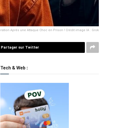
ération Après une Attaque Choc en Prison ! Crédit image IA : Grok
Partager sur Twitter
Tech & Web :