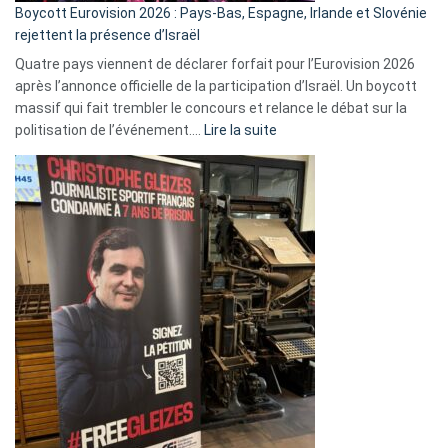
Boycott Eurovision 2026 : Pays-Bas, Espagne, Irlande et Slovénie
rejettent la présence d’Israël
Quatre pays viennent de déclarer forfait pour l’Eurovision 2026
après l’annonce officielle de la participation d’Israël. Un boycott
massif qui fait trembler le concours et relance le débat sur la
:
politisation de l’événement.…
Lire la suite
Boycott
Eurovision
2026
:
Pays-
Bas,
Espagne,
Irlande
et
Slovénie
rejettent
la
présence
d’Israël