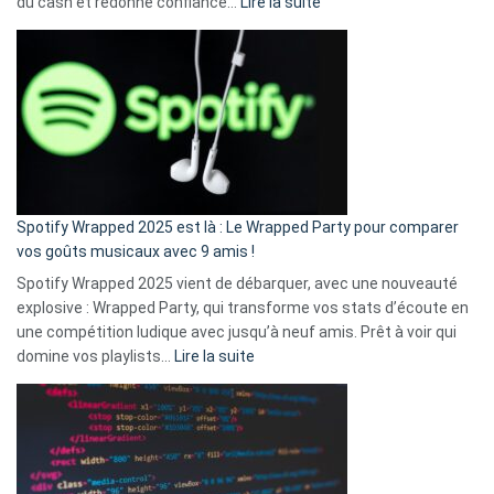
:
du cash et redonne confiance…
Lire la suite
Fini
l’excuse
«
je
n’ai
pas
de
cash
»
Spotify Wrapped 2025 est là : Le Wrapped Party pour comparer
:
vos goûts musicaux avec 9 amis !
comment
Spotify Wrapped 2025 vient de débarquer, avec une nouveauté
Solly
explosive : Wrapped Party, qui transforme vos stats d’écoute en
change
une compétition ludique avec jusqu’à neuf amis. Prêt à voir qui
la
:
domine vos playlists…
Lire la suite
vie
Spotify
des
Wrapped
sans-
2025
abri
est
en
là
3