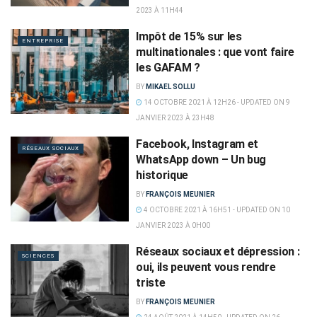
2023 À 11H44
Impôt de 15% sur les
ENTREPRISE
multinationales : que vont faire
les GAFAM ?
BY
MIKAEL SOLLU
14 OCTOBRE 2021 À 12H26 - UPDATED ON 9
JANVIER 2023 À 23H48
Facebook, Instagram et
RÉSEAUX SOCIAUX
WhatsApp down – Un bug
historique
BY
FRANÇOIS MEUNIER
4 OCTOBRE 2021 À 16H51 - UPDATED ON 10
JANVIER 2023 À 0H00
Réseaux sociaux et dépression :
SCIENCES
oui, ils peuvent vous rendre
triste
BY
FRANÇOIS MEUNIER