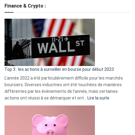
de
Finance & Crypto :
to
?
Déf
de
dé
cou
et
gui
d’a
ass
Top 3 : les actions à surveiller en bourse pour début 2023
L’année 2022 a été particulièrement difficile pour les marchés
boursiers. Diverses industries ont été touchées de manières
différentes par les événements de l’année, mais certaines
:
actions ont réussi à se démarquer et ont…
Lire la suite
Top
3
:
les
actions