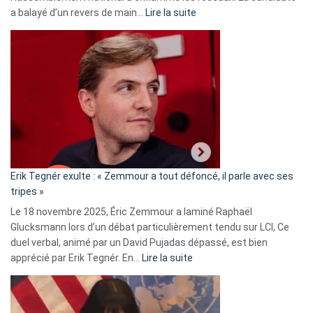
:
a balayé d’un revers de main…
Lire la suite
Martine
Vassal
accusée
d’alliance
secrète
avec
le
RN
:
«
Erik Tegnér exulte : « Zemmour a tout défoncé, il parle avec ses
C’est
tripes »
une
Le 18 novembre 2025, Éric Zemmour a laminé Raphaël
fake
Glucksmann lors d’un débat particulièrement tendu sur LCI, Ce
news
duel verbal, animé par un David Pujadas dépassé, est bien
»
:
apprécié par Erik Tegnér. En…
Lire la suite
Erik
Tegnér
exulte