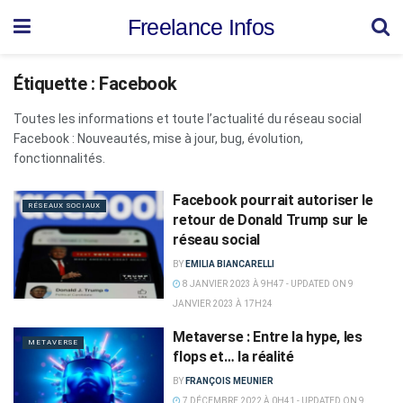
Freelance Infos
Étiquette :
Facebook
Toutes les informations et toute l’actualité du réseau social
Facebook : Nouveautés, mise à jour, bug, évolution,
fonctionnalités.
Facebook pourrait autoriser le
RÉSEAUX SOCIAUX
retour de Donald Trump sur le
réseau social
BY
EMILIA BIANCARELLI
8 JANVIER 2023 À 9H47 - UPDATED ON 9
JANVIER 2023 À 17H24
Metaverse : Entre la hype, les
METAVERSE
flops et… la réalité
BY
FRANÇOIS MEUNIER
7 DÉCEMBRE 2022 À 0H41 - UPDATED ON 9