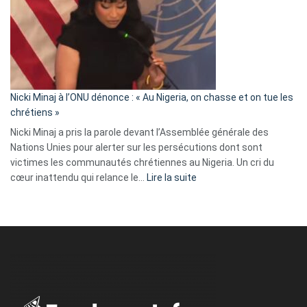
:
« Zemmour
a
tout
défoncé,
il
parle
Nicki Minaj à l’ONU dénonce : « Au Nigeria, on chasse et on tue les
avec
chrétiens »
ses
Nicki Minaj a pris la parole devant l’Assemblée générale des
tripes »
Nations Unies pour alerter sur les persécutions dont sont
victimes les communautés chrétiennes au Nigeria. Un cri du
:
cœur inattendu qui relance le…
Lire la suite
Nicki
Minaj
à
l’ONU
dénonce
:
«
Au