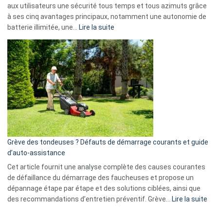
aux utilisateurs une sécurité tous temps et tous azimuts grâce
menace
à ses cinq avantages principaux, notamment une autonomie de
Facebook,
:
batterie illimitée, une…
Lire la suite
Telegram
Comment
et
choisir
GitHub
une
caméra
de
surveillance
?
5
avantages
essentiels
Grève des tondeuses ? Défauts de démarrage courants et guide
de
d’auto-assistance
la
S330
Cet article fournit une analyse complète des causes courantes
eufy
de défaillance du démarrage des faucheuses et propose un
dépannage étape par étape et des solutions ciblées, ainsi que
:
des recommandations d’entretien préventif. Grève…
Lire la suite
Grè