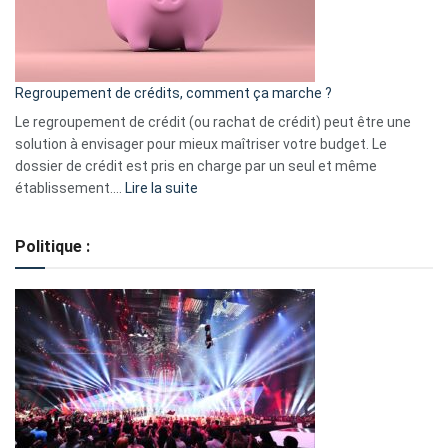
à
surveiller
en
bourse
Regroupement de crédits, comment ça marche ?
pour
début
Le regroupement de crédit (ou rachat de crédit) peut être une
2023
solution à envisager pour mieux maîtriser votre budget. Le
dossier de crédit est pris en charge par un seul et même
:
établissement.…
Lire la suite
Regroupement
de
Politique :
crédits,
comment
ça
marche
?