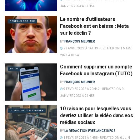
JANVIER 2023 À 17H54
Le nombre d’utilisateurs
RÉSEAUX SOCIAUX
Facebook est en baisse : Meta
sur le déclin ?
BY
FRANÇOIS MEUNIER
22 AVRIL 2022 À 16H19 - UPDATED ON 1 MARS
2023 À 0H54
Comment supprimer un compte
TUTOS
Facebook ou Instagram (TUTO)
BY
FRANÇOIS MEUNIER
9 FÉVRIER 2022 À 20H42 - UPDATED ON 9
JANVIER 2023 À 21H58
10 raisons pour lesquelles vous
COMMUNITY MANAGER
devriez utiliser la vidéo dans vos
médias sociaux
BY
LA RÉDACTION FREELANCE INFOS
1 FÉVRIER 2022 À 1H58 - UPDATED ON 6 JUIN