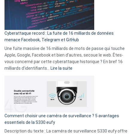
:
secondes
Le
Wrapped
Party
pour
Cyberattaque record : La fuite de 16 milliards de données
comparer
menace Facebook, Telegram et GitHub
vos
goûts
Une fuite massive de 16 milliards de mots de passe qui touche
musicaux
Apple, Google, Facebook et bien d’autres, secoue le web. Êtes-
avec
vous concerné par cette cyberattaque historique ? En bref 16
9
:
milliards d’identifiants…
Lire la suite
amis
Cyberattaque
!
record
:
La
fuite
de
16
Comment choisir une caméra de surveillance ? 5 avantages
milliards
essentiels de la S330 eufy
de
Description du texte : La caméra de surveillance S330 eufy offre
données