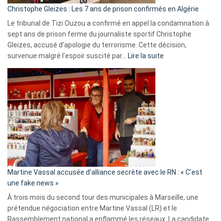
Christophe Gleizes : Les 7 ans de prison confirmés en Algérie
Le tribunal de Tizi Ouzou a confirmé en appel la condamnation à
sept ans de prison ferme du journaliste sportif Christophe
Gleizes, accusé d’apologie du terrorisme. Cette décision,
:
survenue malgré l’espoir suscité par…
Lire la suite
Christophe
Gleizes
:
Les
7
ans
de
prison
confirmés
en
Martine Vassal accusée d’alliance secrète avec le RN : « C’est
Algérie
une fake news »
À trois mois du second tour des municipales à Marseille, une
prétendue négociation entre Martine Vassal (LR) et le
Rassemblement national a enflammé les réseaux. La candidate