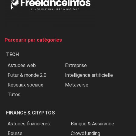
Nigeria,
on
chasse
et
on
tue
Parcourir par catégories
les
chrétiens
TECH
»
Astuces web
Entreprise
Futur & monde 2.0
Intelligence artificielle
Réseaux sociaux
Metaverse
Tutos
FINANCE & CRYPTOS
Astuces financières
Banque & Assurance
Bourse
Crowdfunding