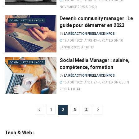
24 AOÛT 2021 À 14H50 - UPDATED ON 26
NOVEMBRE 2025 À 0H20
Devenir community manager : Le
COMMUNITY MANAGER
guide pour démarrer en 2023
BY
LA RÉDACTION FREELANCE INFOS
19 AOÛT 2021 À 10H43 - UPDATED ON 10
JANVIER 2023 À 10H13
Social Media Manager : salaire,
COMMUNITY MANAGER
compétence, formation
BY
LA RÉDACTION FREELANCE INFOS
15 AOÛT 2021 À 13H27 - UPDATED ON 6 JUIN
2023 À 11H44
1
2
3
4
Tech & Web :