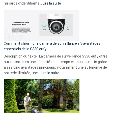
9
:
milliards d’identifiants…
Lire la suite
amis
Cyberattaque
!
record
:
La
fuite
de
16
Comment choisir une caméra de surveillance ? 5 avantages
milliards
essentiels de la S330 eufy
de
Description du texte : La caméra de surveillance S330 eufy offre
données
aux utilisateurs une sécurité tous temps et tous azimuts grâce
menace
à ses cinq avantages principaux, notamment une autonomie de
Facebook,
:
batterie illimitée, une…
Lire la suite
Telegram
Comment
et
choisir
GitHub
une
caméra
de
surveillance
?