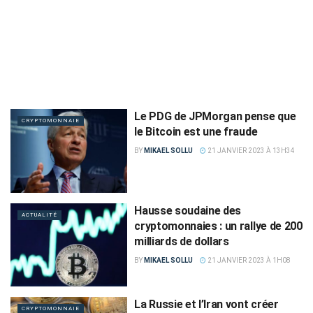
Le PDG de JPMorgan pense que
CRYPTOMONNAIE
le Bitcoin est une fraude
BY
MIKAEL SOLLU
21 JANVIER 2023 À 13H34
Hausse soudaine des
ACTUALITÉ
cryptomonnaies : un rallye de 200
milliards de dollars
BY
MIKAEL SOLLU
21 JANVIER 2023 À 1H08
La Russie et l’Iran vont créer
CRYPTOMONNAIE