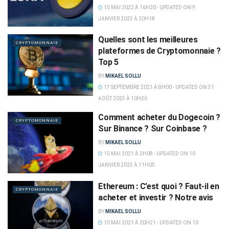
15 MAI 2022 À 16H20 - UPDATED ON 9
JANVIER 2023 À 20H18
Quelles sont les meilleures
CRYPTOMONNAIE
plateformes de Cryptomonnaie ?
Top 5
BY
MIKAEL SOLLU
17 SEPTEMBRE 2021 À 8H00 - UPDATED ON 31
AOÛT 2023 À 10H26
Comment acheter du Dogecoin ?
CRYPTOMONNAIE
Sur Binance ? Sur Coinbase ?
BY
MIKAEL SOLLU
15 MAI 2021 À 2H08 - UPDATED ON 10
JANVIER 2023 À 11H05
Ethereum : C’est quoi ? Faut-il en
CRYPTOMONNAIE
acheter et investir ? Notre avis
BY
MIKAEL SOLLU
10 MAI 2021 À 20H21 - UPDATED ON 10