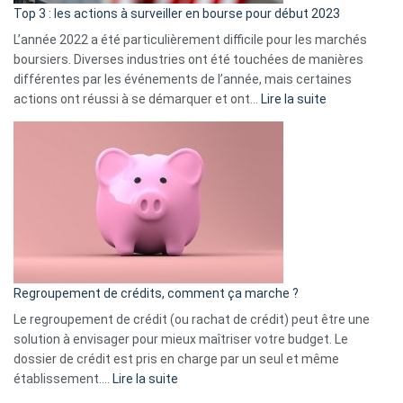
ass
Top 3 : les actions à surveiller en bourse pour début 2023
L’année 2022 a été particulièrement difficile pour les marchés
boursiers. Diverses industries ont été touchées de manières
différentes par les événements de l’année, mais certaines
:
actions ont réussi à se démarquer et ont…
Lire la suite
Top
3
:
les
actions
à
surveiller
en
bourse
Regroupement de crédits, comment ça marche ?
pour
début
Le regroupement de crédit (ou rachat de crédit) peut être une
2023
solution à envisager pour mieux maîtriser votre budget. Le
dossier de crédit est pris en charge par un seul et même
:
établissement.…
Lire la suite
Regroupement