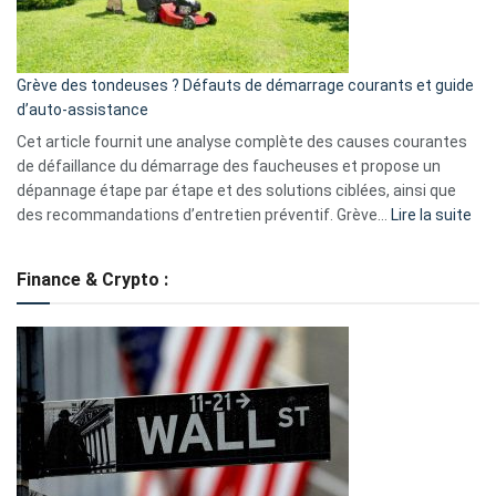
5
avantages
essentiels
Grève des tondeuses ? Défauts de démarrage courants et guide
de
d’auto-assistance
la
S330
Cet article fournit une analyse complète des causes courantes
eufy
de défaillance du démarrage des faucheuses et propose un
dépannage étape par étape et des solutions ciblées, ainsi que
:
des recommandations d’entretien préventif. Grève…
Lire la suite
Grè
de
Finance & Crypto :
to
?
Déf
de
dé
cou
et
gui
d’a