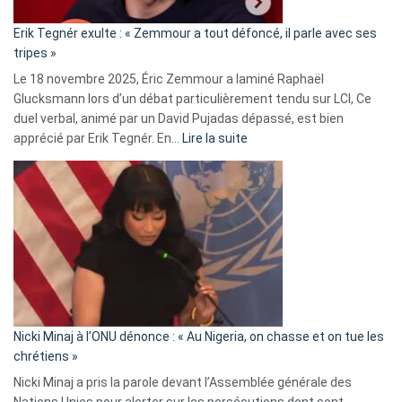
«
Erik Tegnér exulte : « Zemmour a tout défoncé, il parle avec ses
C’est
tripes »
une
Le 18 novembre 2025, Éric Zemmour a laminé Raphaël
fake
Glucksmann lors d’un débat particulièrement tendu sur LCI, Ce
news
duel verbal, animé par un David Pujadas dépassé, est bien
»
:
apprécié par Erik Tegnér. En…
Lire la suite
Erik
Tegnér
exulte
:
« Zemmour
a
tout
défoncé,
il
parle
Nicki Minaj à l’ONU dénonce : « Au Nigeria, on chasse et on tue les
avec
chrétiens »
ses
Nicki Minaj a pris la parole devant l’Assemblée générale des
tripes »
Nations Unies pour alerter sur les persécutions dont sont