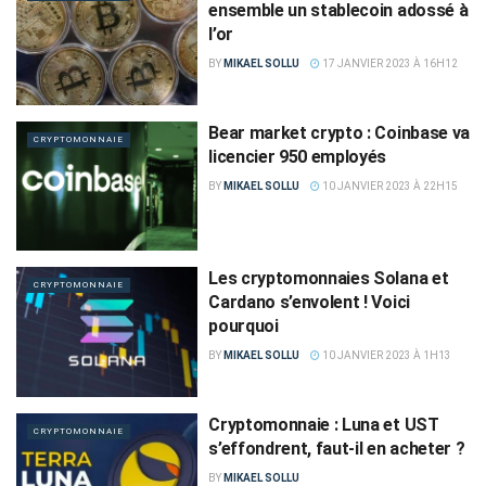
ensemble un stablecoin adossé à
l’or
BY
MIKAEL SOLLU
17 JANVIER 2023 À 16H12
Bear market crypto : Coinbase va
CRYPTOMONNAIE
licencier 950 employés
BY
MIKAEL SOLLU
10 JANVIER 2023 À 22H15
Les cryptomonnaies Solana et
CRYPTOMONNAIE
Cardano s’envolent ! Voici
pourquoi
BY
MIKAEL SOLLU
10 JANVIER 2023 À 1H13
Cryptomonnaie : Luna et UST
CRYPTOMONNAIE
s’effondrent, faut-il en acheter ?
BY
MIKAEL SOLLU