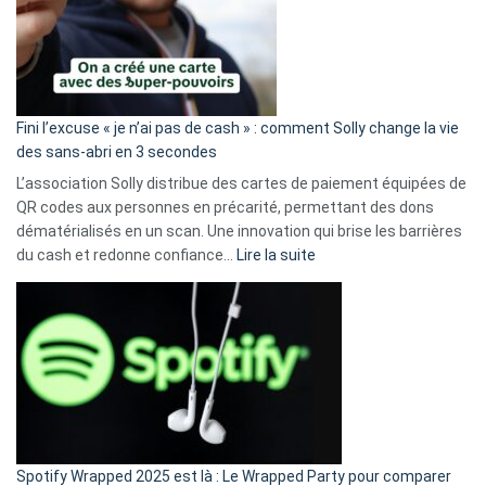
Fini l’excuse « je n’ai pas de cash » : comment Solly change la vie
des sans-abri en 3 secondes
L’association Solly distribue des cartes de paiement équipées de
QR codes aux personnes en précarité, permettant des dons
dématérialisés en un scan. Une innovation qui brise les barrières
:
du cash et redonne confiance…
Lire la suite
Fini
l’excuse
«
je
n’ai
pas
de
cash
»
Spotify Wrapped 2025 est là : Le Wrapped Party pour comparer