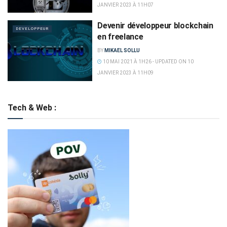
JANVIER 2023 À 11H07
Devenir développeur blockchain
DEVELOPPEUR
en freelance
BY
MIKAEL SOLLU
10 MAI 2021 À 1H26 - UPDATED ON 10
JANVIER 2023 À 11H09
Tech & Web :