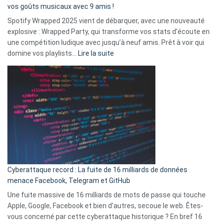
:
vos goûts musicaux avec 9 amis !
comment
Spotify Wrapped 2025 vient de débarquer, avec une nouveauté
Solly
explosive : Wrapped Party, qui transforme vos stats d’écoute en
change
une compétition ludique avec jusqu’à neuf amis. Prêt à voir qui
la
:
domine vos playlists…
Lire la suite
vie
Spotify
des
Wrapped
sans-
2025
abri
est
en
là
3
:
secondes
Le
Wrapped
Party
pour
Cyberattaque record : La fuite de 16 milliards de données
comparer
menace Facebook, Telegram et GitHub
vos
goûts
Une fuite massive de 16 milliards de mots de passe qui touche
musicaux
Apple, Google, Facebook et bien d’autres, secoue le web. Êtes-
avec
vous concerné par cette cyberattaque historique ? En bref 16