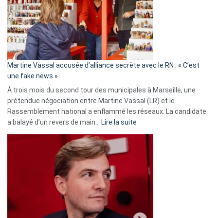
7
ans
de
prison
confirmés
en
Martine Vassal accusée d’alliance secrète avec le RN : « C’est
Algérie
une fake news »
À trois mois du second tour des municipales à Marseille, une
prétendue négociation entre Martine Vassal (LR) et le
Rassemblement national a enflammé les réseaux. La candidate
:
a balayé d’un revers de main…
Lire la suite
Martine
Vassal
accusée
d’alliance
secrète
avec
le
RN
: