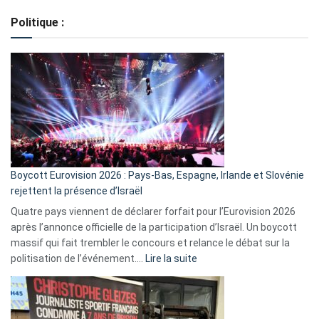
de
Politique :
crédits,
comment
ça
marche
?
Boycott Eurovision 2026 : Pays-Bas, Espagne, Irlande et Slovénie
rejettent la présence d’Israël
Quatre pays viennent de déclarer forfait pour l’Eurovision 2026
après l’annonce officielle de la participation d’Israël. Un boycott
massif qui fait trembler le concours et relance le débat sur la
:
politisation de l’événement.…
Lire la suite
Boycott
Eurovision
2026