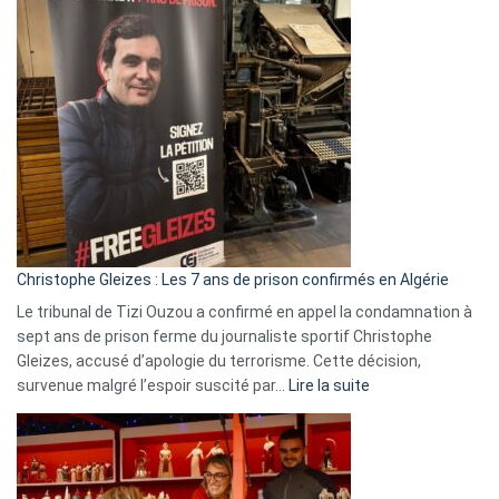
:
Pays-
Bas,
Espagne,
Irlande
et
Slovénie
rejettent
la
présence
d’Israël
Christophe Gleizes : Les 7 ans de prison confirmés en Algérie
Le tribunal de Tizi Ouzou a confirmé en appel la condamnation à
sept ans de prison ferme du journaliste sportif Christophe
Gleizes, accusé d’apologie du terrorisme. Cette décision,
:
survenue malgré l’espoir suscité par…
Lire la suite
Christophe
Gleizes
:
Les