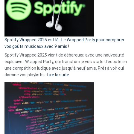
je
n’ai
pas
de
cash
»
Spotify Wrapped 2025 est là : Le Wrapped Party pour comparer
:
vos goûts musicaux avec 9 amis !
comment
Spotify Wrapped 2025 vient de débarquer, avec une nouveauté
Solly
explosive : Wrapped Party, qui transforme vos stats d’écoute en
change
une compétition ludique avec jusqu’à neuf amis. Prêt à voir qui
la
:
domine vos playlists…
Lire la suite
vie
Spotify
des
Wrapped
sans-
2025
abri
est
en
là
3
:
secondes
Le
Wrapped
Party