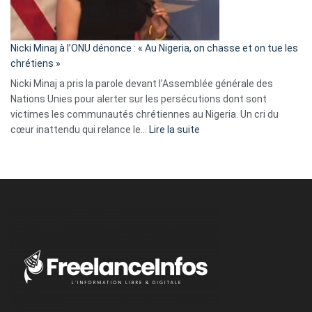
tout
défoncé,
il
parle
Nicki Minaj à l’ONU dénonce : « Au Nigeria, on chasse et on tue les
avec
chrétiens »
ses
Nicki Minaj a pris la parole devant l’Assemblée générale des
tripes »
Nations Unies pour alerter sur les persécutions dont sont
victimes les communautés chrétiennes au Nigeria. Un cri du
:
cœur inattendu qui relance le…
Lire la suite
Nicki
Minaj
à
l’ONU
dénonce
:
«
Au
Nigeria,
on
chasse