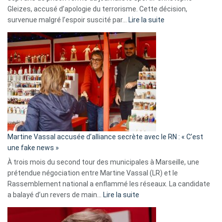
Gleizes, accusé d’apologie du terrorisme. Cette décision,
:
survenue malgré l’espoir suscité par…
Lire la suite
Christophe
Gleizes
:
Les
7
ans
de
prison
confirmés
en
Martine Vassal accusée d’alliance secrète avec le RN : « C’est
Algérie
une fake news »
À trois mois du second tour des municipales à Marseille, une
prétendue négociation entre Martine Vassal (LR) et le
Rassemblement national a enflammé les réseaux. La candidate
:
a balayé d’un revers de main…
Lire la suite
Martine
Vassal