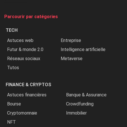
et
on
tue
Parcourir par catégories
les
chrétiens
TECH
»
Astuces web
Entreprise
Futur & monde 2.0
Intelligence artificielle
Réseaux sociaux
Metaverse
Tutos
FINANCE & CRYPTOS
Astuces financières
Banque & Assurance
Bourse
Crowdfunding
Cryptomonnaie
Immobilier
NFT