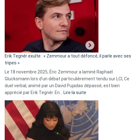
accusée
d’alliance
secrète
avec
le
RN
:
«
Erik Tegnér exulte : « Zemmour a tout défoncé, il parle avec ses
C’est
tripes »
une
Le 18 novembre 2025, Éric Zemmour a laminé Raphaël
fake
Glucksmann lors d’un débat particulièrement tendu sur LCI, Ce
news
duel verbal, animé par un David Pujadas dépassé, est bien
»
:
apprécié par Erik Tegnér. En…
Lire la suite
Erik
Tegnér
exulte
:
« Zemmour
a