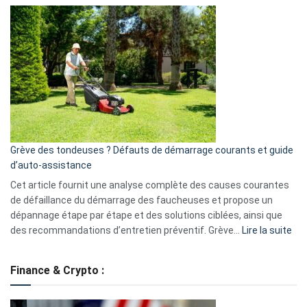
Comment
et
choisir
GitHub
une
caméra
de
surveillance
?
5
avantages
essentiels
Grève des tondeuses ? Défauts de démarrage courants et guide
de
d’auto-assistance
la
S330
Cet article fournit une analyse complète des causes courantes
eufy
de défaillance du démarrage des faucheuses et propose un
dépannage étape par étape et des solutions ciblées, ainsi que
:
des recommandations d’entretien préventif. Grève…
Lire la suite
Grè
de
Finance & Crypto :
to
?
Déf