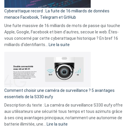
pour
Cyberattaque record : La fuite de 16 milliards de données
comparer
menace Facebook, Telegram et GitHub
vos
goûts
Une fuite massive de 16 milliards de mots de passe qui touche
musicaux
Apple, Google, Facebook et bien d’autres, secoue le web. Êtes-
avec
vous concerné par cette cyberattaque historique ? En bref 16
9
:
milliards d’identifiants…
Lire la suite
amis
Cyberattaque
!
record
:
La
fuite
de
16
Comment choisir une caméra de surveillance ? 5 avantages
milliards
essentiels de la S330 eufy
de
Description du texte : La caméra de surveillance S330 eufy offre
données
aux utilisateurs une sécurité tous temps et tous azimuts grâce
menace
à ses cinq avantages principaux, notamment une autonomie de
Facebook,
:
batterie illimitée, une…
Lire la suite
Telegram