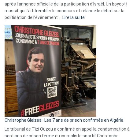
après l’annonce officielle de la participation d’Israël. Un boycott
massif qui fait trembler le concours et relance le débat sur la
:
politisation de l’événement.…
Lire la suite
Boycott
Eurovision
2026
:
Pays-
Bas,
Espagne,
Irlande
et
Slovénie
rejettent
la
présence
d’Israël
Christophe Gleizes : Les 7 ans de prison confirmés en Algérie
Le tribunal de Tizi Ouzou a confirmé en appel la condamnation à
sept ans de prison ferme du journaliste sportif Christophe