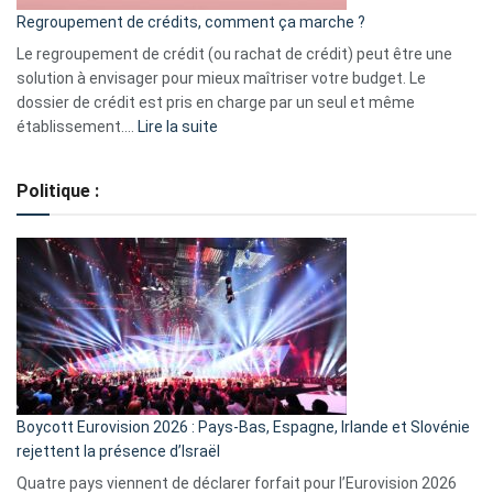
bourse
Regroupement de crédits, comment ça marche ?
pour
début
Le regroupement de crédit (ou rachat de crédit) peut être une
2023
solution à envisager pour mieux maîtriser votre budget. Le
dossier de crédit est pris en charge par un seul et même
:
établissement.…
Lire la suite
Regroupement
de
Politique :
crédits,
comment
ça
marche
?
Boycott Eurovision 2026 : Pays-Bas, Espagne, Irlande et Slovénie
rejettent la présence d’Israël
Quatre pays viennent de déclarer forfait pour l’Eurovision 2026