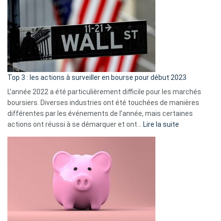
de
dé
cou
et
gui
d’a
ass
Top 3 : les actions à surveiller en bourse pour début 2023
L’année 2022 a été particulièrement difficile pour les marchés
boursiers. Diverses industries ont été touchées de manières
différentes par les événements de l’année, mais certaines
:
actions ont réussi à se démarquer et ont…
Lire la suite
Top
3
:
les
actions
à
surveiller
en