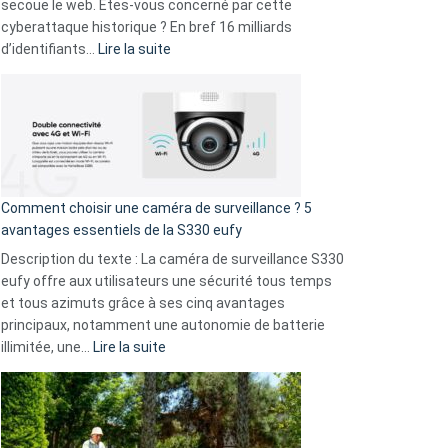
avec
secoue le web. Êtes-vous concerné par cette
9
cyberattaque historique ? En bref 16 milliards
amis
:
d’identifiants…
Lire la suite
!
Cyberattaque
record
:
La
fuite
de
16
Comment choisir une caméra de surveillance ? 5
milliards
avantages essentiels de la S330 eufy
de
Description du texte : La caméra de surveillance S330
données
eufy offre aux utilisateurs une sécurité tous temps
menace
et tous azimuts grâce à ses cinq avantages
Facebook,
principaux, notamment une autonomie de batterie
Telegram
:
illimitée, une…
Lire la suite
et
Comment
GitHub
choisir
une
caméra