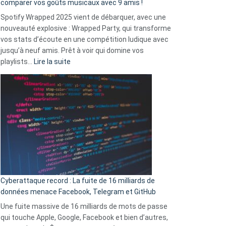
comparer vos goûts musicaux avec 9 amis !
comment
Spotify Wrapped 2025 vient de débarquer, avec une
Solly
nouveauté explosive : Wrapped Party, qui transforme
change
vos stats d’écoute en une compétition ludique avec
la
jusqu’à neuf amis. Prêt à voir qui domine vos
vie
:
playlists…
Lire la suite
des
Spotify
sans-
Wrapped
abri
2025
en
est
3
là
secondes
:
Le
Wrapped
Party
pour
Cyberattaque record : La fuite de 16 milliards de
comparer
données menace Facebook, Telegram et GitHub
vos
goûts
Une fuite massive de 16 milliards de mots de passe
musicaux
qui touche Apple, Google, Facebook et bien d’autres,