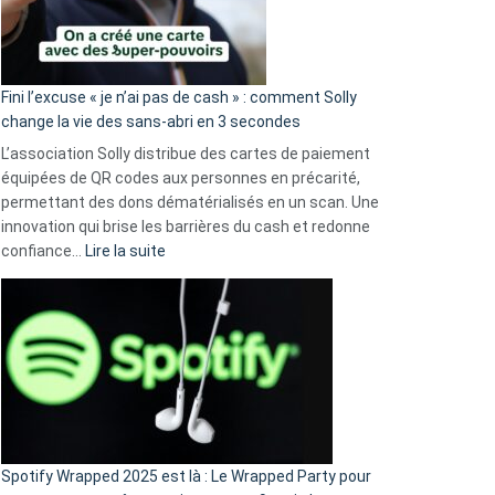
Fini l’excuse « je n’ai pas de cash » : comment Solly
change la vie des sans-abri en 3 secondes
L’association Solly distribue des cartes de paiement
équipées de QR codes aux personnes en précarité,
permettant des dons dématérialisés en un scan. Une
innovation qui brise les barrières du cash et redonne
:
confiance…
Lire la suite
Fini
l’excuse
«
je
n’ai
pas
de
cash
»
Spotify Wrapped 2025 est là : Le Wrapped Party pour
: