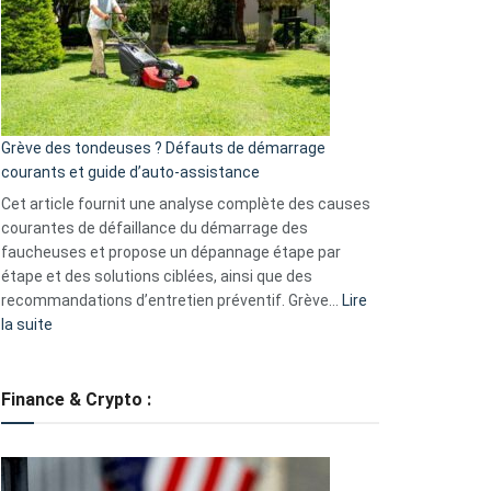
de
surveillance
?
5
avantages
essentiels
Grève des tondeuses ? Défauts de démarrage
de
courants et guide d’auto-assistance
la
S330
Cet article fournit une analyse complète des causes
eufy
courantes de défaillance du démarrage des
faucheuses et propose un dépannage étape par
étape et des solutions ciblées, ainsi que des
recommandations d’entretien préventif. Grève…
Lire
:
la suite
Grève
des
tondeuses
Finance & Crypto :
?
Défauts
de