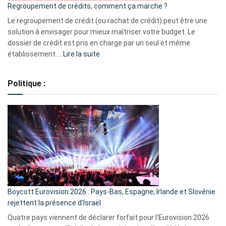
Regroupement de crédits, comment ça marche ?
pour
début
Le regroupement de crédit (ou rachat de crédit) peut être une
2023
solution à envisager pour mieux maîtriser votre budget. Le
dossier de crédit est pris en charge par un seul et même
:
établissement.…
Lire la suite
Regroupement
de
Politique :
crédits,
comment
ça
marche
?
Boycott Eurovision 2026 : Pays-Bas, Espagne, Irlande et Slovénie
rejettent la présence d’Israël
Quatre pays viennent de déclarer forfait pour l’Eurovision 2026