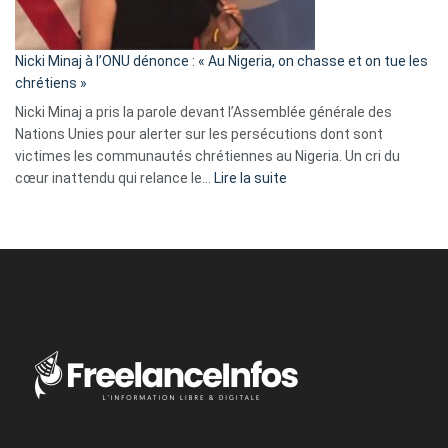
défoncé,
il
parle
Nicki Minaj à l’ONU dénonce : « Au Nigeria, on chasse et on tue les
avec
chrétiens »
ses
Nicki Minaj a pris la parole devant l’Assemblée générale des
tripes »
Nations Unies pour alerter sur les persécutions dont sont
victimes les communautés chrétiennes au Nigeria. Un cri du
:
cœur inattendu qui relance le…
Lire la suite
Nicki
Minaj
à
l’ONU
dénonce
:
«
Au
Nigeria,
on
chasse
et