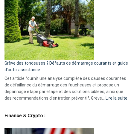
et
choisir
GitHub
une
caméra
de
surveillance
?
5
avantages
essentiels
Grève des tondeuses ? Défauts de démarrage courants et guide
de
d’auto-assistance
la
S330
Cet article fournit une analyse complète des causes courantes
eufy
de défaillance du démarrage des faucheuses et propose un
dépannage étape par étape et des solutions ciblées, ainsi que
:
des recommandations d’entretien préventif. Grève…
Lire la suite
Grè
de
Finance & Crypto :
to
?
Déf