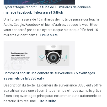
pour
Cyberattaque record : La fuite de 16 milliards de données
comparer
menace Facebook, Telegram et GitHub
vos
goûts
Une fuite massive de 16 milliards de mots de passe qui touche
musicaux
Apple, Google, Facebook et bien d’autres, secoue le web. Êtes-
avec
vous concerné par cette cyberattaque historique ? En bref 16
9
:
milliards d’identifiants…
Lire la suite
amis
Cyberattaque
!
record
:
La
fuite
de
16
Comment choisir une caméra de surveillance ? 5 avantages
milliards
essentiels de la S330 eufy
de
Description du texte : La caméra de surveillance S330 eufy offre
données
aux utilisateurs une sécurité tous temps et tous azimuts grâce
menace
à ses cinq avantages principaux, notamment une autonomie de
Facebook,
:
batterie illimitée, une…
Lire la suite
Telegram
Comment