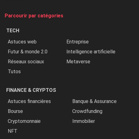
on
tue
Parcourir par catégories
les
chrétiens
TECH
»
Astuces web
Entreprise
Futur & monde 2.0
Intelligence artificielle
Réseaux sociaux
Metaverse
Tutos
FINANCE & CRYPTOS
Astuces financières
Banque & Assurance
Bourse
Crowdfunding
Cryptomonnaie
Immobilier
NFT