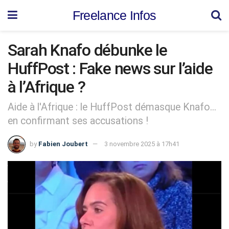
Freelance Infos
Sarah Knafo débunke le
HuffPost : Fake news sur l’aide
à l’Afrique ?
Aide à l'Afrique : le HuffPost démasque Knafo...
en confirmant ses accusations !
by
Fabien Joubert
3 novembre 2025 à 17h41