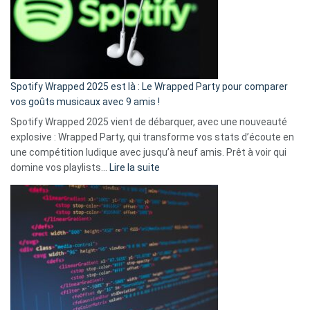
je
n’ai
pas
de
cash
»
Spotify Wrapped 2025 est là : Le Wrapped Party pour comparer
:
vos goûts musicaux avec 9 amis !
comment
Spotify Wrapped 2025 vient de débarquer, avec une nouveauté
Solly
explosive : Wrapped Party, qui transforme vos stats d’écoute en
change
une compétition ludique avec jusqu’à neuf amis. Prêt à voir qui
la
:
domine vos playlists…
Lire la suite
vie
Spotify
des
Wrapped
sans-
2025
abri
est
en
là
3
:
secondes
Le
Wrapped
Party