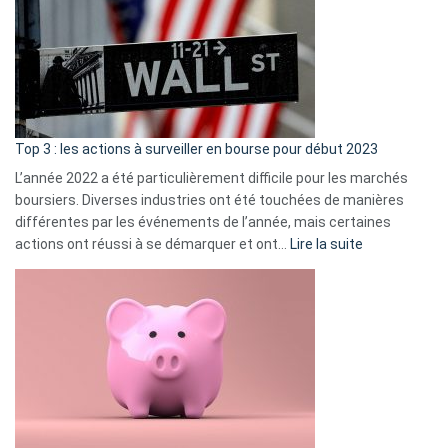
de
dé
cou
et
gui
d’a
ass
Top 3 : les actions à surveiller en bourse pour début 2023
L’année 2022 a été particulièrement difficile pour les marchés
boursiers. Diverses industries ont été touchées de manières
différentes par les événements de l’année, mais certaines
:
actions ont réussi à se démarquer et ont…
Lire la suite
Top
3
:
les
actions
à
surveiller
en
bourse