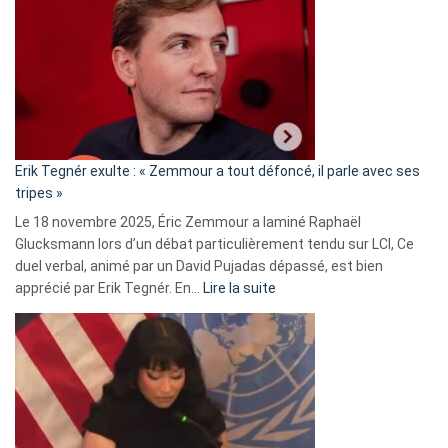
accusée
d’alliance
secrète
avec
le
RN
:
«
Erik Tegnér exulte : « Zemmour a tout défoncé, il parle avec ses
C’est
tripes »
une
Le 18 novembre 2025, Éric Zemmour a laminé Raphaël
fake
Glucksmann lors d’un débat particulièrement tendu sur LCI, Ce
news
duel verbal, animé par un David Pujadas dépassé, est bien
»
:
apprécié par Erik Tegnér. En…
Lire la suite
Erik
Tegnér
exulte
:
« Zemmour
a
tout