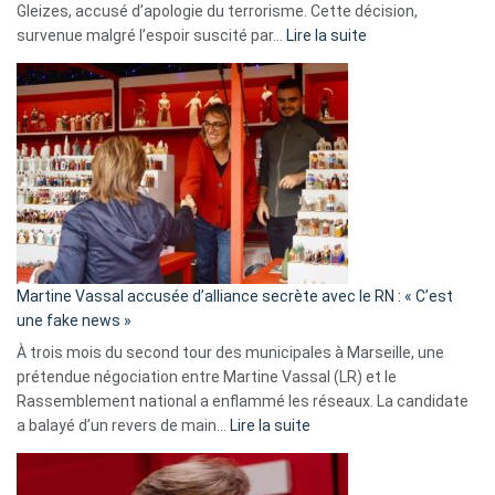
Gleizes, accusé d’apologie du terrorisme. Cette décision,
:
survenue malgré l’espoir suscité par…
Lire la suite
Christophe
Gleizes
:
Les
7
ans
de
prison
confirmés
en
Martine Vassal accusée d’alliance secrète avec le RN : « C’est
Algérie
une fake news »
À trois mois du second tour des municipales à Marseille, une
prétendue négociation entre Martine Vassal (LR) et le
Rassemblement national a enflammé les réseaux. La candidate
:
a balayé d’un revers de main…
Lire la suite
Martine
Vassal