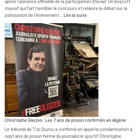
après l’annonce officielle de la participation d’Israël. Un boycott
massif qui fait trembler le concours et relance le débat sur la
:
politisation de l’événement.…
Lire la suite
Boycott
Eurovision
2026
:
Pays-
Bas,
Espagne,
Irlande
et
Slovénie
rejettent
la
présence
d’Israël
Christophe Gleizes : Les 7 ans de prison confirmés en Algérie
Le tribunal de Tizi Ouzou a confirmé en appel la condamnation à
sept ans de prison ferme du journaliste sportif Christophe