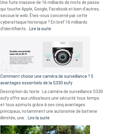
goûts
Une fuite massive de 16 milliards de mots de passe
musicaux
qui touche Apple, Google, Facebook et bien d’autres,
avec
secoue le web. Êtes-vous concerné par cette
9
cyberattaque historique ? En bref 16 milliards
amis
:
d’identifiants…
Lire la suite
!
Cyberattaque
record
:
La
fuite
de
16
Comment choisir une caméra de surveillance ? 5
milliards
avantages essentiels de la S330 eufy
de
Description du texte : La caméra de surveillance S330
données
eufy offre aux utilisateurs une sécurité tous temps
menace
et tous azimuts grâce à ses cinq avantages
Facebook,
principaux, notamment une autonomie de batterie
Telegram
:
illimitée, une…
Lire la suite
et
Comment
GitHub
choisir