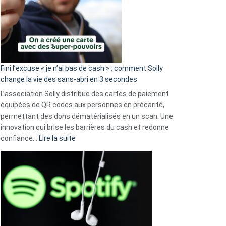
Fini l’excuse « je n’ai pas de cash » : comment Solly
change la vie des sans-abri en 3 secondes
L’association Solly distribue des cartes de paiement
équipées de QR codes aux personnes en précarité,
permettant des dons dématérialisés en un scan. Une
innovation qui brise les barrières du cash et redonne
:
confiance…
Lire la suite
Fini
l’excuse
«
je
n’ai
pas
de