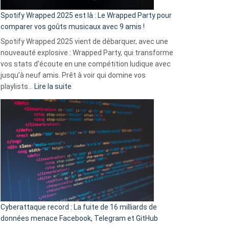
cash
»
Spotify Wrapped 2025 est là : Le Wrapped Party pour
:
comparer vos goûts musicaux avec 9 amis !
comment
Spotify Wrapped 2025 vient de débarquer, avec une
Solly
nouveauté explosive : Wrapped Party, qui transforme
change
vos stats d’écoute en une compétition ludique avec
la
jusqu’à neuf amis. Prêt à voir qui domine vos
vie
:
playlists…
Lire la suite
des
Spotify
sans-
Wrapped
abri
2025
en
est
3
là
secondes
:
Le
Wrapped
Party
pour
Cyberattaque record : La fuite de 16 milliards de
comparer
données menace Facebook, Telegram et GitHub
vos