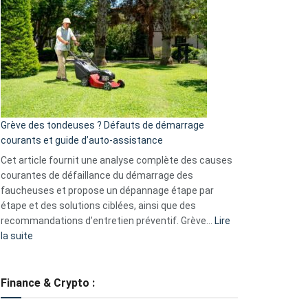
une
caméra
de
surveillance
?
5
avantages
essentiels
Grève des tondeuses ? Défauts de démarrage
de
courants et guide d’auto-assistance
la
S330
Cet article fournit une analyse complète des causes
eufy
courantes de défaillance du démarrage des
faucheuses et propose un dépannage étape par
étape et des solutions ciblées, ainsi que des
recommandations d’entretien préventif. Grève…
Lire
:
la suite
Grève
des
tondeuses
Finance & Crypto :
?