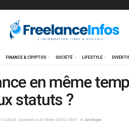
FINANCE & CRYPTOS
SOCIÉTÉ
LIFESTYLE
DIVERT
elance en même temp
ux statuts ?
1 à 22h28 - Updated on 23 février 2023 à 13h47
in
Juridique