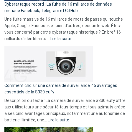
Cyberattaque record : La fuite de 16 milliards de données
comparer
menace Facebook, Telegram et GitHub
vos
goûts
Une fuite massive de 16 milliards de mots de passe qui touche
musicaux
Apple, Google, Facebook et bien d’autres, secoue le web. Êtes-
avec
vous concerné par cette cyberattaque historique ? En bref 16
9
:
milliards d’identifiants…
Lire la suite
amis
Cyberattaque
!
record
:
La
fuite
de
16
Comment choisir une caméra de surveillance ? 5 avantages
milliards
essentiels de la S330 eufy
de
Description du texte : La caméra de surveillance S330 eufy offre
données
aux utilisateurs une sécurité tous temps et tous azimuts grâce
menace
à ses cinq avantages principaux, notamment une autonomie de
Facebook,
:
batterie illimitée, une…
Lire la suite
Telegram
Comment
et