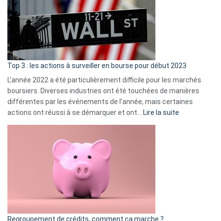
dé
cou
et
gui
d’a
ass
Top 3 : les actions à surveiller en bourse pour début 2023
L’année 2022 a été particulièrement difficile pour les marchés
boursiers. Diverses industries ont été touchées de manières
différentes par les événements de l’année, mais certaines
:
actions ont réussi à se démarquer et ont…
Lire la suite
Top
3
:
les
actions
à
surveiller
en
bourse
Regroupement de crédits, comment ça marche ?
pour