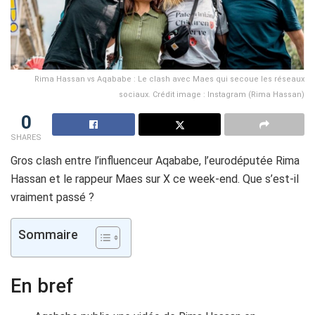
Rima Hassan vs Aqababe : Le clash avec Maes qui secoue les réseaux
sociaux. Crédit image : Instagram (Rima Hassan)
0
SHARES
Gros clash entre l’influenceur Aqababe, l’eurodéputée Rima
Hassan et le rappeur Maes sur X ce week-end. Que s’est-il
vraiment passé ?
Sommaire
En bref