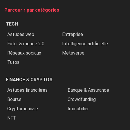
tue
Parcourir par catégories
les
chrétiens
TECH
»
Astuces web
Entreprise
Futur & monde 2.0
Intelligence artificielle
Réseaux sociaux
Metaverse
Tutos
FINANCE & CRYPTOS
Astuces financières
Banque & Assurance
Bourse
Crowdfunding
Cryptomonnaie
Immobilier
NFT