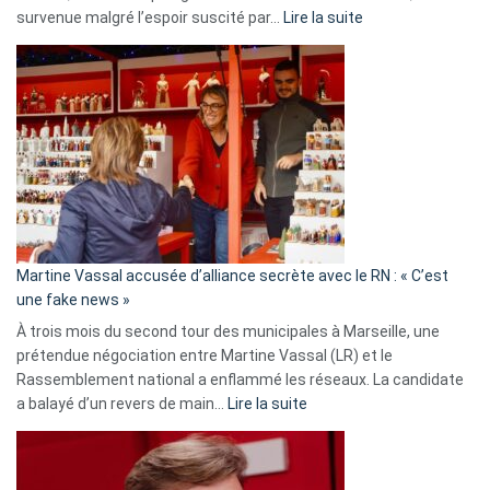
:
survenue malgré l’espoir suscité par…
Lire la suite
Christophe
Gleizes
:
Les
7
ans
de
prison
confirmés
en
Martine Vassal accusée d’alliance secrète avec le RN : « C’est
Algérie
une fake news »
À trois mois du second tour des municipales à Marseille, une
prétendue négociation entre Martine Vassal (LR) et le
Rassemblement national a enflammé les réseaux. La candidate
:
a balayé d’un revers de main…
Lire la suite
Martine
Vassal
accusée