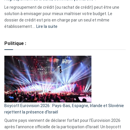
début
Le regroupement de crédit (ou rachat de crédit) peut être une
2023
solution à envisager pour mieux maîtriser votre budget. Le
dossier de crédit est pris en charge par un seul et même
:
établissement.…
Lire la suite
Regroupement
de
Politique :
crédits,
comment
ça
marche
?
Boycott Eurovision 2026 : Pays-Bas, Espagne, Irlande et Slovénie
rejettent la présence d’Israël
Quatre pays viennent de déclarer forfait pour l’Eurovision 2026
après l’annonce officielle de la participation d’Israël. Un boycott