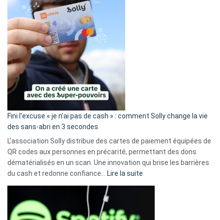
Fini l’excuse « je n’ai pas de cash » : comment Solly change la vie
des sans-abri en 3 secondes
L’association Solly distribue des cartes de paiement équipées de
QR codes aux personnes en précarité, permettant des dons
dématérialisés en un scan. Une innovation qui brise les barrières
:
du cash et redonne confiance…
Lire la suite
Fini
l’excuse
«
je