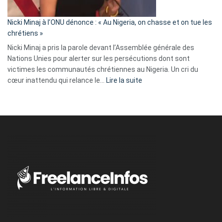
il
parle
Nicki Minaj à l’ONU dénonce : « Au Nigeria, on chasse et on tue les
avec
chrétiens »
ses
Nicki Minaj a pris la parole devant l’Assemblée générale des
tripes »
Nations Unies pour alerter sur les persécutions dont sont
victimes les communautés chrétiennes au Nigeria. Un cri du
:
cœur inattendu qui relance le…
Lire la suite
Nicki
Minaj
à
l’ONU
dénonce
:
«
Au
Nigeria,
on
chasse
et
on