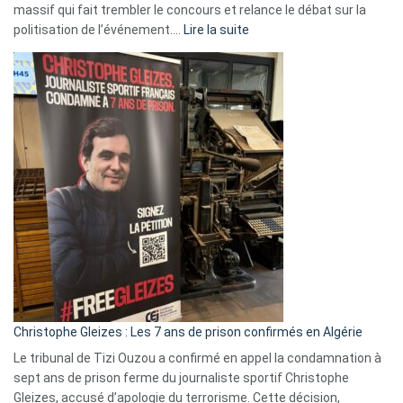
massif qui fait trembler le concours et relance le débat sur la
:
politisation de l’événement.…
Lire la suite
Boycott
Eurovision
2026
:
Pays-
Bas,
Espagne,
Irlande
et
Slovénie
rejettent
la
présence
d’Israël
Christophe Gleizes : Les 7 ans de prison confirmés en Algérie
Le tribunal de Tizi Ouzou a confirmé en appel la condamnation à
sept ans de prison ferme du journaliste sportif Christophe
Gleizes, accusé d’apologie du terrorisme. Cette décision,