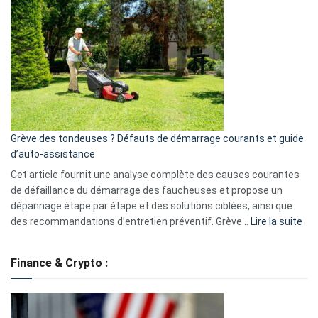
choisir
GitHub
une
caméra
de
surveillance
?
5
avantages
essentiels
Grève des tondeuses ? Défauts de démarrage courants et guide
de
d’auto-assistance
la
S330
Cet article fournit une analyse complète des causes courantes
eufy
de défaillance du démarrage des faucheuses et propose un
dépannage étape par étape et des solutions ciblées, ainsi que
:
des recommandations d’entretien préventif. Grève…
Lire la suite
Grè
de
Finance & Crypto :
to
?
Déf
de