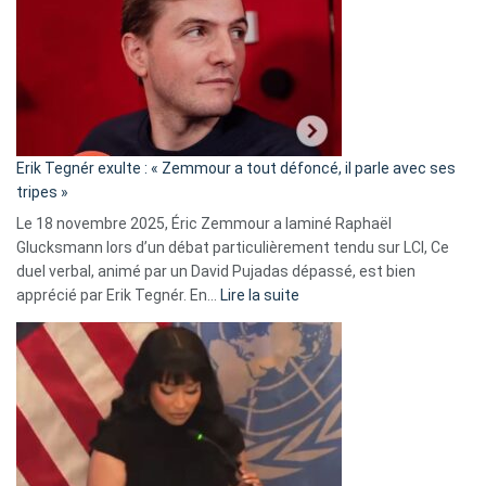
d’alliance
secrète
avec
le
RN
:
«
Erik Tegnér exulte : « Zemmour a tout défoncé, il parle avec ses
C’est
tripes »
une
Le 18 novembre 2025, Éric Zemmour a laminé Raphaël
fake
Glucksmann lors d’un débat particulièrement tendu sur LCI, Ce
news
duel verbal, animé par un David Pujadas dépassé, est bien
»
:
apprécié par Erik Tegnér. En…
Lire la suite
Erik
Tegnér
exulte
:
« Zemmour
a
tout
défoncé,