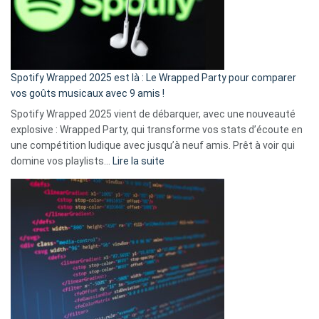
n’ai
pas
de
cash
»
Spotify Wrapped 2025 est là : Le Wrapped Party pour comparer
:
vos goûts musicaux avec 9 amis !
comment
Spotify Wrapped 2025 vient de débarquer, avec une nouveauté
Solly
explosive : Wrapped Party, qui transforme vos stats d’écoute en
change
une compétition ludique avec jusqu’à neuf amis. Prêt à voir qui
la
:
domine vos playlists…
Lire la suite
vie
Spotify
des
Wrapped
sans-
2025
abri
est
en
là
3
:
secondes
Le
Wrapped
Party
pour