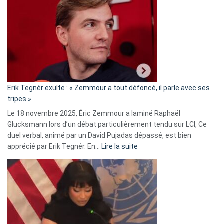
accusée
d’alliance
secrète
avec
le
RN
:
«
Erik Tegnér exulte : « Zemmour a tout défoncé, il parle avec ses
C’est
tripes »
une
Le 18 novembre 2025, Éric Zemmour a laminé Raphaël
fake
Glucksmann lors d’un débat particulièrement tendu sur LCI, Ce
news
duel verbal, animé par un David Pujadas dépassé, est bien
»
:
apprécié par Erik Tegnér. En…
Lire la suite
Erik
Tegnér
exulte
:
« Zemmour
a
tout