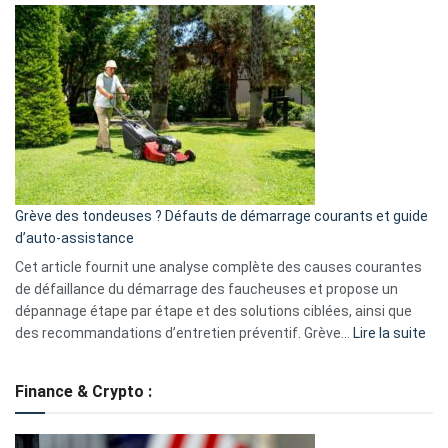
Comment
et
choisir
GitHub
une
caméra
de
surveillance
?
5
avantages
essentiels
Grève des tondeuses ? Défauts de démarrage courants et guide
de
d’auto-assistance
la
S330
Cet article fournit une analyse complète des causes courantes
eufy
de défaillance du démarrage des faucheuses et propose un
dépannage étape par étape et des solutions ciblées, ainsi que
:
des recommandations d’entretien préventif. Grève…
Lire la suite
Grè
de
Finance & Crypto :
to
?
Déf