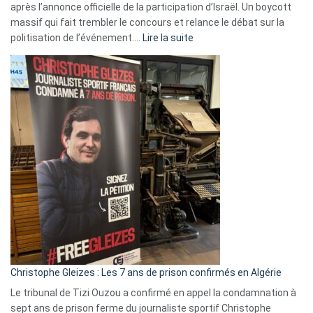
après l’annonce officielle de la participation d’Israël. Un boycott
massif qui fait trembler le concours et relance le débat sur la
:
politisation de l’événement.…
Lire la suite
Boycott
Eurovision
2026
:
Pays-
Bas,
Espagne,
Irlande
et
Slovénie
rejettent
la
présence
d’Israël
Christophe Gleizes : Les 7 ans de prison confirmés en Algérie
Le tribunal de Tizi Ouzou a confirmé en appel la condamnation à
sept ans de prison ferme du journaliste sportif Christophe