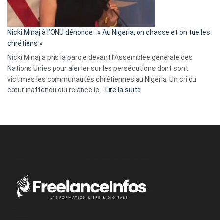
défoncé,
il
parle
Nicki Minaj à l’ONU dénonce : « Au Nigeria, on chasse et on tue les
avec
chrétiens »
ses
Nicki Minaj a pris la parole devant l’Assemblée générale des
tripes »
Nations Unies pour alerter sur les persécutions dont sont
victimes les communautés chrétiennes au Nigeria. Un cri du
:
cœur inattendu qui relance le…
Lire la suite
Nicki
Minaj
à
l’ONU
dénonce
:
«
Au
Nigeria,
on
chasse
et