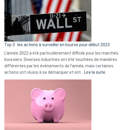
de
dé
cou
et
gui
d’a
ass
Top 3 : les actions à surveiller en bourse pour début 2023
L’année 2022 a été particulièrement difficile pour les marchés
boursiers. Diverses industries ont été touchées de manières
différentes par les événements de l’année, mais certaines
:
actions ont réussi à se démarquer et ont…
Lire la suite
Top
3
:
les
actions
à
surveiller
en
bourse