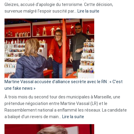
Gleizes, accusé d’apologie du terrorisme. Cette décision,
:
survenue malgré l’espoir suscité par…
Lire la suite
Christophe
Gleizes
:
Les
7
ans
de
prison
confirmés
en
Martine Vassal accusée d’alliance secrète avec le RN : « C’est
Algérie
une fake news »
À trois mois du second tour des municipales à Marseille, une
prétendue négociation entre Martine Vassal (LR) et le
Rassemblement national a enflammé les réseaux. La candidate
:
a balayé d’un revers de main…
Lire la suite
Martine
Vassal