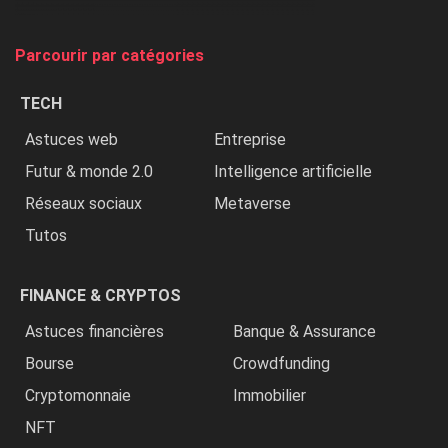
on
tue
Parcourir par catégories
les
chrétiens
TECH
»
Astuces web
Entreprise
Futur & monde 2.0
Intelligence artificielle
Réseaux sociaux
Metaverse
Tutos
FINANCE & CRYPTOS
Astuces financières
Banque & Assurance
Bourse
Crowdfunding
Cryptomonnaie
Immobilier
NFT