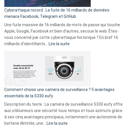
pour
Cyberattaque record : La fuite de 16 milliards de données
comparer
menace Facebook, Telegram et GitHub
vos
goûts
Une fuite massive de 16 milliards de mots de passe qui touche
musicaux
Apple, Google, Facebook et bien d’autres, secoue le web. Êtes-
avec
vous concerné par cette cyberattaque historique ? En bref 16
9
:
milliards d’identifiants…
Lire la suite
amis
Cyberattaque
!
record
:
La
fuite
de
16
Comment choisir une caméra de surveillance ? 5 avantages
milliards
essentiels de la S330 eufy
de
Description du texte : La caméra de surveillance S330 eufy offre
données
aux utilisateurs une sécurité tous temps et tous azimuts grâce
menace
à ses cinq avantages principaux, notamment une autonomie de
Facebook,
:
batterie illimitée, une…
Lire la suite
Telegram