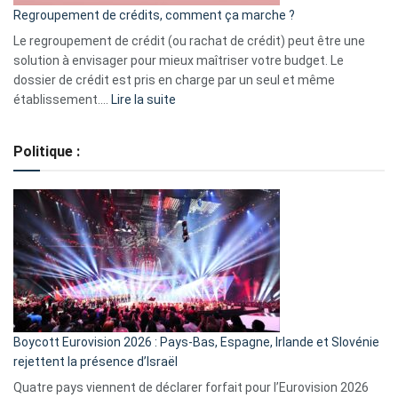
Regroupement de crédits, comment ça marche ?
pour
début
Le regroupement de crédit (ou rachat de crédit) peut être une
2023
solution à envisager pour mieux maîtriser votre budget. Le
dossier de crédit est pris en charge par un seul et même
:
établissement.…
Lire la suite
Regroupement
de
Politique :
crédits,
comment
ça
marche
?
Boycott Eurovision 2026 : Pays-Bas, Espagne, Irlande et Slovénie
rejettent la présence d’Israël
Quatre pays viennent de déclarer forfait pour l’Eurovision 2026