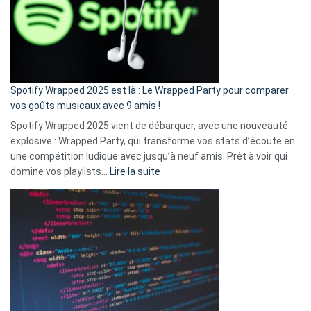
je
n’ai
pas
de
cash
»
Spotify Wrapped 2025 est là : Le Wrapped Party pour comparer
:
vos goûts musicaux avec 9 amis !
comment
Spotify Wrapped 2025 vient de débarquer, avec une nouveauté
Solly
explosive : Wrapped Party, qui transforme vos stats d’écoute en
change
une compétition ludique avec jusqu’à neuf amis. Prêt à voir qui
la
:
domine vos playlists…
Lire la suite
vie
Spotify
des
Wrapped
sans-
2025
abri
est
en
là
3
:
secondes
Le
Wrapped
Party