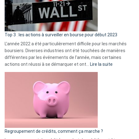
cou
et
gui
d’a
ass
Top 3 : les actions à surveiller en bourse pour début 2023
L’année 2022 a été particulièrement difficile pour les marchés
boursiers. Diverses industries ont été touchées de manières
différentes par les événements de l’année, mais certaines
:
actions ont réussi à se démarquer et ont…
Lire la suite
Top
3
:
les
actions
à
surveiller
en
bourse
Regroupement de crédits, comment ça marche ?
pour