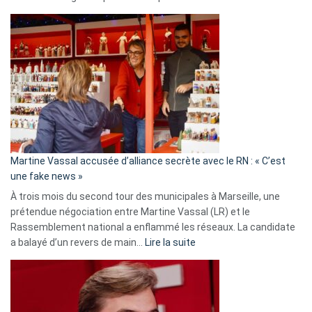
Christophe
Gleizes
:
Les
7
ans
de
prison
confirmés
en
Martine Vassal accusée d’alliance secrète avec le RN : « C’est
Algérie
une fake news »
À trois mois du second tour des municipales à Marseille, une
prétendue négociation entre Martine Vassal (LR) et le
Rassemblement national a enflammé les réseaux. La candidate
:
a balayé d’un revers de main…
Lire la suite
Martine
Vassal
accusée
d’alliance