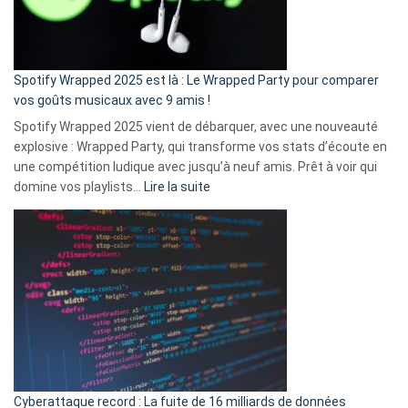
pas
de
cash
»
Spotify Wrapped 2025 est là : Le Wrapped Party pour comparer
:
vos goûts musicaux avec 9 amis !
comment
Spotify Wrapped 2025 vient de débarquer, avec une nouveauté
Solly
explosive : Wrapped Party, qui transforme vos stats d’écoute en
change
une compétition ludique avec jusqu’à neuf amis. Prêt à voir qui
la
:
domine vos playlists…
Lire la suite
vie
Spotify
des
Wrapped
sans-
2025
abri
est
en
là
3
:
secondes
Le
Wrapped
Party
pour
Cyberattaque record : La fuite de 16 milliards de données
comparer