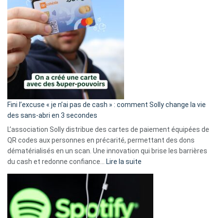
Fini l’excuse « je n’ai pas de cash » : comment Solly change la vie
des sans-abri en 3 secondes
L’association Solly distribue des cartes de paiement équipées de
QR codes aux personnes en précarité, permettant des dons
dématérialisés en un scan. Une innovation qui brise les barrières
:
du cash et redonne confiance…
Lire la suite
Fini
l’excuse
«
je
n’ai