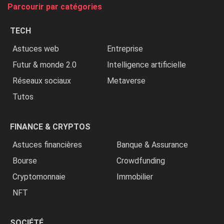
tue
Parcourir par catégories
les
chrétiens
TECH
»
Astuces web
Entreprise
Futur & monde 2.0
Intelligence artificielle
Réseaux sociaux
Metaverse
Tutos
FINANCE & CRYPTOS
Astuces financières
Banque & Assurance
Bourse
Crowdfunding
Cryptomonnaie
Immobilier
NFT
SOCIÉTÉ