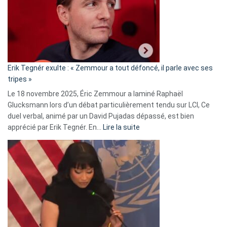
secrète
avec
le
RN
:
«
Erik Tegnér exulte : « Zemmour a tout défoncé, il parle avec ses
C’est
tripes »
une
Le 18 novembre 2025, Éric Zemmour a laminé Raphaël
fake
Glucksmann lors d’un débat particulièrement tendu sur LCI, Ce
news
duel verbal, animé par un David Pujadas dépassé, est bien
»
:
apprécié par Erik Tegnér. En…
Lire la suite
Erik
Tegnér
exulte
:
« Zemmour
a
tout
défoncé,