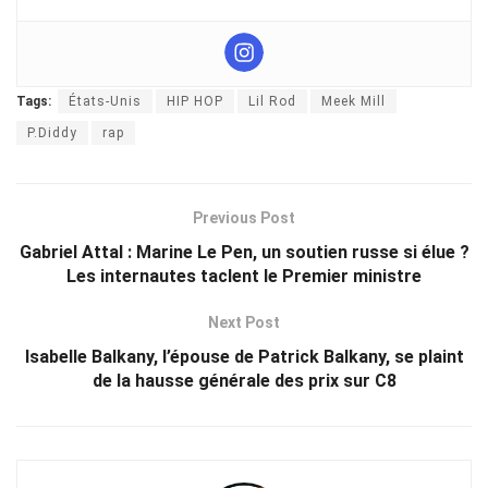
Tags:
États-Unis
HIP HOP
Lil Rod
Meek Mill
P.Diddy
rap
Previous Post
Gabriel Attal : Marine Le Pen, un soutien russe si élue ?
Les internautes taclent le Premier ministre
Next Post
Isabelle Balkany, l’épouse de Patrick Balkany, se plaint
de la hausse générale des prix sur C8