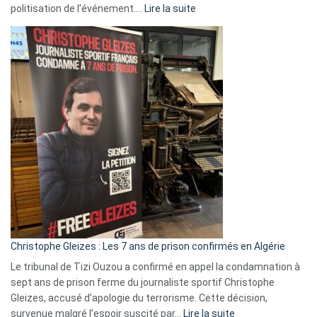
:
politisation de l’événement.…
Lire la suite
Boycott
Eurovision
2026
:
Pays-
Bas,
Espagne,
Irlande
et
Slovénie
rejettent
la
présence
d’Israël
Christophe Gleizes : Les 7 ans de prison confirmés en Algérie
Le tribunal de Tizi Ouzou a confirmé en appel la condamnation à
sept ans de prison ferme du journaliste sportif Christophe
Gleizes, accusé d’apologie du terrorisme. Cette décision,
:
survenue malgré l’espoir suscité par…
Lire la suite