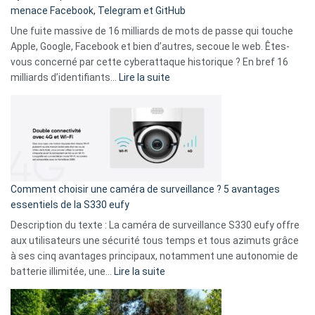
menace Facebook, Telegram et GitHub
vos
goûts
Une fuite massive de 16 milliards de mots de passe qui touche
musicaux
Apple, Google, Facebook et bien d’autres, secoue le web. Êtes-
avec
vous concerné par cette cyberattaque historique ? En bref 16
9
:
milliards d’identifiants…
Lire la suite
amis
Cyberattaque
!
record
:
La
fuite
de
16
Comment choisir une caméra de surveillance ? 5 avantages
milliards
essentiels de la S330 eufy
de
Description du texte : La caméra de surveillance S330 eufy offre
données
aux utilisateurs une sécurité tous temps et tous azimuts grâce
menace
à ses cinq avantages principaux, notamment une autonomie de
Facebook,
:
batterie illimitée, une…
Lire la suite
Telegram
Comment
et
choisir
GitHub