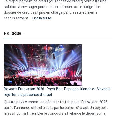
début
Le regroupement de crédit (ou rachat de crédit) peut être une
2023
solution à envisager pour mieux maîtriser votre budget. Le
dossier de crédit est pris en charge par un seul et même
:
établissement.…
Lire la suite
Regroupement
de
Politique :
crédits,
comment
ça
marche
?
Boycott Eurovision 2026 : Pays-Bas, Espagne, Irlande et Slovénie
rejettent la présence d’Israël
Quatre pays viennent de déclarer forfait pour l’Eurovision 2026
après l’annonce officielle de la participation d’Israël. Un boycott
massif qui fait trembler le concours et relance le débat sur la