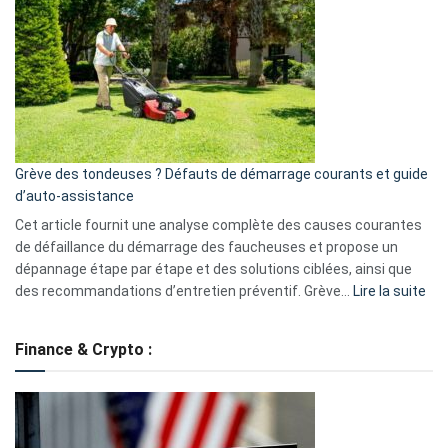
une
caméra
de
surveillance
?
5
avantages
essentiels
Grève des tondeuses ? Défauts de démarrage courants et guide
de
d’auto-assistance
la
S330
Cet article fournit une analyse complète des causes courantes
eufy
de défaillance du démarrage des faucheuses et propose un
dépannage étape par étape et des solutions ciblées, ainsi que
:
des recommandations d’entretien préventif. Grève…
Lire la suite
Grè
de
Finance & Crypto :
to
?
Déf
de
dé