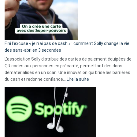
Fini l’excuse « je n’ai pas de cash » : comment Solly change la vie
des sans-abri en 3 secondes
L’association Solly distribue des cartes de paiement équipées de
QR codes aux personnes en précarité, permettant des dons
dématérialisés en un scan. Une innovation qui brise les barrières
:
du cash et redonne confiance…
Lire la suite
Fini
l’excuse
«
je
n’ai
pas
de
cash