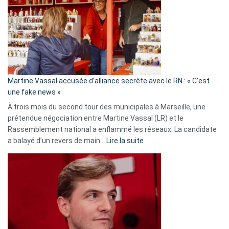
Les
7
ans
de
prison
confirmés
en
Martine Vassal accusée d’alliance secrète avec le RN : « C’est
Algérie
une fake news »
À trois mois du second tour des municipales à Marseille, une
prétendue négociation entre Martine Vassal (LR) et le
Rassemblement national a enflammé les réseaux. La candidate
:
a balayé d’un revers de main…
Lire la suite
Martine
Vassal
accusée
d’alliance
secrète
avec
le