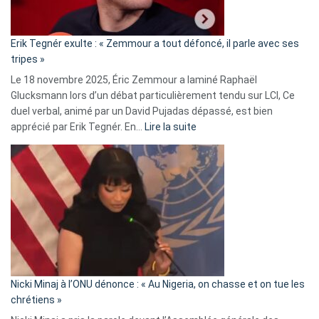
RN
:
«
Erik Tegnér exulte : « Zemmour a tout défoncé, il parle avec ses
C’est
tripes »
une
Le 18 novembre 2025, Éric Zemmour a laminé Raphaël
fake
Glucksmann lors d’un débat particulièrement tendu sur LCI, Ce
news
duel verbal, animé par un David Pujadas dépassé, est bien
»
:
apprécié par Erik Tegnér. En…
Lire la suite
Erik
Tegnér
exulte
:
« Zemmour
a
tout
défoncé,
il
parle
Nicki Minaj à l’ONU dénonce : « Au Nigeria, on chasse et on tue les
avec
chrétiens »
ses