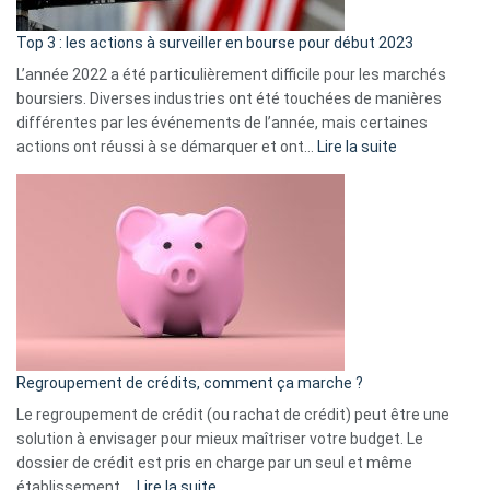
d’a
ass
Top 3 : les actions à surveiller en bourse pour début 2023
L’année 2022 a été particulièrement difficile pour les marchés
boursiers. Diverses industries ont été touchées de manières
différentes par les événements de l’année, mais certaines
:
actions ont réussi à se démarquer et ont…
Lire la suite
Top
3
:
les
actions
à
surveiller
en
bourse
Regroupement de crédits, comment ça marche ?
pour
début
Le regroupement de crédit (ou rachat de crédit) peut être une
2023
solution à envisager pour mieux maîtriser votre budget. Le
dossier de crédit est pris en charge par un seul et même
:
établissement.…
Lire la suite