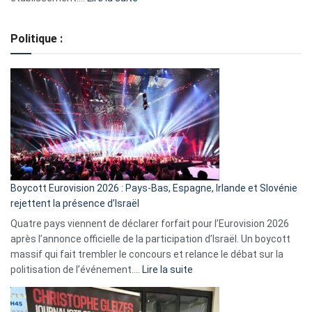
Regroupement
de
Politique :
crédits,
comment
ça
marche
?
Boycott Eurovision 2026 : Pays-Bas, Espagne, Irlande et Slovénie
rejettent la présence d’Israël
Quatre pays viennent de déclarer forfait pour l’Eurovision 2026
après l’annonce officielle de la participation d’Israël. Un boycott
massif qui fait trembler le concours et relance le débat sur la
:
politisation de l’événement.…
Lire la suite
Boycott
Eurovision