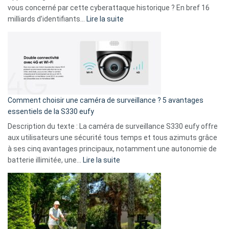
avec
vous concerné par cette cyberattaque historique ? En bref 16
9
:
milliards d’identifiants…
Lire la suite
amis
Cyberattaque
!
record
:
La
fuite
de
16
Comment choisir une caméra de surveillance ? 5 avantages
milliards
essentiels de la S330 eufy
de
Description du texte : La caméra de surveillance S330 eufy offre
données
aux utilisateurs une sécurité tous temps et tous azimuts grâce
menace
à ses cinq avantages principaux, notamment une autonomie de
Facebook,
:
batterie illimitée, une…
Lire la suite
Telegram
Comment
et
choisir
GitHub
une
caméra
de
surveillance