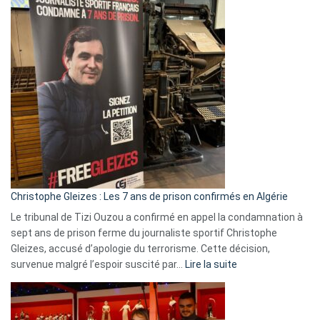
2026
:
Pays-
Bas,
Espagne,
Irlande
et
Slovénie
rejettent
la
présence
d’Israël
Christophe Gleizes : Les 7 ans de prison confirmés en Algérie
Le tribunal de Tizi Ouzou a confirmé en appel la condamnation à
sept ans de prison ferme du journaliste sportif Christophe
Gleizes, accusé d’apologie du terrorisme. Cette décision,
:
survenue malgré l’espoir suscité par…
Lire la suite
Christophe
Gleizes
: