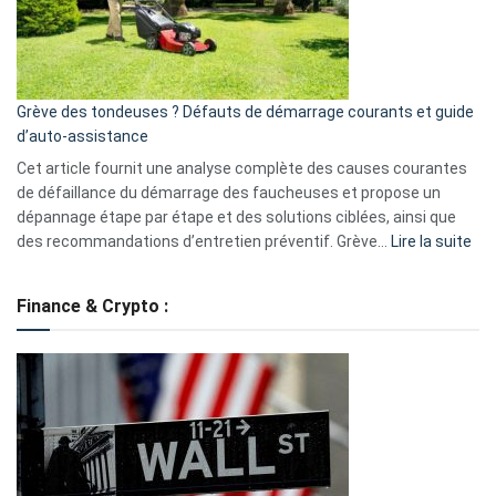
?
5
avantages
essentiels
Grève des tondeuses ? Défauts de démarrage courants et guide
de
d’auto-assistance
la
S330
Cet article fournit une analyse complète des causes courantes
eufy
de défaillance du démarrage des faucheuses et propose un
dépannage étape par étape et des solutions ciblées, ainsi que
:
des recommandations d’entretien préventif. Grève…
Lire la suite
Grè
de
Finance & Crypto :
to
?
Déf
de
dé
cou
et
gui