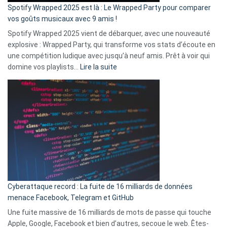
»
Spotify Wrapped 2025 est là : Le Wrapped Party pour comparer
:
vos goûts musicaux avec 9 amis !
comment
Spotify Wrapped 2025 vient de débarquer, avec une nouveauté
Solly
explosive : Wrapped Party, qui transforme vos stats d’écoute en
change
une compétition ludique avec jusqu’à neuf amis. Prêt à voir qui
la
:
domine vos playlists…
Lire la suite
vie
Spotify
des
Wrapped
sans-
2025
abri
est
en
là
3
:
secondes
Le
Wrapped
Party
pour
Cyberattaque record : La fuite de 16 milliards de données
comparer
menace Facebook, Telegram et GitHub
vos
goûts
Une fuite massive de 16 milliards de mots de passe qui touche
musicaux
Apple, Google, Facebook et bien d’autres, secoue le web. Êtes-