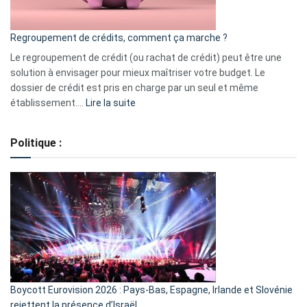
en
bourse
Regroupement de crédits, comment ça marche ?
pour
début
Le regroupement de crédit (ou rachat de crédit) peut être une
2023
solution à envisager pour mieux maîtriser votre budget. Le
dossier de crédit est pris en charge par un seul et même
:
établissement.…
Lire la suite
Regroupement
de
Politique :
crédits,
comment
ça
marche
?
Boycott Eurovision 2026 : Pays-Bas, Espagne, Irlande et Slovénie
rejettent la présence d’Israël