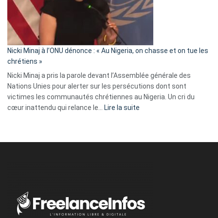
a
tout
défoncé,
il
parle
Nicki Minaj à l’ONU dénonce : « Au Nigeria, on chasse et on tue les
avec
chrétiens »
ses
Nicki Minaj a pris la parole devant l’Assemblée générale des
tripes »
Nations Unies pour alerter sur les persécutions dont sont
victimes les communautés chrétiennes au Nigeria. Un cri du
:
cœur inattendu qui relance le…
Lire la suite
Nicki
Minaj
à
l’ONU
dénonce
:
«
Au
Nigeria,
on