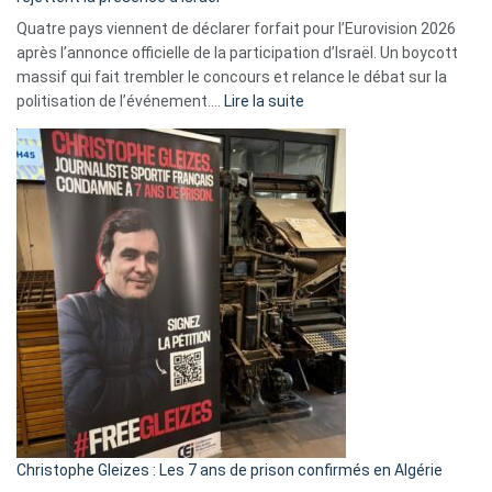
Quatre pays viennent de déclarer forfait pour l’Eurovision 2026
après l’annonce officielle de la participation d’Israël. Un boycott
massif qui fait trembler le concours et relance le débat sur la
:
politisation de l’événement.…
Lire la suite
Boycott
Eurovision
2026
:
Pays-
Bas,
Espagne,
Irlande
et
Slovénie
rejettent
la
présence
d’Israël
Christophe Gleizes : Les 7 ans de prison confirmés en Algérie