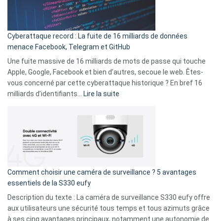
Wrapped
Party
pour
Cyberattaque record : La fuite de 16 milliards de données
comparer
menace Facebook, Telegram et GitHub
vos
goûts
Une fuite massive de 16 milliards de mots de passe qui touche
musicaux
Apple, Google, Facebook et bien d’autres, secoue le web. Êtes-
avec
vous concerné par cette cyberattaque historique ? En bref 16
9
:
milliards d’identifiants…
Lire la suite
amis
Cyberattaque
!
record
:
La
fuite
de
16
Comment choisir une caméra de surveillance ? 5 avantages
milliards
essentiels de la S330 eufy
de
Description du texte : La caméra de surveillance S330 eufy offre
données
aux utilisateurs une sécurité tous temps et tous azimuts grâce
menace
à ses cinq avantages principaux, notamment une autonomie de