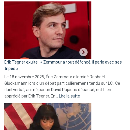
Martine
Vassal
accusée
d’alliance
secrète
avec
le
RN
:
«
Erik Tegnér exulte : « Zemmour a tout défoncé, il parle avec ses
C’est
tripes »
une
Le 18 novembre 2025, Éric Zemmour a laminé Raphaël
fake
Glucksmann lors d’un débat particulièrement tendu sur LCI, Ce
news
duel verbal, animé par un David Pujadas dépassé, est bien
»
:
apprécié par Erik Tegnér. En…
Lire la suite
Erik
Tegnér
exulte
:
« Zemmour