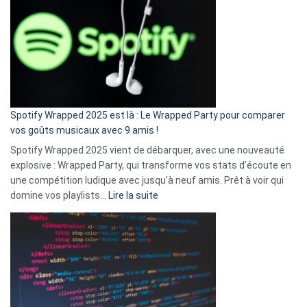
l’excuse
«
je
n’ai
pas
de
cash
»
Spotify Wrapped 2025 est là : Le Wrapped Party pour comparer
:
vos goûts musicaux avec 9 amis !
comment
Spotify Wrapped 2025 vient de débarquer, avec une nouveauté
Solly
explosive : Wrapped Party, qui transforme vos stats d’écoute en
change
une compétition ludique avec jusqu’à neuf amis. Prêt à voir qui
la
:
domine vos playlists…
Lire la suite
vie
Spotify
des
Wrapped
sans-
2025
abri
est
en
là
3
:
secondes
Le