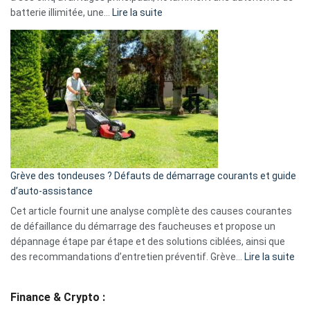
Facebook,
:
batterie illimitée, une…
Lire la suite
Telegram
Comment
et
choisir
GitHub
une
caméra
de
surveillance
?
5
avantages
essentiels
Grève des tondeuses ? Défauts de démarrage courants et guide
de
d’auto-assistance
la
S330
Cet article fournit une analyse complète des causes courantes
eufy
de défaillance du démarrage des faucheuses et propose un
dépannage étape par étape et des solutions ciblées, ainsi que
:
des recommandations d’entretien préventif. Grève…
Lire la suite
Grè
de
Finance & Crypto :
to