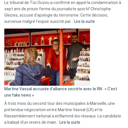
Le tribunal de Tizi Ouzou a confirmé en appel la condamnation à
sept ans de prison ferme du journaliste sportif Christophe
Gleizes, accusé d’apologie du terrorisme. Cette décision,
:
survenue malgré l’espoir suscité par…
Lire la suite
Christophe
Gleizes
:
Les
7
ans
de
prison
confirmés
en
Martine Vassal accusée d’alliance secrète avec le RN : « C’est
Algérie
une fake news »
À trois mois du second tour des municipales à Marseille, une
prétendue négociation entre Martine Vassal (LR) et le
Rassemblement national a enflammé les réseaux. La candidate
:
a balayé d’un revers de main…
Lire la suite