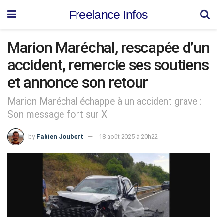
Freelance Infos
Marion Maréchal, rescapée d’un
accident, remercie ses soutiens
et annonce son retour
Marion Maréchal échappe à un accident grave :
Son message fort sur X
by
Fabien Joubert
18 août 2025 à 20h22