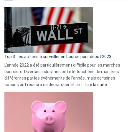
?
Déf
de
dé
cou
et
gui
d’a
ass
Top 3 : les actions à surveiller en bourse pour début 2023
L’année 2022 a été particulièrement difficile pour les marchés
boursiers. Diverses industries ont été touchées de manières
différentes par les événements de l’année, mais certaines
:
actions ont réussi à se démarquer et ont…
Lire la suite
Top
3
:
les
actions
à
surveiller