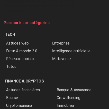
chasse
et
on
tue
Parcourir par catégories
les
chrétiens
TECH
»
Astuces web
Entreprise
Futur & monde 2.0
Intelligence artificielle
Réseaux sociaux
Metaverse
Tutos
FINANCE & CRYPTOS
Astuces financières
Banque & Assurance
Bourse
Crowdfunding
Cryptomonnaie
Immobilier