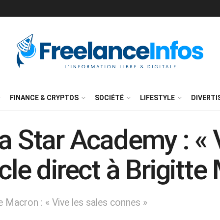
FINANCE & CRYPTOS
SOCIÉTÉ
LIFESTYLE
DIVERT
a Star Academy : « V
cle direct à Brigitte
 Macron : « Vive les sales connes »