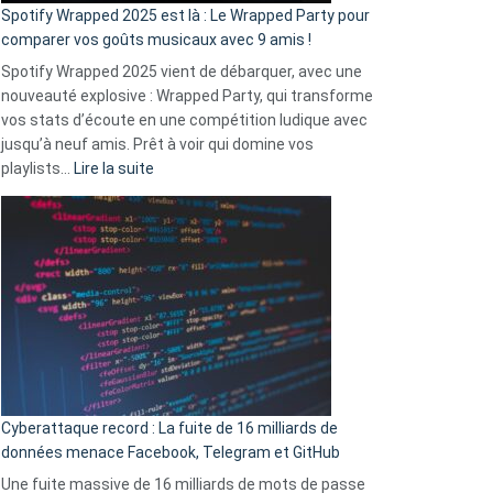
»
Spotify Wrapped 2025 est là : Le Wrapped Party pour
:
comparer vos goûts musicaux avec 9 amis !
comment
Spotify Wrapped 2025 vient de débarquer, avec une
Solly
nouveauté explosive : Wrapped Party, qui transforme
change
vos stats d’écoute en une compétition ludique avec
la
jusqu’à neuf amis. Prêt à voir qui domine vos
vie
:
playlists…
Lire la suite
des
Spotify
sans-
Wrapped
abri
2025
en
est
3
là
secondes
:
Le
Wrapped
Party
pour
Cyberattaque record : La fuite de 16 milliards de
comparer
données menace Facebook, Telegram et GitHub
vos
goûts
Une fuite massive de 16 milliards de mots de passe