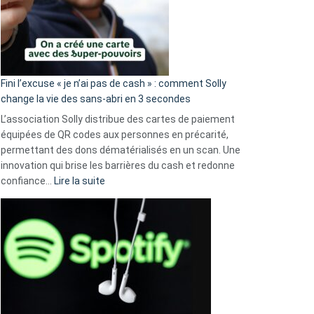
Fini l’excuse « je n’ai pas de cash » : comment Solly
change la vie des sans-abri en 3 secondes
L’association Solly distribue des cartes de paiement
équipées de QR codes aux personnes en précarité,
permettant des dons dématérialisés en un scan. Une
innovation qui brise les barrières du cash et redonne
:
confiance…
Lire la suite
Fini
l’excuse
«
je
n’ai
pas
de
cash