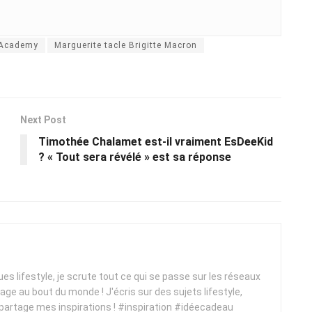
 Academy
Marguerite tacle Brigitte Macron
Next Post
Timothée Chalamet est-il vraiment EsDeeKid
? « Tout sera révélé » est sa réponse
ques lifestyle, je scrute tout ce qui se passe sur les réseaux
yage au bout du monde ! J'écris sur des sujets lifestyle,
 partage mes inspirations ! #inspiration #idéecadeau