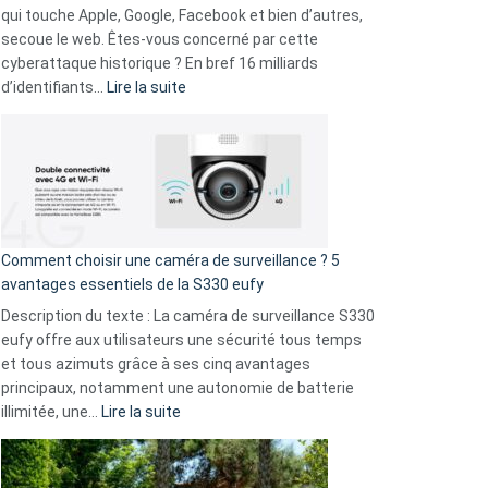
musicaux
qui touche Apple, Google, Facebook et bien d’autres,
avec
secoue le web. Êtes-vous concerné par cette
9
cyberattaque historique ? En bref 16 milliards
amis
:
d’identifiants…
Lire la suite
!
Cyberattaque
record
:
La
fuite
de
16
Comment choisir une caméra de surveillance ? 5
milliards
avantages essentiels de la S330 eufy
de
Description du texte : La caméra de surveillance S330
données
eufy offre aux utilisateurs une sécurité tous temps
menace
et tous azimuts grâce à ses cinq avantages
Facebook,
principaux, notamment une autonomie de batterie
Telegram
:
illimitée, une…
Lire la suite
et
Comment
GitHub
choisir
une