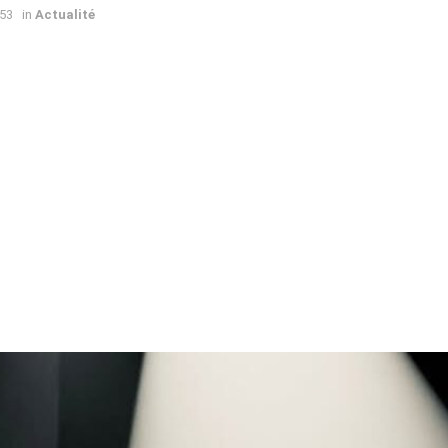
h53
in
Actualité