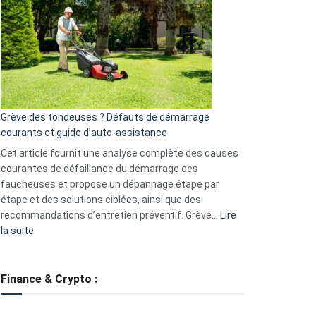
caméra
de
surveillance
?
5
avantages
essentiels
Grève des tondeuses ? Défauts de démarrage
de
courants et guide d’auto-assistance
la
S330
Cet article fournit une analyse complète des causes
eufy
courantes de défaillance du démarrage des
faucheuses et propose un dépannage étape par
étape et des solutions ciblées, ainsi que des
recommandations d’entretien préventif. Grève…
Lire
:
la suite
Grève
des
tondeuses
Finance & Crypto :
?
Défauts