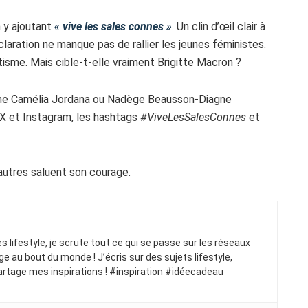
 y ajoutant
« vive les sales connes »
. Un clin d’œil clair à
claration ne manque pas de rallier les jeunes féministes.
isme. Mais cible-t-elle vraiment Brigitte Macron ?
me Camélia Jordana ou Nadège Beausson-Diagne
 X et Instagram, les hashtags
#ViveLesSalesConnes
et
autres saluent son courage.
ues lifestyle, je scrute tout ce qui se passe sur les réseaux
ge au bout du monde ! J’écris sur des sujets lifestyle,
artage mes inspirations ! #inspiration #idéecadeau