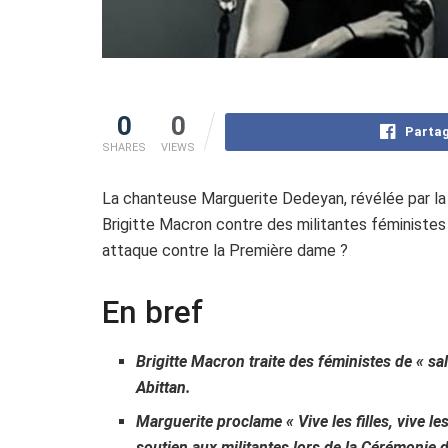
0
0
Partag
SHARES
VIEWS
La chanteuse Marguerite Dedeyan, révélée par la S
Brigitte Macron contre des militantes féministe
attaque contre la Première dame ?
En bref
Brigitte Macron traite des féministes de « sa
Abittan.
Marguerite proclame « Vive les filles, vive l
soutien aux militantes lors de la Cérémoni