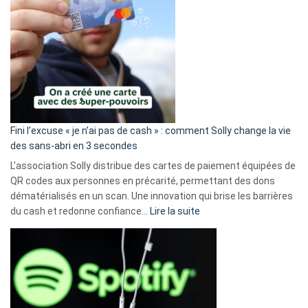
Fini l’excuse « je n’ai pas de cash » : comment Solly change la vie
des sans-abri en 3 secondes
L’association Solly distribue des cartes de paiement équipées de
QR codes aux personnes en précarité, permettant des dons
dématérialisés en un scan. Une innovation qui brise les barrières
:
du cash et redonne confiance…
Lire la suite
Fini
l’excuse
«
je
n’ai
pas