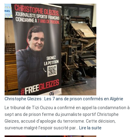
Boycott
Eurovision
2026
:
Pays-
Bas,
Espagne,
Irlande
et
Slovénie
rejettent
la
présence
d’Israël
Christophe Gleizes : Les 7 ans de prison confirmés en Algérie
Le tribunal de Tizi Ouzou a confirmé en appel la condamnation à
sept ans de prison ferme du journaliste sportif Christophe
Gleizes, accusé d’apologie du terrorisme. Cette décision,
:
survenue malgré l’espoir suscité par…
Lire la suite
Christophe