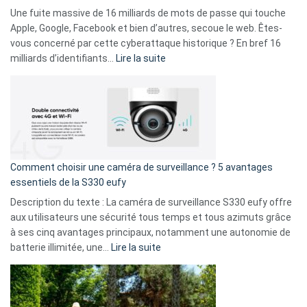
goûts
Une fuite massive de 16 milliards de mots de passe qui touche
musicaux
Apple, Google, Facebook et bien d’autres, secoue le web. Êtes-
avec
vous concerné par cette cyberattaque historique ? En bref 16
9
:
milliards d’identifiants…
Lire la suite
amis
Cyberattaque
!
record
:
La
fuite
de
16
Comment choisir une caméra de surveillance ? 5 avantages
milliards
essentiels de la S330 eufy
de
Description du texte : La caméra de surveillance S330 eufy offre
données
aux utilisateurs une sécurité tous temps et tous azimuts grâce
menace
à ses cinq avantages principaux, notamment une autonomie de
Facebook,
:
batterie illimitée, une…
Lire la suite
Telegram
Comment
et
choisir
GitHub
une