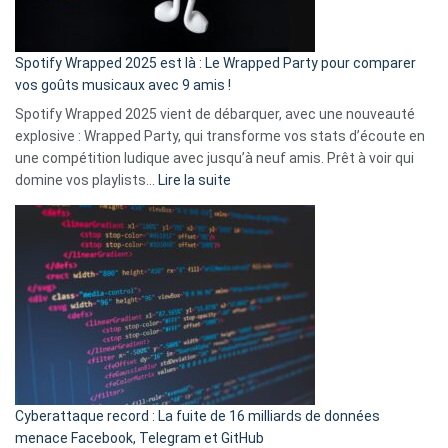
de
cash
»
Spotify Wrapped 2025 est là : Le Wrapped Party pour comparer
:
vos goûts musicaux avec 9 amis !
comment
Spotify Wrapped 2025 vient de débarquer, avec une nouveauté
Solly
explosive : Wrapped Party, qui transforme vos stats d’écoute en
change
une compétition ludique avec jusqu’à neuf amis. Prêt à voir qui
la
:
domine vos playlists…
Lire la suite
vie
Spotify
des
Wrapped
sans-
2025
abri
est
en
là
3
:
secondes
Le
Wrapped
Party
pour
Cyberattaque record : La fuite de 16 milliards de données
comparer
menace Facebook, Telegram et GitHub
vos