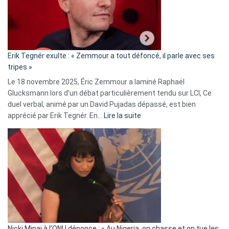
avec
le
RN
:
«
Erik Tegnér exulte : « Zemmour a tout défoncé, il parle avec ses
C’est
tripes »
une
Le 18 novembre 2025, Éric Zemmour a laminé Raphaël
fake
Glucksmann lors d’un débat particulièrement tendu sur LCI, Ce
news
duel verbal, animé par un David Pujadas dépassé, est bien
»
:
apprécié par Erik Tegnér. En…
Lire la suite
Erik
Tegnér
exulte
:
« Zemmour
a
tout
défoncé,
il
parle
Nicki Minaj à l’ONU dénonce : « Au Nigeria, on chasse et on tue les