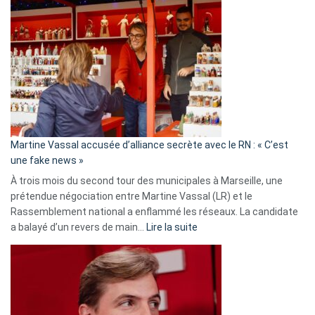
Gleizes
:
Les
7
ans
de
prison
confirmés
en
Martine Vassal accusée d’alliance secrète avec le RN : « C’est
Algérie
une fake news »
À trois mois du second tour des municipales à Marseille, une
prétendue négociation entre Martine Vassal (LR) et le
Rassemblement national a enflammé les réseaux. La candidate
:
a balayé d’un revers de main…
Lire la suite
Martine
Vassal
accusée
d’alliance
secrète