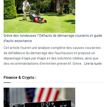
caméra
de
surveillance
?
5
avantages
essentiels
Grève des tondeuses ? Défauts de démarrage courants et guide
de
d’auto-assistance
la
S330
Cet article fournit une analyse complète des causes courantes
eufy
de défaillance du démarrage des faucheuses et propose un
dépannage étape par étape et des solutions ciblées, ainsi que
:
des recommandations d’entretien préventif. Grève…
Lire la suite
Grè
de
Finance & Crypto :
to
?
Déf
de
dé
cou