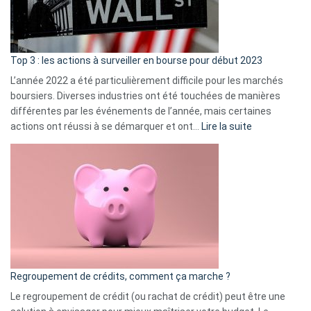
et
gui
d’a
ass
Top 3 : les actions à surveiller en bourse pour début 2023
L’année 2022 a été particulièrement difficile pour les marchés
boursiers. Diverses industries ont été touchées de manières
différentes par les événements de l’année, mais certaines
:
actions ont réussi à se démarquer et ont…
Lire la suite
Top
3
:
les
actions
à
surveiller
en
bourse
Regroupement de crédits, comment ça marche ?
pour
début
Le regroupement de crédit (ou rachat de crédit) peut être une
2023