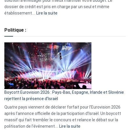
solution à envisager pour mieux maîtriser votre budget. Le
dossier de crédit est pris en charge par un seul et même
:
établissement.…
Lire la suite
Regroupement
de
Politique :
crédits,
comment
ça
marche
?
Boycott Eurovision 2026 : Pays-Bas, Espagne, Irlande et Slovénie
rejettent la présence d’Israël
Quatre pays viennent de déclarer forfait pour l’Eurovision 2026
après l’annonce officielle de la participation d’Israël. Un boycott
massif qui fait trembler le concours et relance le débat sur la
:
politisation de l’événement.…
Lire la suite