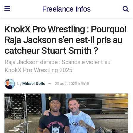
Freelance Infos
KnokX Pro Wrestling : Pourquoi
Raja Jackson s’en est-il pris au
catcheur Stuart Smith ?
Raja Jackson dérape : Scandale violent au
KnokX Pro Wrestling 2025
by
Mikael Sollu
25 août 2025 à 9h18