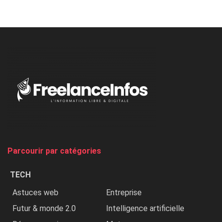
Nicki
Minaj
à
l’ONU
dénonce
:
«
Au
Nigeria,
on
chasse
et
on
tue
Parcourir par catégories
les
chrétiens
TECH
»
Astuces web
Entreprise
Futur & monde 2.0
Intelligence artificielle