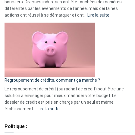
boursiers. Diverses industries ont été touchées de manières
différentes par les événements de l’année, mais certaines
:
actions ont réussi à se démarquer et ont…
Lire la suite
Top
3
:
les
actions
à
surveiller
en
bourse
Regroupement de crédits, comment ça marche ?
pour
début
Le regroupement de crédit (ou rachat de crédit) peut être une
2023
solution à envisager pour mieux maîtriser votre budget. Le
dossier de crédit est pris en charge par un seul et même
:
établissement.…
Lire la suite
Regroupement
de
Politique :
crédits,