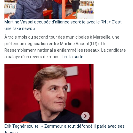
prison
confirmés
en
Martine Vassal accusée d’alliance secrète avec le RN : « C’est
Algérie
une fake news »
À trois mois du second tour des municipales à Marseille, une
prétendue négociation entre Martine Vassal (LR) et le
Rassemblement national a enflammé les réseaux. La candidate
:
a balayé d’un revers de main…
Lire la suite
Martine
Vassal
accusée
d’alliance
secrète
avec
le
RN
:
«
Erik Tegnér exulte : « Zemmour a tout défoncé, il parle avec ses
C’est
tripes »