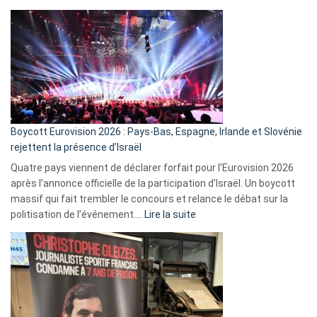
comment
ça
marche
?
Boycott Eurovision 2026 : Pays-Bas, Espagne, Irlande et Slovénie
rejettent la présence d’Israël
Quatre pays viennent de déclarer forfait pour l’Eurovision 2026
après l’annonce officielle de la participation d’Israël. Un boycott
massif qui fait trembler le concours et relance le débat sur la
:
politisation de l’événement.…
Lire la suite
Boycott
Eurovision
2026
:
Pays-
Bas,