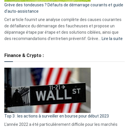
essentiels
Grève des tondeuses ? Défauts de démarrage courants et guide
de
d’auto-assistance
la
S330
Cet article fournit une analyse complète des causes courantes
eufy
de défaillance du démarrage des faucheuses et propose un
dépannage étape par étape et des solutions ciblées, ainsi que
:
des recommandations d’entretien préventif. Grève…
Lire la suite
Grè
de
Finance & Crypto :
to
?
Déf
de
dé
cou
et
gui
d’a
ass
Top 3 : les actions à surveiller en bourse pour début 2023
L’année 2022 a été particulièrement difficile pour les marchés