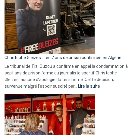
Espagne,
Irlande
et
Slovénie
rejettent
la
présence
d’Israël
Christophe Gleizes : Les 7 ans de prison confirmés en Algérie
Le tribunal de Tizi Ouzou a confirmé en appel la condamnation à
sept ans de prison ferme du journaliste sportif Christophe
Gleizes, accusé d’apologie du terrorisme. Cette décision,
:
survenue malgré l’espoir suscité par…
Lire la suite
Christophe
Gleizes
:
Les
7
ans
de