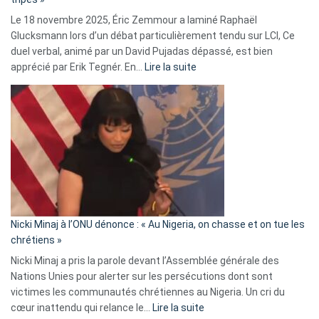
une
Le 18 novembre 2025, Éric Zemmour a laminé Raphaël
fake
Glucksmann lors d’un débat particulièrement tendu sur LCI, Ce
news
duel verbal, animé par un David Pujadas dépassé, est bien
»
:
apprécié par Erik Tegnér. En…
Lire la suite
Erik
Tegnér
exulte
:
« Zemmour
a
tout
défoncé,
il
parle
Nicki Minaj à l’ONU dénonce : « Au Nigeria, on chasse et on tue les
avec
chrétiens »
ses
Nicki Minaj a pris la parole devant l’Assemblée générale des
tripes »
Nations Unies pour alerter sur les persécutions dont sont
victimes les communautés chrétiennes au Nigeria. Un cri du
:
cœur inattendu qui relance le…
Lire la suite