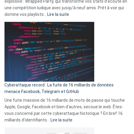
explosive : Wrapped Party, qui transforme vos stats d’écoute en
change
une compétition ludique avec jusqu’à neuf amis. Prêt à voir qui
la
:
domine vos playlists…
Lire la suite
vie
Spotify
des
Wrapped
sans-
2025
abri
est
en
là
3
:
secondes
Le
Wrapped
Party
pour
Cyberattaque record : La fuite de 16 milliards de données
comparer
menace Facebook, Telegram et GitHub
vos
goûts
Une fuite massive de 16 milliards de mots de passe qui touche
musicaux
Apple, Google, Facebook et bien d’autres, secoue le web. Êtes-
avec
vous concerné par cette cyberattaque historique ? En bref 16
9
:
milliards d’identifiants…
Lire la suite
amis
Cyberattaque
!
record