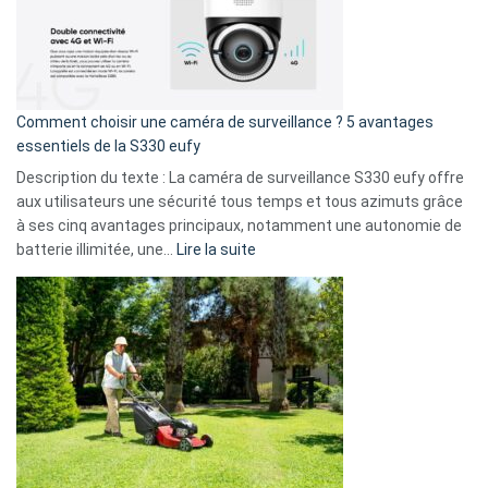
:
La
fuite
de
16
Comment choisir une caméra de surveillance ? 5 avantages
milliards
essentiels de la S330 eufy
de
Description du texte : La caméra de surveillance S330 eufy offre
données
aux utilisateurs une sécurité tous temps et tous azimuts grâce
menace
à ses cinq avantages principaux, notamment une autonomie de
Facebook,
:
batterie illimitée, une…
Lire la suite
Telegram
Comment
et
choisir
GitHub
une
caméra
de
surveillance
?
5
avantages