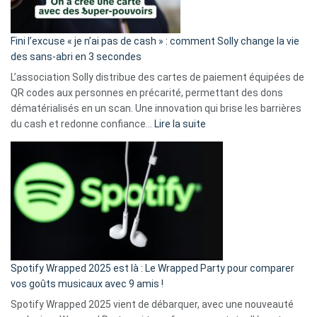
Fini l’excuse « je n’ai pas de cash » : comment Solly change la vie
des sans-abri en 3 secondes
L’association Solly distribue des cartes de paiement équipées de
QR codes aux personnes en précarité, permettant des dons
dématérialisés en un scan. Une innovation qui brise les barrières
:
du cash et redonne confiance…
Lire la suite
Fini
l’excuse
«
je
n’ai
pas
de
cash
»
Spotify Wrapped 2025 est là : Le Wrapped Party pour comparer
:
vos goûts musicaux avec 9 amis !
comment
Spotify Wrapped 2025 vient de débarquer, avec une nouveauté
Solly