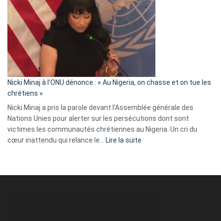
exulte
:
« Zemmour
a
tout
défoncé,
il
parle
Nicki Minaj à l’ONU dénonce : « Au Nigeria, on chasse et on tue les
avec
chrétiens »
ses
Nicki Minaj a pris la parole devant l’Assemblée générale des
tripes »
Nations Unies pour alerter sur les persécutions dont sont
victimes les communautés chrétiennes au Nigeria. Un cri du
:
cœur inattendu qui relance le…
Lire la suite
Nicki
Minaj
à
l’ONU
dénonce
:
«