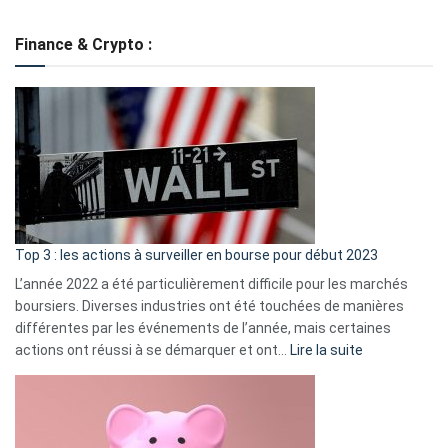
Grè
de
Finance & Crypto :
to
?
Déf
de
dé
cou
et
gui
d’a
ass
Top 3 : les actions à surveiller en bourse pour début 2023
L’année 2022 a été particulièrement difficile pour les marchés
boursiers. Diverses industries ont été touchées de manières
différentes par les événements de l’année, mais certaines
:
actions ont réussi à se démarquer et ont…
Lire la suite
Top
3
:
les