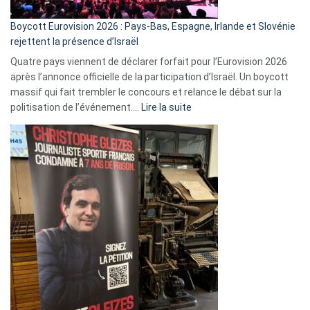
Boycott Eurovision 2026 : Pays-Bas, Espagne, Irlande et Slovénie
rejettent la présence d’Israël
Quatre pays viennent de déclarer forfait pour l’Eurovision 2026
après l’annonce officielle de la participation d’Israël. Un boycott
massif qui fait trembler le concours et relance le débat sur la
:
politisation de l’événement.…
Lire la suite
Boycott
Eurovision
2026
:
Pays-
Bas,
Espagne,
Irlande
et
Slovénie
rejettent
la
présence