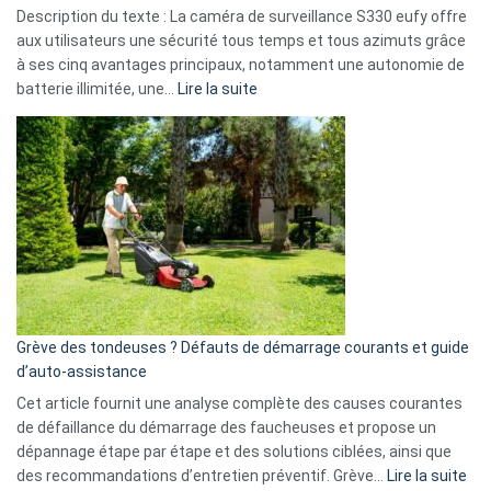
de
Description du texte : La caméra de surveillance S330 eufy offre
données
aux utilisateurs une sécurité tous temps et tous azimuts grâce
menace
à ses cinq avantages principaux, notamment une autonomie de
Facebook,
:
batterie illimitée, une…
Lire la suite
Telegram
Comment
et
choisir
GitHub
une
caméra
de
surveillance
?
5
avantages
essentiels
Grève des tondeuses ? Défauts de démarrage courants et guide
de
d’auto-assistance
la
S330
Cet article fournit une analyse complète des causes courantes
eufy
de défaillance du démarrage des faucheuses et propose un
dépannage étape par étape et des solutions ciblées, ainsi que
:
des recommandations d’entretien préventif. Grève…
Lire la suite