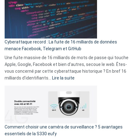
là
3
:
secondes
Le
Wrapped
Party
pour
Cyberattaque record : La fuite de 16 milliards de données
comparer
menace Facebook, Telegram et GitHub
vos
goûts
Une fuite massive de 16 milliards de mots de passe qui touche
musicaux
Apple, Google, Facebook et bien d’autres, secoue le web. Êtes-
avec
vous concerné par cette cyberattaque historique ? En bref 16
9
:
milliards d’identifiants…
Lire la suite
amis
Cyberattaque
!
record
:
La
fuite
de
16
Comment choisir une caméra de surveillance ? 5 avantages
milliards
essentiels de la S330 eufy