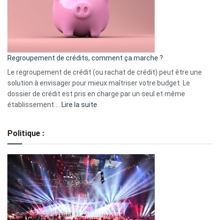
actions
à
surveiller
en
bourse
Regroupement de crédits, comment ça marche ?
pour
début
Le regroupement de crédit (ou rachat de crédit) peut être une
2023
solution à envisager pour mieux maîtriser votre budget. Le
dossier de crédit est pris en charge par un seul et même
:
établissement.…
Lire la suite
Regroupement
de
Politique :
crédits,
comment
ça
marche
?