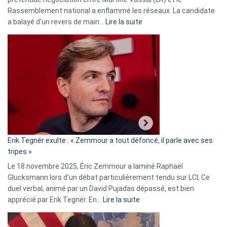
Rassemblement national a enflammé les réseaux. La candidate
:
a balayé d’un revers de main…
Lire la suite
Martine
Vassal
accusée
d’alliance
secrète
avec
le
RN
:
«
Erik Tegnér exulte : « Zemmour a tout défoncé, il parle avec ses
C’est
tripes »
une
Le 18 novembre 2025, Éric Zemmour a laminé Raphaël
fake
Glucksmann lors d’un débat particulièrement tendu sur LCI, Ce
news
duel verbal, animé par un David Pujadas dépassé, est bien
»
:
apprécié par Erik Tegnér. En…
Lire la suite
Erik
Tegnér