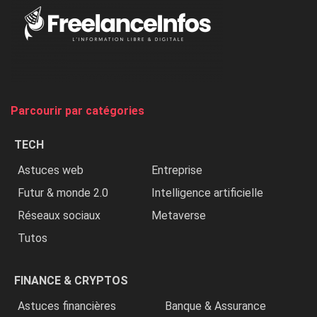
Au
Nigeria,
on
chasse
et
on
tue
Parcourir par catégories
les
chrétiens
TECH
»
Astuces web
Entreprise
Futur & monde 2.0
Intelligence artificielle
Réseaux sociaux
Metaverse
Tutos
FINANCE & CRYPTOS
Astuces financières
Banque & Assurance