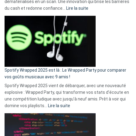
dématérialisés en un scan. Une innovation qui brise les barrières
:
du cash et redonne confiance…
Lire la suite
Fini
l’excuse
«
je
n’ai
pas
de
cash
»
Spotify Wrapped 2025 est là : Le Wrapped Party pour comparer
:
vos goûts musicaux avec 9 amis !
comment
Spotify Wrapped 2025 vient de débarquer, avec une nouveauté
Solly
explosive : Wrapped Party, qui transforme vos stats d’écoute en
change
une compétition ludique avec jusqu’à neuf amis. Prêt à voir qui
la
:
domine vos playlists…
Lire la suite
vie
Spotify
des
Wrapped
sans-
2025
abri
est
en