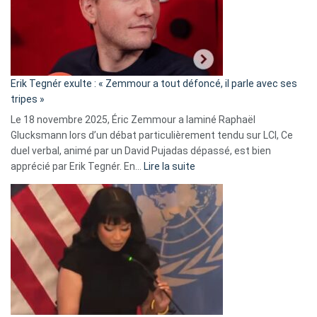
avec
le
RN
:
«
Erik Tegnér exulte : « Zemmour a tout défoncé, il parle avec ses
C’est
tripes »
une
Le 18 novembre 2025, Éric Zemmour a laminé Raphaël
fake
Glucksmann lors d’un débat particulièrement tendu sur LCI, Ce
news
duel verbal, animé par un David Pujadas dépassé, est bien
»
:
apprécié par Erik Tegnér. En…
Lire la suite
Erik
Tegnér
exulte
:
« Zemmour
a
tout
défoncé,
il