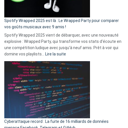
de
cash
»
Spotify Wrapped 2025 est là : Le Wrapped Party pour comparer
:
vos goûts musicaux avec 9 amis !
comment
Spotify Wrapped 2025 vient de débarquer, avec une nouveauté
Solly
explosive : Wrapped Party, qui transforme vos stats d’écoute en
change
une compétition ludique avec jusqu’à neuf amis. Prêt à voir qui
la
:
domine vos playlists…
Lire la suite
vie
Spotify
des
Wrapped
sans-
2025
abri
est
en
là
3
:
secondes
Le
Wrapped
Party
pour
Cyberattaque record : La fuite de 16 milliards de données
comparer
menace Facebook, Telegram et GitHub