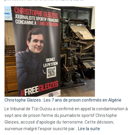
Boycott
Eurovision
2026
:
Pays-
Bas,
Espagne,
Irlande
et
Slovénie
rejettent
la
présence
d’Israël
Christophe Gleizes : Les 7 ans de prison confirmés en Algérie
Le tribunal de Tizi Ouzou a confirmé en appel la condamnation à
sept ans de prison ferme du journaliste sportif Christophe
Gleizes, accusé d’apologie du terrorisme. Cette décision,
:
survenue malgré l’espoir suscité par…
Lire la suite
Christophe