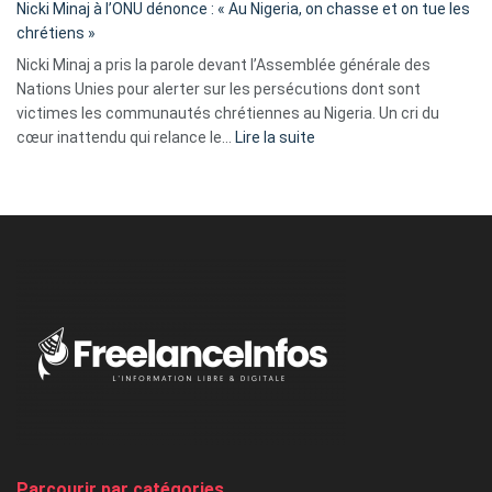
parle
Nicki Minaj à l’ONU dénonce : « Au Nigeria, on chasse et on tue les
avec
chrétiens »
ses
Nicki Minaj a pris la parole devant l’Assemblée générale des
tripes »
Nations Unies pour alerter sur les persécutions dont sont
victimes les communautés chrétiennes au Nigeria. Un cri du
:
cœur inattendu qui relance le…
Lire la suite
Nicki
Minaj
à
l’ONU
dénonce
:
«
Au
Nigeria,
on
chasse
et
on
tue
Parcourir par catégories