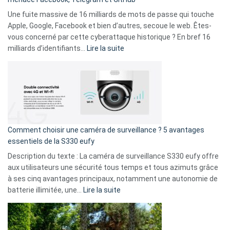
vos
goûts
Une fuite massive de 16 milliards de mots de passe qui touche
musicaux
Apple, Google, Facebook et bien d’autres, secoue le web. Êtes-
avec
vous concerné par cette cyberattaque historique ? En bref 16
9
:
milliards d’identifiants…
Lire la suite
amis
Cyberattaque
!
record
:
La
fuite
de
16
Comment choisir une caméra de surveillance ? 5 avantages
milliards
essentiels de la S330 eufy
de
Description du texte : La caméra de surveillance S330 eufy offre
données
aux utilisateurs une sécurité tous temps et tous azimuts grâce
menace
à ses cinq avantages principaux, notamment une autonomie de
Facebook,
:
batterie illimitée, une…
Lire la suite
Telegram
Comment
et
choisir
GitHub
une