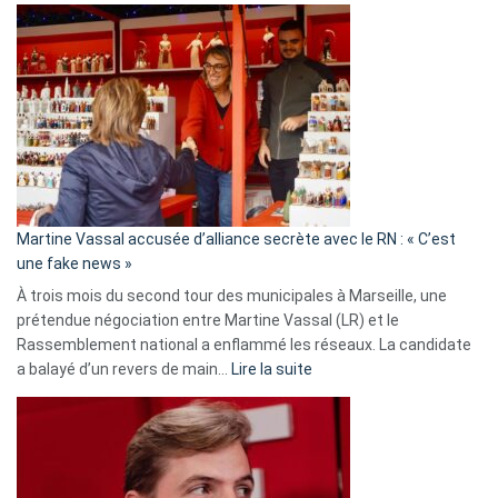
Gleizes
:
Les
7
ans
de
prison
confirmés
en
Martine Vassal accusée d’alliance secrète avec le RN : « C’est
Algérie
une fake news »
À trois mois du second tour des municipales à Marseille, une
prétendue négociation entre Martine Vassal (LR) et le
Rassemblement national a enflammé les réseaux. La candidate
:
a balayé d’un revers de main…
Lire la suite
Martine
Vassal
accusée
d’alliance
secrète