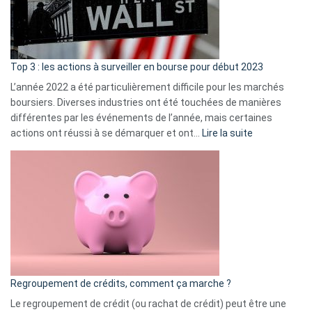
cou
et
gui
d’a
ass
Top 3 : les actions à surveiller en bourse pour début 2023
L’année 2022 a été particulièrement difficile pour les marchés
boursiers. Diverses industries ont été touchées de manières
différentes par les événements de l’année, mais certaines
:
actions ont réussi à se démarquer et ont…
Lire la suite
Top
3
:
les
actions
à
surveiller
en
bourse
Regroupement de crédits, comment ça marche ?
pour
début
Le regroupement de crédit (ou rachat de crédit) peut être une