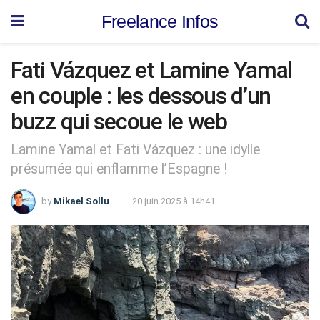
Freelance Infos
Fati Vázquez et Lamine Yamal
en couple : les dessous d’un
buzz qui secoue le web
Lamine Yamal et Fati Vázquez : une idylle
présumée qui enflamme l’Espagne !
by
Mikael Sollu
20 juin 2025 à 14h41