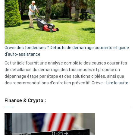
caméra
de
surveillance
?
5
avantages
essentiels
Grève des tondeuses ? Défauts de démarrage courants et guide
de
d’auto-assistance
la
S330
Cet article fournit une analyse complète des causes courantes
eufy
de défaillance du démarrage des faucheuses et propose un
dépannage étape par étape et des solutions ciblées, ainsi que
:
des recommandations d’entretien préventif. Grève…
Lire la suite
Grè
de
Finance & Crypto :
to
?
Déf
de
dé