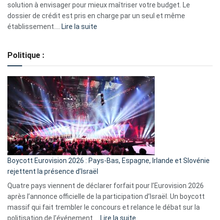
2023
solution à envisager pour mieux maîtriser votre budget. Le
dossier de crédit est pris en charge par un seul et même
:
établissement.…
Lire la suite
Regroupement
de
Politique :
crédits,
comment
ça
marche
?
Boycott Eurovision 2026 : Pays-Bas, Espagne, Irlande et Slovénie
rejettent la présence d’Israël
Quatre pays viennent de déclarer forfait pour l’Eurovision 2026
après l’annonce officielle de la participation d’Israël. Un boycott
massif qui fait trembler le concours et relance le débat sur la
:
politisation de l’événement.…
Lire la suite