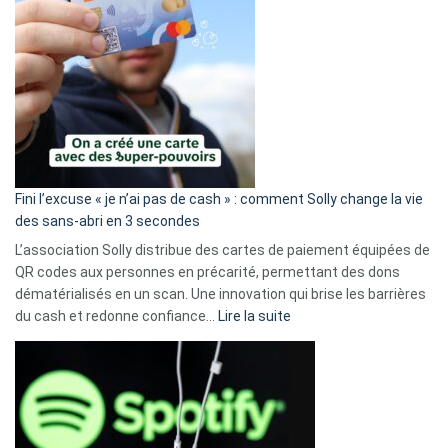
Fini l’excuse « je n’ai pas de cash » : comment Solly change la vie
des sans-abri en 3 secondes
L’association Solly distribue des cartes de paiement équipées de
QR codes aux personnes en précarité, permettant des dons
dématérialisés en un scan. Une innovation qui brise les barrières
:
du cash et redonne confiance…
Lire la suite
Fini
l’excuse
«
je
n’ai
pas