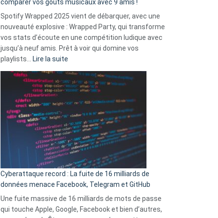
comparer vos goûts musicaux avec 9 amis !
comment
Spotify Wrapped 2025 vient de débarquer, avec une
Solly
nouveauté explosive : Wrapped Party, qui transforme
change
vos stats d’écoute en une compétition ludique avec
la
jusqu’à neuf amis. Prêt à voir qui domine vos
vie
:
playlists…
Lire la suite
des
Spotify
sans-
Wrapped
abri
2025
en
est
3
là
secondes
:
Le
Wrapped
Party
pour
Cyberattaque record : La fuite de 16 milliards de
comparer
données menace Facebook, Telegram et GitHub
vos
goûts
Une fuite massive de 16 milliards de mots de passe
musicaux
qui touche Apple, Google, Facebook et bien d’autres,