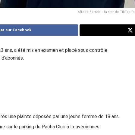
Affaire Berrebi : la star de TikTok f
er sur Facebook
 23 ans, a été mis en examen et placé sous contrôle
s d’abonnés.
près une plainte déposée par une jeune femme de 18 ans.
ure sur le parking du Pacha Club à Louveciennes