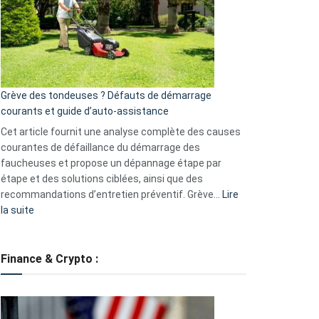
de
surveillance
?
5
avantages
essentiels
Grève des tondeuses ? Défauts de démarrage
de
courants et guide d’auto-assistance
la
S330
Cet article fournit une analyse complète des causes
eufy
courantes de défaillance du démarrage des
faucheuses et propose un dépannage étape par
étape et des solutions ciblées, ainsi que des
recommandations d’entretien préventif. Grève…
Lire
:
la suite
Grève
des
tondeuses
Finance & Crypto :
?
Défauts
de