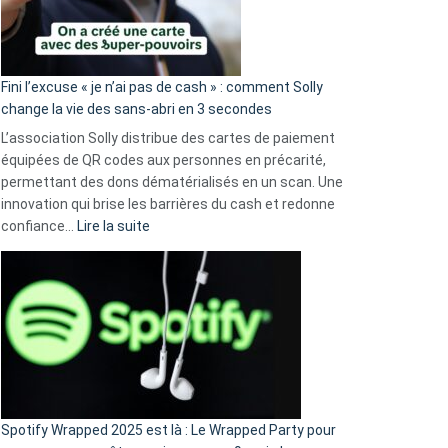
Fini l’excuse « je n’ai pas de cash » : comment Solly
change la vie des sans-abri en 3 secondes
L’association Solly distribue des cartes de paiement
équipées de QR codes aux personnes en précarité,
permettant des dons dématérialisés en un scan. Une
innovation qui brise les barrières du cash et redonne
:
confiance…
Lire la suite
Fini
l’excuse
«
je
n’ai
pas
de
cash
»
Spotify Wrapped 2025 est là : Le Wrapped Party pour
: