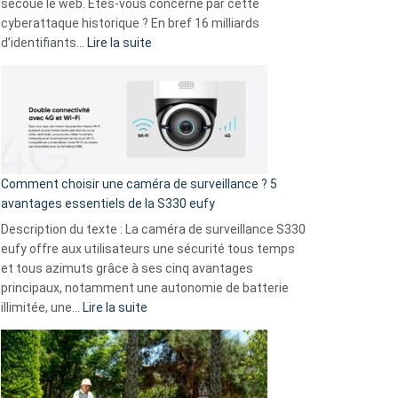
avec
secoue le web. Êtes-vous concerné par cette
9
cyberattaque historique ? En bref 16 milliards
amis
:
d’identifiants…
Lire la suite
!
Cyberattaque
record
:
La
fuite
de
16
Comment choisir une caméra de surveillance ? 5
milliards
avantages essentiels de la S330 eufy
de
Description du texte : La caméra de surveillance S330
données
eufy offre aux utilisateurs une sécurité tous temps
menace
et tous azimuts grâce à ses cinq avantages
Facebook,
principaux, notamment une autonomie de batterie
Telegram
:
illimitée, une…
Lire la suite
et
Comment
GitHub
choisir
une
caméra