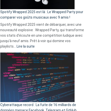
cash
»
Spotify Wrapped 2025 est là : Le Wrapped Party pour
:
comparer vos goûts musicaux avec 9 amis !
comment
Spotify Wrapped 2025 vient de débarquer, avec une
Solly
nouveauté explosive : Wrapped Party, qui transforme
change
vos stats d’écoute en une compétition ludique avec
la
jusqu’à neuf amis. Prêt à voir qui domine vos
vie
:
playlists…
Lire la suite
des
Spotify
sans-
Wrapped
abri
2025
en
est
3
là
secondes
:
Le
Wrapped
Party
pour
Cyberattaque record : La fuite de 16 milliards de
comparer
données menace Facebook, Telegram et GitHub