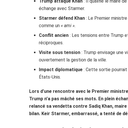
Trump attaque Khan
: Il qualifie le maire d
échange avec Starmer.
Starmer défend Khan
: Le Premier ministre
comme un
« ami ».
Conflit ancien
: Les tensions entre Trump e
réciproques.
Visite sous tension
: Trump envisage une vi
ouvertement la gestion de la ville.
Impact diplomatique
: Cette sortie pourrai
États-Unis.
Lors d’une rencontre avec le Premier ministre
Trump n’a pas mâché ses mots. En plein échan
relancé sa vendetta contre Sadiq Khan, maire d
bilan. Keir Starmer, embarrassé, a tenté de d