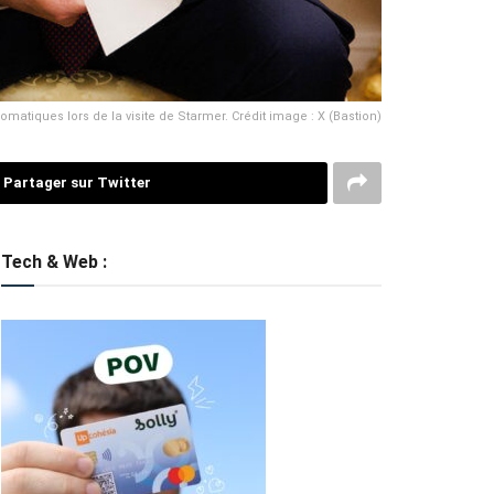
matiques lors de la visite de Starmer. Crédit image : X (Bastion)
Partager sur Twitter
Tech & Web :