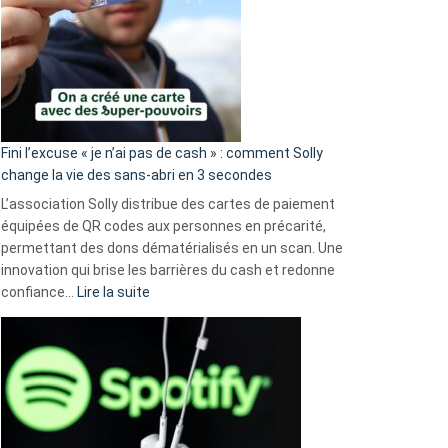
Fini l’excuse « je n’ai pas de cash » : comment Solly
change la vie des sans-abri en 3 secondes
L’association Solly distribue des cartes de paiement
équipées de QR codes aux personnes en précarité,
permettant des dons dématérialisés en un scan. Une
innovation qui brise les barrières du cash et redonne
:
confiance…
Lire la suite
Fini
l’excuse
«
je
n’ai
pas
de