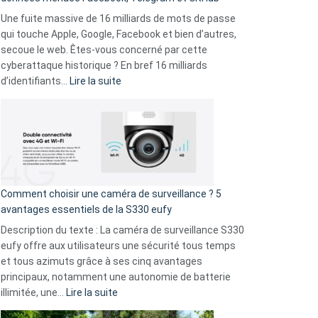
vos
goûts
Une fuite massive de 16 milliards de mots de passe
musicaux
qui touche Apple, Google, Facebook et bien d’autres,
avec
secoue le web. Êtes-vous concerné par cette
9
cyberattaque historique ? En bref 16 milliards
amis
:
d’identifiants…
Lire la suite
!
Cyberattaque
record
:
La
fuite
de
16
Comment choisir une caméra de surveillance ? 5
milliards
avantages essentiels de la S330 eufy
de
Description du texte : La caméra de surveillance S330
données
eufy offre aux utilisateurs une sécurité tous temps
menace
et tous azimuts grâce à ses cinq avantages
Facebook,
principaux, notamment une autonomie de batterie
Telegram
:
illimitée, une…
Lire la suite
et
Comment
GitHub