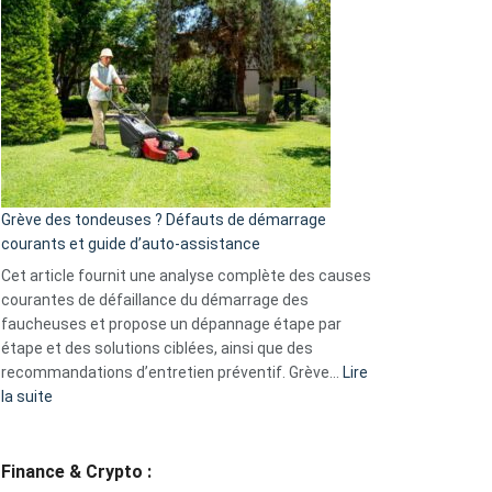
choisir
une
caméra
de
surveillance
?
5
avantages
essentiels
Grève des tondeuses ? Défauts de démarrage
de
courants et guide d’auto-assistance
la
S330
Cet article fournit une analyse complète des causes
eufy
courantes de défaillance du démarrage des
faucheuses et propose un dépannage étape par
étape et des solutions ciblées, ainsi que des
recommandations d’entretien préventif. Grève…
Lire
:
la suite
Grève
des
tondeuses
Finance & Crypto :
?