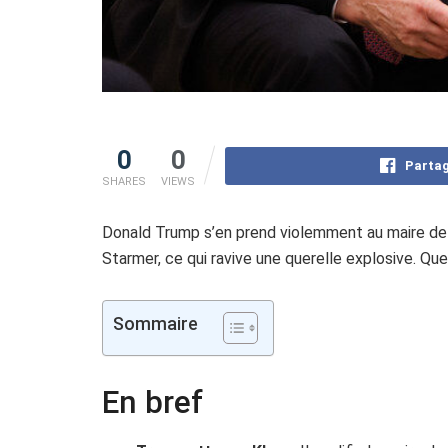
0
0
Partag
SHARES
VIEWS
Donald Trump s’en prend violemment au maire de 
Starmer, ce qui ravive une querelle explosive. Q
Sommaire
En bref