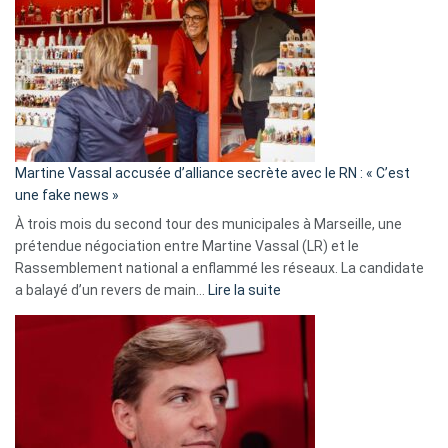
:
Les
7
ans
de
prison
confirmés
en
Martine Vassal accusée d’alliance secrète avec le RN : « C’est
Algérie
une fake news »
À trois mois du second tour des municipales à Marseille, une
prétendue négociation entre Martine Vassal (LR) et le
Rassemblement national a enflammé les réseaux. La candidate
:
a balayé d’un revers de main…
Lire la suite
Martine
Vassal
accusée
d’alliance
secrète
avec
le