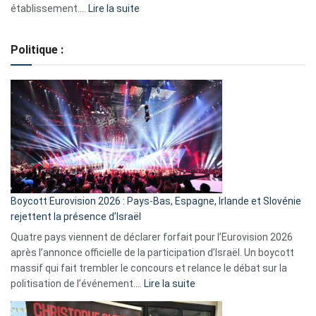
:
établissement.…
Lire la suite
Regroupement
de
Politique :
crédits,
comment
ça
marche
?
Boycott Eurovision 2026 : Pays-Bas, Espagne, Irlande et Slovénie
rejettent la présence d’Israël
Quatre pays viennent de déclarer forfait pour l’Eurovision 2026
après l’annonce officielle de la participation d’Israël. Un boycott
massif qui fait trembler le concours et relance le débat sur la
:
politisation de l’événement.…
Lire la suite
Boycott
Eurovision