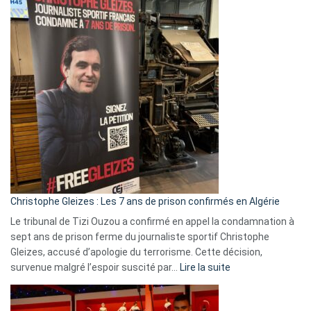
2026
:
Pays-
Bas,
Espagne,
Irlande
et
Slovénie
rejettent
la
présence
d’Israël
Christophe Gleizes : Les 7 ans de prison confirmés en Algérie
Le tribunal de Tizi Ouzou a confirmé en appel la condamnation à
sept ans de prison ferme du journaliste sportif Christophe
Gleizes, accusé d’apologie du terrorisme. Cette décision,
:
survenue malgré l’espoir suscité par…
Lire la suite
Christophe
Gleizes