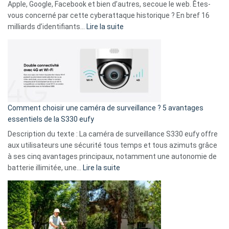
musicaux
Apple, Google, Facebook et bien d’autres, secoue le web. Êtes-
avec
vous concerné par cette cyberattaque historique ? En bref 16
9
:
milliards d’identifiants…
Lire la suite
amis
Cyberattaque
!
record
:
La
fuite
de
16
Comment choisir une caméra de surveillance ? 5 avantages
milliards
essentiels de la S330 eufy
de
Description du texte : La caméra de surveillance S330 eufy offre
données
aux utilisateurs une sécurité tous temps et tous azimuts grâce
menace
à ses cinq avantages principaux, notamment une autonomie de
Facebook,
:
batterie illimitée, une…
Lire la suite
Telegram
Comment
et
choisir
GitHub
une
caméra
de