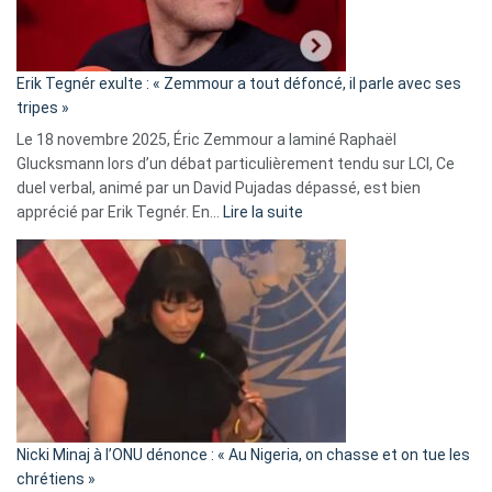
RN
:
«
Erik Tegnér exulte : « Zemmour a tout défoncé, il parle avec ses
C’est
tripes »
une
Le 18 novembre 2025, Éric Zemmour a laminé Raphaël
fake
Glucksmann lors d’un débat particulièrement tendu sur LCI, Ce
news
duel verbal, animé par un David Pujadas dépassé, est bien
»
:
apprécié par Erik Tegnér. En…
Lire la suite
Erik
Tegnér
exulte
:
« Zemmour
a
tout
défoncé,
il
parle
Nicki Minaj à l’ONU dénonce : « Au Nigeria, on chasse et on tue les
avec
chrétiens »