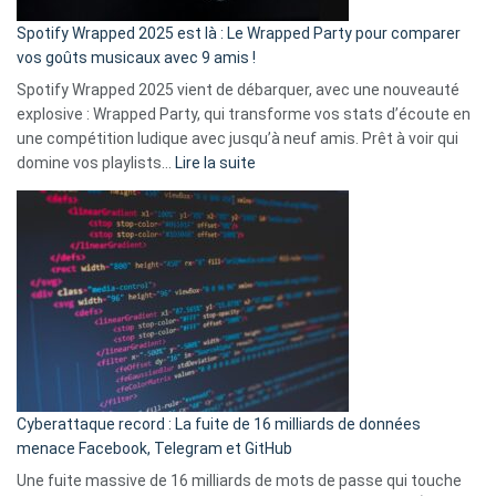
cash
»
Spotify Wrapped 2025 est là : Le Wrapped Party pour comparer
:
vos goûts musicaux avec 9 amis !
comment
Spotify Wrapped 2025 vient de débarquer, avec une nouveauté
Solly
explosive : Wrapped Party, qui transforme vos stats d’écoute en
change
une compétition ludique avec jusqu’à neuf amis. Prêt à voir qui
la
:
domine vos playlists…
Lire la suite
vie
Spotify
des
Wrapped
sans-
2025
abri
est
en
là
3
:
secondes
Le
Wrapped
Party
pour
Cyberattaque record : La fuite de 16 milliards de données
comparer
menace Facebook, Telegram et GitHub
vos
goûts
Une fuite massive de 16 milliards de mots de passe qui touche