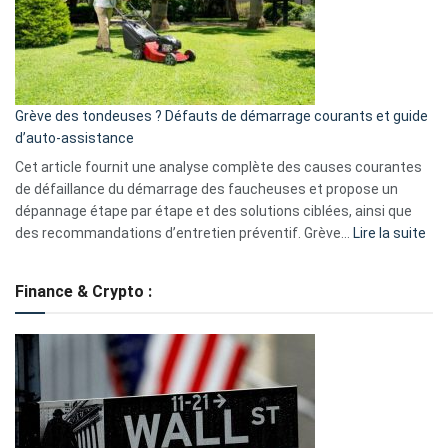
surveillance
?
5
avantages
essentiels
Grève des tondeuses ? Défauts de démarrage courants et guide
de
d’auto-assistance
la
S330
Cet article fournit une analyse complète des causes courantes
eufy
de défaillance du démarrage des faucheuses et propose un
dépannage étape par étape et des solutions ciblées, ainsi que
:
des recommandations d’entretien préventif. Grève…
Lire la suite
Grè
de
Finance & Crypto :
to
?
Déf
de
dé
cou
et