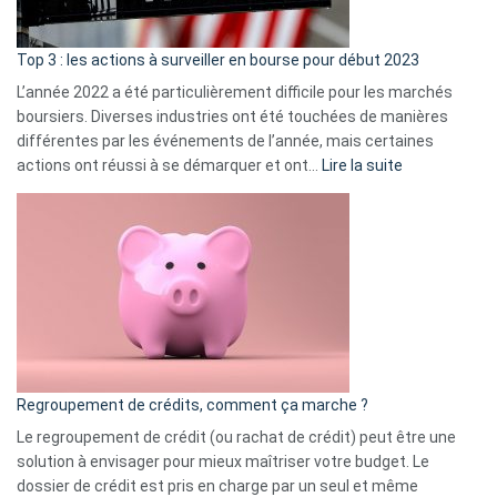
gui
d’a
ass
Top 3 : les actions à surveiller en bourse pour début 2023
L’année 2022 a été particulièrement difficile pour les marchés
boursiers. Diverses industries ont été touchées de manières
différentes par les événements de l’année, mais certaines
:
actions ont réussi à se démarquer et ont…
Lire la suite
Top
3
:
les
actions
à
surveiller
en
bourse
Regroupement de crédits, comment ça marche ?
pour
début
Le regroupement de crédit (ou rachat de crédit) peut être une
2023
solution à envisager pour mieux maîtriser votre budget. Le
dossier de crédit est pris en charge par un seul et même