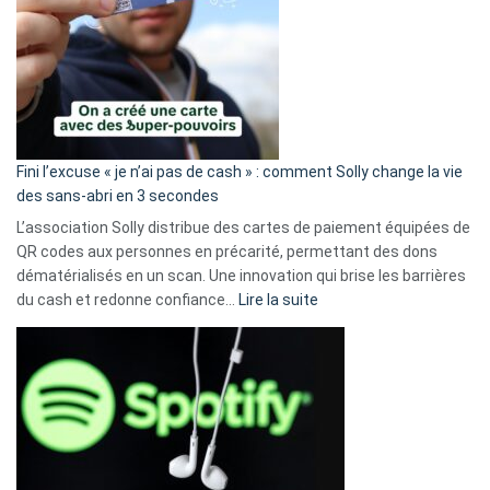
Fini l’excuse « je n’ai pas de cash » : comment Solly change la vie
des sans-abri en 3 secondes
L’association Solly distribue des cartes de paiement équipées de
QR codes aux personnes en précarité, permettant des dons
dématérialisés en un scan. Une innovation qui brise les barrières
:
du cash et redonne confiance…
Lire la suite
Fini
l’excuse
«
je
n’ai
pas
de