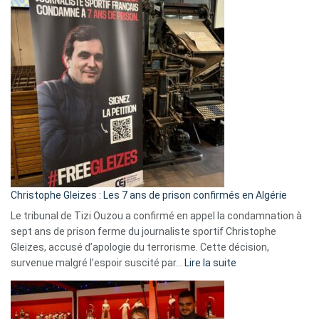
2026
:
Pays-
Bas,
Espagne,
Irlande
et
Slovénie
rejettent
la
présence
d’Israël
Christophe Gleizes : Les 7 ans de prison confirmés en Algérie
Le tribunal de Tizi Ouzou a confirmé en appel la condamnation à
sept ans de prison ferme du journaliste sportif Christophe
Gleizes, accusé d’apologie du terrorisme. Cette décision,
:
survenue malgré l’espoir suscité par…
Lire la suite
Christophe
Gleizes
: