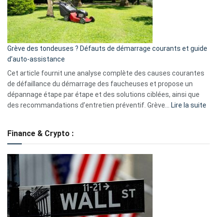
?
5
avantages
essentiels
Grève des tondeuses ? Défauts de démarrage courants et guide
de
d’auto-assistance
la
S330
Cet article fournit une analyse complète des causes courantes
eufy
de défaillance du démarrage des faucheuses et propose un
dépannage étape par étape et des solutions ciblées, ainsi que
:
des recommandations d’entretien préventif. Grève…
Lire la suite
Grè
de
Finance & Crypto :
to
?
Déf
de
dé
cou
et
gui