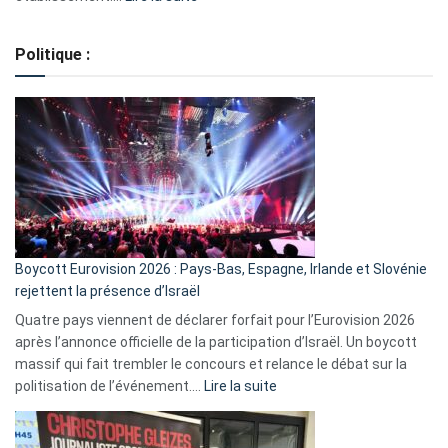
Regroupement
de
Politique :
crédits,
comment
ça
marche
?
Boycott Eurovision 2026 : Pays-Bas, Espagne, Irlande et Slovénie
rejettent la présence d’Israël
Quatre pays viennent de déclarer forfait pour l’Eurovision 2026
après l’annonce officielle de la participation d’Israël. Un boycott
massif qui fait trembler le concours et relance le débat sur la
:
politisation de l’événement.…
Lire la suite
Boycott
Eurovision