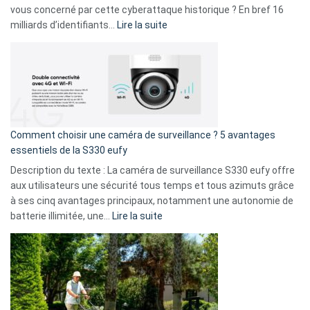
avec
vous concerné par cette cyberattaque historique ? En bref 16
9
:
milliards d’identifiants…
Lire la suite
amis
Cyberattaque
!
record
:
La
fuite
de
16
Comment choisir une caméra de surveillance ? 5 avantages
milliards
essentiels de la S330 eufy
de
Description du texte : La caméra de surveillance S330 eufy offre
données
aux utilisateurs une sécurité tous temps et tous azimuts grâce
menace
à ses cinq avantages principaux, notamment une autonomie de
Facebook,
:
batterie illimitée, une…
Lire la suite
Telegram
Comment
et
choisir
GitHub
une
caméra
de
surveillance