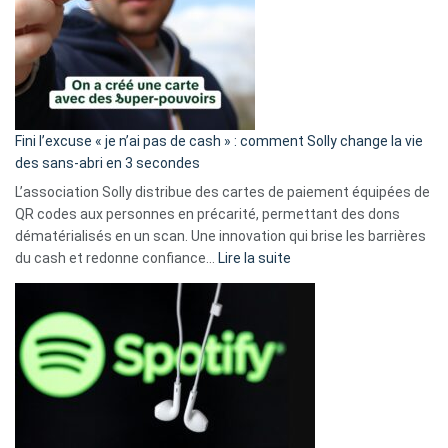
Fini l’excuse « je n’ai pas de cash » : comment Solly change la vie
des sans-abri en 3 secondes
L’association Solly distribue des cartes de paiement équipées de
QR codes aux personnes en précarité, permettant des dons
dématérialisés en un scan. Une innovation qui brise les barrières
:
du cash et redonne confiance…
Lire la suite
Fini
l’excuse
«
je
n’ai
pas
de
cash