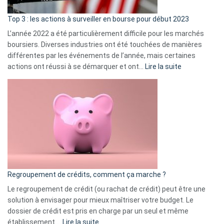
d’a
ass
Top 3 : les actions à surveiller en bourse pour début 2023
L’année 2022 a été particulièrement difficile pour les marchés
boursiers. Diverses industries ont été touchées de manières
différentes par les événements de l’année, mais certaines
:
actions ont réussi à se démarquer et ont…
Lire la suite
Top
3
:
les
actions
à
surveiller
en
bourse
Regroupement de crédits, comment ça marche ?
pour
début
Le regroupement de crédit (ou rachat de crédit) peut être une
2023
solution à envisager pour mieux maîtriser votre budget. Le
dossier de crédit est pris en charge par un seul et même
:
établissement.…
Lire la suite