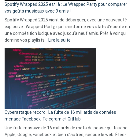
»
Spotify Wrapped 2025 est là : Le Wrapped Party pour comparer
:
vos goûts musicaux avec 9 amis !
comment
Spotify Wrapped 2025 vient de débarquer, avec une nouveauté
Solly
explosive : Wrapped Party, qui transforme vos stats d’écoute en
change
une compétition ludique avec jusqu’à neuf amis. Prêt à voir qui
la
:
domine vos playlists…
Lire la suite
vie
Spotify
des
Wrapped
sans-
2025
abri
est
en
là
3
:
secondes
Le
Wrapped
Party
pour
Cyberattaque record : La fuite de 16 milliards de données
comparer
menace Facebook, Telegram et GitHub
vos
goûts
Une fuite massive de 16 milliards de mots de passe qui touche
musicaux
Apple, Google, Facebook et bien d’autres, secoue le web. Êtes-