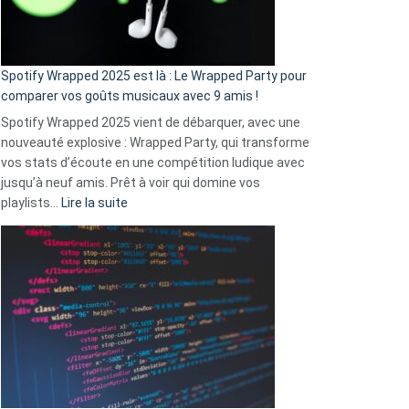
pas
de
cash
»
Spotify Wrapped 2025 est là : Le Wrapped Party pour
:
comparer vos goûts musicaux avec 9 amis !
comment
Spotify Wrapped 2025 vient de débarquer, avec une
Solly
nouveauté explosive : Wrapped Party, qui transforme
change
vos stats d’écoute en une compétition ludique avec
la
jusqu’à neuf amis. Prêt à voir qui domine vos
vie
:
playlists…
Lire la suite
des
Spotify
sans-
Wrapped
abri
2025
en
est
3
là
secondes
:
Le
Wrapped
Party
pour