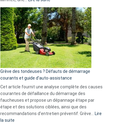
et
Comment
GitHub
choisir
une
caméra
de
surveillance
?
5
avantages
essentiels
Grève des tondeuses ? Défauts de démarrage
de
courants et guide d’auto-assistance
la
S330
Cet article fournit une analyse complète des causes
eufy
courantes de défaillance du démarrage des
faucheuses et propose un dépannage étape par
étape et des solutions ciblées, ainsi que des
recommandations d’entretien préventif. Grève…
Lire
:
la suite
Grève
des