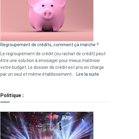
les
actions
à
surveiller
en
bourse
Regroupement de crédits, comment ça marche ?
pour
début
Le regroupement de crédit (ou rachat de crédit) peut
2023
être une solution à envisager pour mieux maîtriser
votre budget. Le dossier de crédit est pris en charge
:
par un seul et même établissement.…
Lire la suite
Regroupement
de
crédits,
Politique :
comment
ça
marche
?