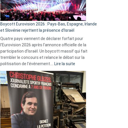
Boycott Eurovision 2026 : Pays-Bas, Espagne, Irlande
et Slovénie rejettent la présence d’Israël
Quatre pays viennent de déclarer forfait pour
l’Eurovision 2026 après l’annonce officielle de la
participation d’Israël. Un boycott massif qui fait
trembler le concours et relance le débat sur la
:
politisation de l’événement.…
Lire la suite
Boycott
Eurovision
2026
:
Pays-
Bas,
Espagne,
Irlande
et
Slovénie