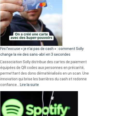
Fini l’excuse « je n’ai pas de cash » : comment Solly
change la vie des sans-abri en 3 secondes
L’association Solly distribue des cartes de paiement
équipées de QR codes aux personnes en précarité,
permettant des dons dématérialisés en un scan. Une
innovation qui brise les barrières du cash et redonne
:
confiance…
Lire la suite
Fini
l’excuse
«
je
n’ai