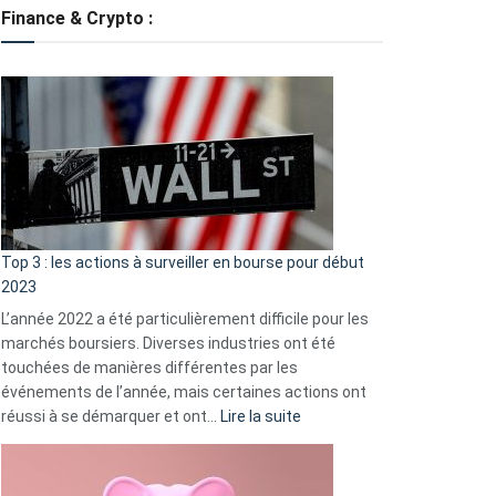
tondeuses
Finance & Crypto :
?
Défauts
de
démarrage
courants
et
guide
d’auto-
assistance
Top 3 : les actions à surveiller en bourse pour début
2023
L’année 2022 a été particulièrement difficile pour les
marchés boursiers. Diverses industries ont été
touchées de manières différentes par les
événements de l’année, mais certaines actions ont
:
réussi à se démarquer et ont…
Lire la suite
Top
3
: