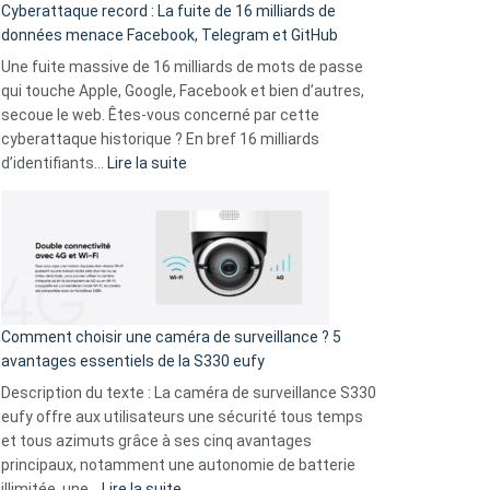
Cyberattaque record : La fuite de 16 milliards de
comparer
données menace Facebook, Telegram et GitHub
vos
goûts
Une fuite massive de 16 milliards de mots de passe
musicaux
qui touche Apple, Google, Facebook et bien d’autres,
avec
secoue le web. Êtes-vous concerné par cette
9
cyberattaque historique ? En bref 16 milliards
amis
:
d’identifiants…
Lire la suite
!
Cyberattaque
record
:
La
fuite
de
16
Comment choisir une caméra de surveillance ? 5
milliards
avantages essentiels de la S330 eufy
de
Description du texte : La caméra de surveillance S330
données
eufy offre aux utilisateurs une sécurité tous temps
menace
et tous azimuts grâce à ses cinq avantages
Facebook,
principaux, notamment une autonomie de batterie
Telegram
:
illimitée, une…
Lire la suite