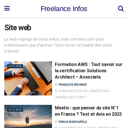
Freelance Infos
Site web
Le web regorge de sites webs, mais certains sont plus
interessants que d'autres ! Voici toute l'actualité des sites
internet.
Formation AWS : Tout savoir sur
SITE WEB
la certification Solutions
Architect – Associate
BY
FRANÇOIS MEUNIER
16 MAI 2022 À 22H26 - UPDATED ON 9
JANVIER 2023 À 20H17
Meetic : que penser du site N°1
SITE WEB
en France ? Test et Avis en 2023
BY
EMILIA BIANCARELLI