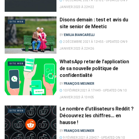
7 DÉCEMBRE 2021 À 12H32 - UPDATED ON 9
JANVIER 2023 À 22H22
Disons demain : test et avis du
SITE WEB
site senior de Meetic
BY
EMILIA BIANCARELLI
2 DÉCEMBRE 2021 À 12H55 - UPDATED ON 9
JANVIER 2023 À 22H26
WhatsApp retarde l’application
SITE WEB
de sa nouvelle politique de
confidentialité
BY
FRANÇOIS MEUNIER
10 FÉVRIER 2021 À 17H49 - UPDATED ON 10
JANVIER 2023 À 13H05
Le nombre d’utilisateurs Reddit ?
SITE WEB
Découvrez les chiffres… en
hausse !
BY
FRANÇOIS MEUNIER
9 FÉVRIER 2021 À 20H37 - UPDATED ON 10