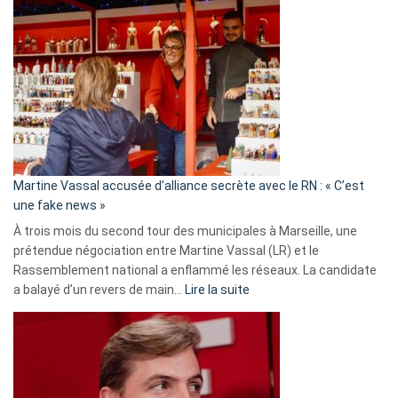
Gleizes
:
Les
7
ans
de
prison
confirmés
en
Martine Vassal accusée d’alliance secrète avec le RN : « C’est
Algérie
une fake news »
À trois mois du second tour des municipales à Marseille, une
prétendue négociation entre Martine Vassal (LR) et le
Rassemblement national a enflammé les réseaux. La candidate
:
a balayé d’un revers de main…
Lire la suite
Martine
Vassal
accusée
d’alliance
secrète