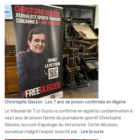
Boycott
Eurovision
2026
:
Pays-
Bas,
Espagne,
Irlande
et
Slovénie
rejettent
la
présence
d’Israël
Christophe Gleizes : Les 7 ans de prison confirmés en Algérie
Le tribunal de Tizi Ouzou a confirmé en appel la condamnation à
sept ans de prison ferme du journaliste sportif Christophe
Gleizes, accusé d’apologie du terrorisme. Cette décision,
:
survenue malgré l’espoir suscité par…
Lire la suite
Christophe