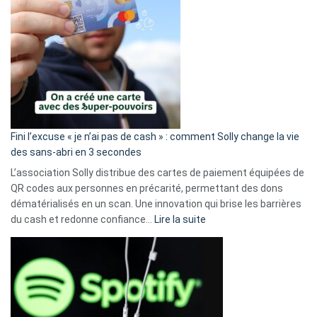
Fini l’excuse « je n’ai pas de cash » : comment Solly change la vie
des sans-abri en 3 secondes
L’association Solly distribue des cartes de paiement équipées de
QR codes aux personnes en précarité, permettant des dons
dématérialisés en un scan. Une innovation qui brise les barrières
:
du cash et redonne confiance…
Lire la suite
Fini
l’excuse
«
je
n’ai
pas