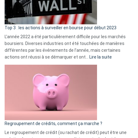
et
gui
d’a
ass
Top 3 : les actions à surveiller en bourse pour début 2023
L’année 2022 a été particulièrement difficile pour les marchés
boursiers. Diverses industries ont été touchées de manières
différentes par les événements de l’année, mais certaines
:
actions ont réussi à se démarquer et ont…
Lire la suite
Top
3
:
les
actions
à
surveiller
en
bourse
Regroupement de crédits, comment ça marche ?
pour
début
Le regroupement de crédit (ou rachat de crédit) peut être une