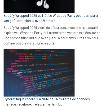
de
cash
»
Spotify Wrapped 2025 est là : Le Wrapped Party pour comparer
:
vos goûts musicaux avec 9 amis !
comment
Spotify Wrapped 2025 vient de débarquer, avec une nouveauté
Solly
explosive : Wrapped Party, qui transforme vos stats d’écoute en
change
une compétition ludique avec jusqu’à neuf amis. Prêt à voir qui
la
:
domine vos playlists…
Lire la suite
vie
Spotify
des
Wrapped
sans-
2025
abri
est
en
là
3
:
secondes
Le
Wrapped
Party
pour
Cyberattaque record : La fuite de 16 milliards de données
comparer
menace Facebook, Telegram et GitHub
vos