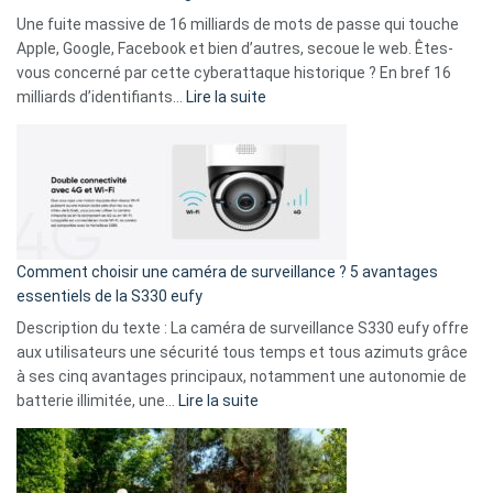
goûts
Une fuite massive de 16 milliards de mots de passe qui touche
musicaux
Apple, Google, Facebook et bien d’autres, secoue le web. Êtes-
avec
vous concerné par cette cyberattaque historique ? En bref 16
9
:
milliards d’identifiants…
Lire la suite
amis
Cyberattaque
!
record
:
La
fuite
de
16
Comment choisir une caméra de surveillance ? 5 avantages
milliards
essentiels de la S330 eufy
de
Description du texte : La caméra de surveillance S330 eufy offre
données
aux utilisateurs une sécurité tous temps et tous azimuts grâce
menace
à ses cinq avantages principaux, notamment une autonomie de
Facebook,
:
batterie illimitée, une…
Lire la suite
Telegram
Comment
et
choisir
GitHub
une