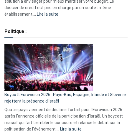
2023
solution à envisager pour mieux maîtriser votre budget. Le
dossier de crédit est pris en charge par un seul et même
:
établissement.…
Lire la suite
Regroupement
de
Politique :
crédits,
comment
ça
marche
?
Boycott Eurovision 2026 : Pays-Bas, Espagne, Irlande et Slovénie
rejettent la présence d’Israël
Quatre pays viennent de déclarer forfait pour l’Eurovision 2026
après l’annonce officielle de la participation d’Israël. Un boycott
massif qui fait trembler le concours et relance le débat sur la
:
politisation de l’événement.…
Lire la suite