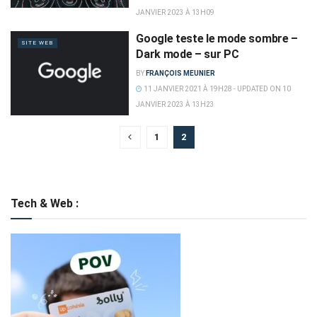
JANVIER 2023 À 13H09
Google teste le mode sombre –
SITE WEB
Dark mode – sur PC
BY
FRANÇOIS MEUNIER
11 JANVIER 2021 À 19H28 - UPDATED ON 10
JANVIER 2023 À 13H23
1
2
Tech & Web :