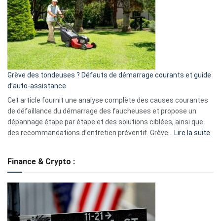
caméra
de
surveillance
?
5
avantages
essentiels
Grève des tondeuses ? Défauts de démarrage courants et guide
de
d’auto-assistance
la
S330
Cet article fournit une analyse complète des causes courantes
eufy
de défaillance du démarrage des faucheuses et propose un
dépannage étape par étape et des solutions ciblées, ainsi que
:
des recommandations d’entretien préventif. Grève…
Lire la suite
Grè
de
Finance & Crypto :
to
?
Déf
de
dé
cou