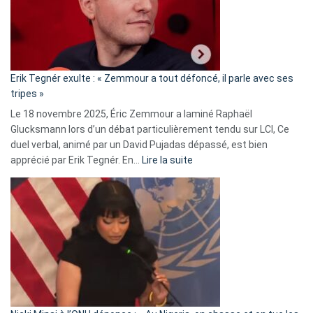
avec
le
RN
:
«
Erik Tegnér exulte : « Zemmour a tout défoncé, il parle avec ses
C’est
tripes »
une
Le 18 novembre 2025, Éric Zemmour a laminé Raphaël
fake
Glucksmann lors d’un débat particulièrement tendu sur LCI, Ce
news
duel verbal, animé par un David Pujadas dépassé, est bien
»
:
apprécié par Erik Tegnér. En…
Lire la suite
Erik
Tegnér
exulte
:
« Zemmour
a
tout
défoncé,
il