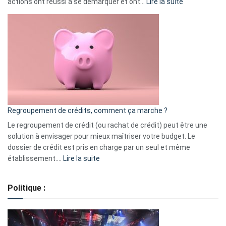
:
actions ont réussi à se démarquer et ont…
Lire la suite
Top
3
:
les
actions
à
surveiller
en
bourse
Regroupement de crédits, comment ça marche ?
pour
début
Le regroupement de crédit (ou rachat de crédit) peut être une
2023
solution à envisager pour mieux maîtriser votre budget. Le
dossier de crédit est pris en charge par un seul et même
:
établissement.…
Lire la suite
Regroupement
de
Politique :
crédits,
comment
ça
marche