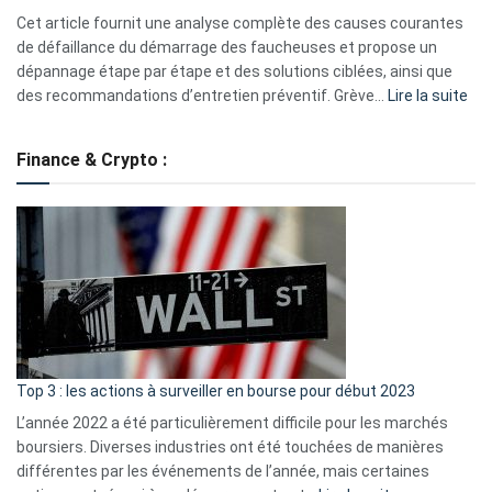
S330
Cet article fournit une analyse complète des causes courantes
eufy
de défaillance du démarrage des faucheuses et propose un
dépannage étape par étape et des solutions ciblées, ainsi que
:
des recommandations d’entretien préventif. Grève…
Lire la suite
Grè
de
Finance & Crypto :
to
?
Déf
de
dé
cou
et
gui
d’a
ass
Top 3 : les actions à surveiller en bourse pour début 2023
L’année 2022 a été particulièrement difficile pour les marchés
boursiers. Diverses industries ont été touchées de manières
différentes par les événements de l’année, mais certaines