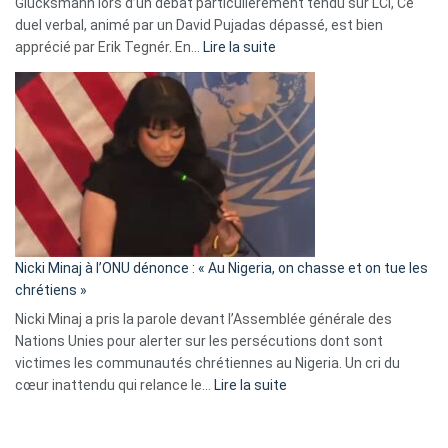
Glucksmann lors d’un débat particulièrement tendu sur LCI, Ce
news
duel verbal, animé par un David Pujadas dépassé, est bien
»
:
apprécié par Erik Tegnér. En…
Lire la suite
Erik
Tegnér
exulte
:
« Zemmour
a
tout
défoncé,
il
parle
Nicki Minaj à l’ONU dénonce : « Au Nigeria, on chasse et on tue les
avec
chrétiens »
ses
Nicki Minaj a pris la parole devant l’Assemblée générale des
tripes »
Nations Unies pour alerter sur les persécutions dont sont
victimes les communautés chrétiennes au Nigeria. Un cri du
:
cœur inattendu qui relance le…
Lire la suite
Nicki
Minaj