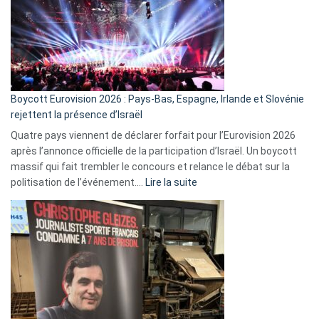
?
Boycott Eurovision 2026 : Pays-Bas, Espagne, Irlande et Slovénie
rejettent la présence d’Israël
Quatre pays viennent de déclarer forfait pour l’Eurovision 2026
après l’annonce officielle de la participation d’Israël. Un boycott
massif qui fait trembler le concours et relance le débat sur la
:
politisation de l’événement.…
Lire la suite
Boycott
Eurovision
2026
:
Pays-
Bas,
Espagne,
Irlande