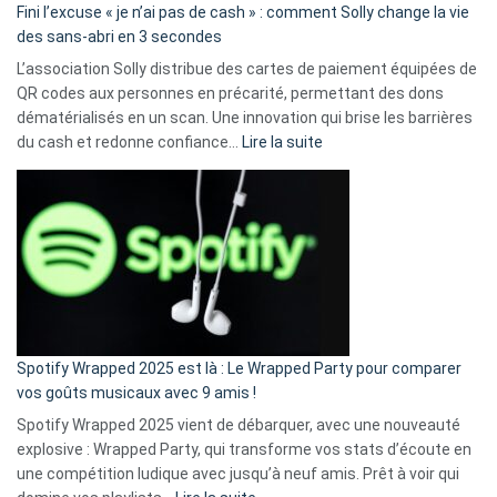
Fini l’excuse « je n’ai pas de cash » : comment Solly change la vie
des sans-abri en 3 secondes
L’association Solly distribue des cartes de paiement équipées de
QR codes aux personnes en précarité, permettant des dons
dématérialisés en un scan. Une innovation qui brise les barrières
:
du cash et redonne confiance…
Lire la suite
Fini
l’excuse
«
je
n’ai
pas
de
cash
»
Spotify Wrapped 2025 est là : Le Wrapped Party pour comparer
:
vos goûts musicaux avec 9 amis !
comment
Spotify Wrapped 2025 vient de débarquer, avec une nouveauté
Solly
explosive : Wrapped Party, qui transforme vos stats d’écoute en
change
une compétition ludique avec jusqu’à neuf amis. Prêt à voir qui
la
: