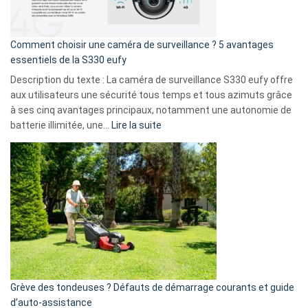
fuite
de
16
Comment choisir une caméra de surveillance ? 5 avantages
milliards
essentiels de la S330 eufy
de
Description du texte : La caméra de surveillance S330 eufy offre
données
aux utilisateurs une sécurité tous temps et tous azimuts grâce
menace
à ses cinq avantages principaux, notamment une autonomie de
Facebook,
:
batterie illimitée, une…
Lire la suite
Telegram
Comment
et
choisir
GitHub
une
caméra
de
surveillance
?
5
avantages
essentiels
Grève des tondeuses ? Défauts de démarrage courants et guide
de
d’auto-assistance
la