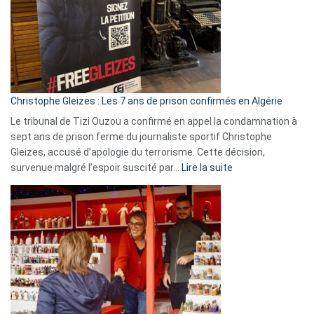
et
Slovénie
rejettent
la
présence
d’Israël
Christophe Gleizes : Les 7 ans de prison confirmés en Algérie
Le tribunal de Tizi Ouzou a confirmé en appel la condamnation à
sept ans de prison ferme du journaliste sportif Christophe
Gleizes, accusé d’apologie du terrorisme. Cette décision,
:
survenue malgré l’espoir suscité par…
Lire la suite
Christophe
Gleizes
:
Les
7
ans
de
prison
confirmés