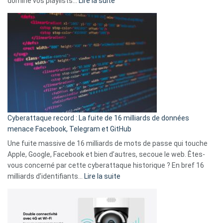
domine vos playlists…
Lire la suite
vie
Spotify
des
Wrapped
sans-
2025
abri
est
en
là
3
:
secondes
Le
Wrapped
Party
pour
Cyberattaque record : La fuite de 16 milliards de données
comparer
menace Facebook, Telegram et GitHub
vos
goûts
Une fuite massive de 16 milliards de mots de passe qui touche
musicaux
Apple, Google, Facebook et bien d’autres, secoue le web. Êtes-
avec
vous concerné par cette cyberattaque historique ? En bref 16
9
:
milliards d’identifiants…
Lire la suite
amis
Cyberattaque
!
record
:
La