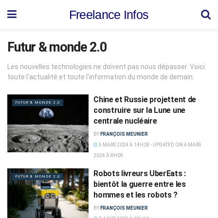
Freelance Infos
Futur & monde 2.0
Les nouvelles technologies ne doivent pas nous dépasser. Voici
toute l'actualité et toute l'information du monde de demain.
Chine et Russie projettent de
FUTUR & MONDE 2.0
construire sur la Lune une
centrale nucléaire
BY
FRANÇOIS MEUNIER
5 MARS 2024 À 14H28 - UPDATED ON 6 MARS
2024 À 8H09
Robots livreurs UberEats :
FUTUR & MONDE 2.0
bientôt la guerre entre les
hommes et les robots ?
BY
FRANÇOIS MEUNIER