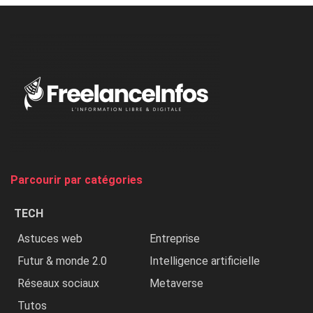
à
l’ONU
dénonce
:
«
Au
Nigeria,
on
chasse
et
on
tue
Parcourir par catégories
les
chrétiens
TECH
»
Astuces web
Entreprise
Futur & monde 2.0
Intelligence artificielle
Réseaux sociaux
Metaverse
Tutos