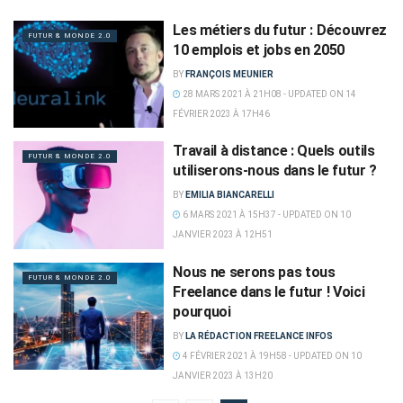
Les métiers du futur : Découvrez
FUTUR & MONDE 2.0
10 emplois et jobs en 2050
BY
FRANÇOIS MEUNIER
28 MARS 2021 À 21H08 - UPDATED ON 14
FÉVRIER 2023 À 17H46
Travail à distance : Quels outils
FUTUR & MONDE 2.0
utiliserons-nous dans le futur ?
BY
EMILIA BIANCARELLI
6 MARS 2021 À 15H37 - UPDATED ON 10
JANVIER 2023 À 12H51
Nous ne serons pas tous
FUTUR & MONDE 2.0
Freelance dans le futur ! Voici
pourquoi
BY
LA RÉDACTION FREELANCE INFOS
4 FÉVRIER 2021 À 19H58 - UPDATED ON 10
JANVIER 2023 À 13H20