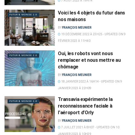
7 AOÛT 2023 À 19H14
Voici les 4 objets du futur dans
FUTUR & MONDE 2.0
nos maisons
BY
FRANÇOIS MEUNIER
19 DÉCEMBRE 2022 À 23H25 - UPDATED ON 9
FÉVRIER 2023 À 11H40
Oui, les robots vont nous
FUTUR & MONDE 2.0
remplacer et nous mettre au
chômage
BY
FRANÇOIS MEUNIER
18 JANVIER 2022 À 16H14 - UPDATED ON 9
JANVIER 2023 À 22H09
Transavia expérimente la
FUTUR & MONDE 2.0
reconnaissance faciale à
l’aéroport d’Orly
BY
FRANÇOIS MEUNIER
7 JUILLET 2021 À 8H07 - UPDATED ON 10
JANVIER 2023 À 10H39