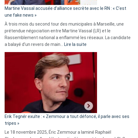
en
Martine Vassal accusée d’alliance secrète avec le RN : « C’est
Algérie
une fake news »
À trois mois du second tour des municipales à Marseille, une
prétendue négociation entre Martine Vassal (LR) et le
Rassemblement national a enflammé les réseaux. La candidate
:
a balayé d’un revers de main…
Lire la suite
Martine
Vassal
accusée
d’alliance
secrète
avec
le
RN
:
«
Erik Tegnér exulte : « Zemmour a tout défoncé, il parle avec ses
C’est
tripes »
une
Le 18 novembre 2025, Éric Zemmour a laminé Raphaël
fake