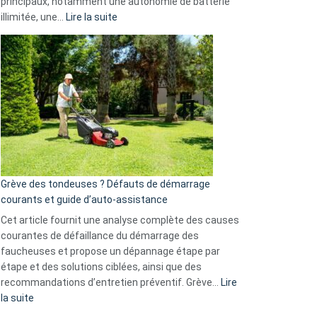
principaux, notamment une autonomie de batterie
Telegram
:
illimitée, une…
Lire la suite
et
Comment
GitHub
choisir
une
caméra
de
surveillance
?
5
avantages
essentiels
Grève des tondeuses ? Défauts de démarrage
de
courants et guide d’auto-assistance
la
S330
Cet article fournit une analyse complète des causes
eufy
courantes de défaillance du démarrage des
faucheuses et propose un dépannage étape par
étape et des solutions ciblées, ainsi que des
recommandations d’entretien préventif. Grève…
Lire
:
la suite
Grève