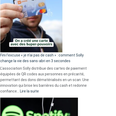
Fini l’excuse « je n’ai pas de cash » : comment Solly
change la vie des sans-abri en 3 secondes
L’association Solly distribue des cartes de paiement
équipées de QR codes aux personnes en précarité,
permettant des dons dématérialisés en un scan. Une
innovation qui brise les barrières du cash et redonne
:
confiance…
Lire la suite
Fini
l’excuse
«
je