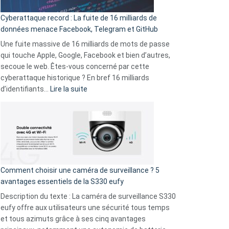
pour
Cyberattaque record : La fuite de 16 milliards de
comparer
données menace Facebook, Telegram et GitHub
vos
goûts
Une fuite massive de 16 milliards de mots de passe
musicaux
qui touche Apple, Google, Facebook et bien d’autres,
avec
secoue le web. Êtes-vous concerné par cette
9
cyberattaque historique ? En bref 16 milliards
amis
:
d’identifiants…
Lire la suite
!
Cyberattaque
record
:
La
fuite
de
16
Comment choisir une caméra de surveillance ? 5
milliards
avantages essentiels de la S330 eufy
de
Description du texte : La caméra de surveillance S330
données
eufy offre aux utilisateurs une sécurité tous temps
menace
et tous azimuts grâce à ses cinq avantages
Facebook,