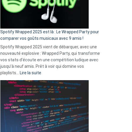
n’ai
pas
de
cash
»
Spotify Wrapped 2025 est là : Le Wrapped Party pour
:
comparer vos goûts musicaux avec 9 amis !
comment
Spotify Wrapped 2025 vient de débarquer, avec une
Solly
nouveauté explosive : Wrapped Party, qui transforme
change
vos stats d’écoute en une compétition ludique avec
la
jusqu’à neuf amis. Prêt à voir qui domine vos
vie
:
playlists…
Lire la suite
des
Spotify
sans-
Wrapped
abri
2025
en
est
3
là
secondes
:
Le
Wrapped
Party