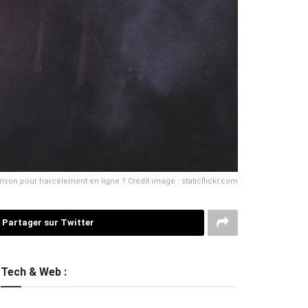
ison pour harcèlement en ligne ? Crédit image : staticflickr.com
Partager sur Twitter
Tech & Web :