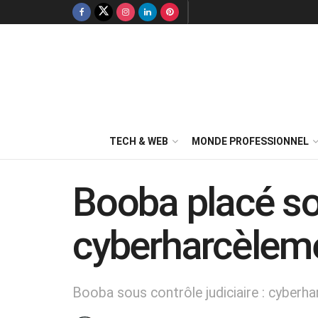
TECH & WEB
MONDE PROFESSIONNEL
Booba placé sou
cyberharcèlemen
Booba sous contrôle judiciaire : cyberha