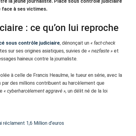
e la jeune journaliste. Placé sous contrôle judiciaire
 face à ses victimes.
iaire : ce qu’on lui reproche
acé sous contrôle judiciaire
, dénonçait un
« fact-check
stes sur ses origines asiatiques, suivies de
« nezfaste »
et
sages haineux contre la journaliste.
ée à celle de Francis Heaulme, le tueur en série, avec la
s par des millions contribuent au harcèlement que
de
« cyberharcèlement aggravé »,
un délit né de la loi
i réclament 1,6 Million d’euros