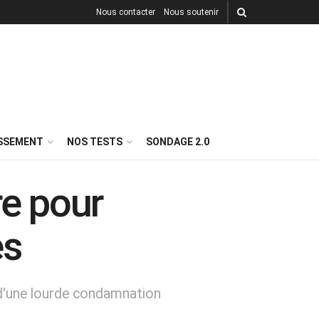
Nous contacter
Nous soutenir
ISSEMENT
NOS TESTS
SONDAGE 2.0
re pour
es
p d'une lourde condamnation