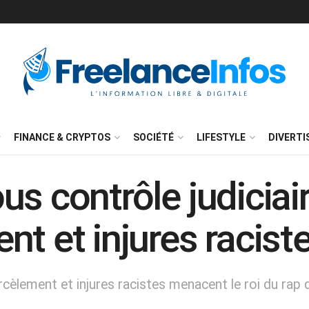
FINANCE & CRYPTOS
SOCIÉTÉ
LIFESTYLE
DIVERT
s contrôle judiciai
t et injures racist
rcèlement et injures racistes menacent le roi du ra