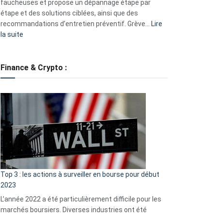
faucheuses et propose un dépannage étape par
étape et des solutions ciblées, ainsi que des
recommandations d’entretien préventif. Grève…
Lire
:
la suite
Grève
des
tondeuses
Finance & Crypto :
?
Défauts
de
démarrage
courants
et
guide
d’auto-
assistance
Top 3 : les actions à surveiller en bourse pour début
2023
L’année 2022 a été particulièrement difficile pour les
marchés boursiers. Diverses industries ont été