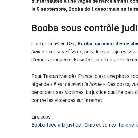
d’internautes à une vague de harcèlement contr
le 9 septembre, Booba doit désormais se taire
Booba sous contrôle judic
Contre Linh-Lan Dao,
Booba, qui vient d’être pl
biaisé »
sur ses affaires, puis dérape : injures raci
d’emojis moqueurs. Résultat : une tempête de mes
Pour Tristan Mendès France, c’est une photo accol
légende
« Il est né avant la honte »
. Ces posts, vu
dénoncent ses victimes. La justice qualifie cela 
contre les violences sur Internet.
Lire aussi :
Booba face à la justice : Gims et son ex-femme lu