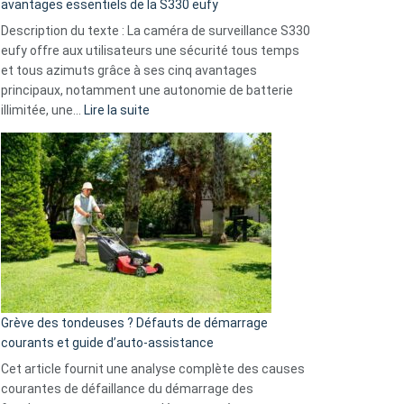
avantages essentiels de la S330 eufy
de
Description du texte : La caméra de surveillance S330
données
eufy offre aux utilisateurs une sécurité tous temps
menace
et tous azimuts grâce à ses cinq avantages
Facebook,
principaux, notamment une autonomie de batterie
Telegram
:
illimitée, une…
Lire la suite
et
Comment
GitHub
choisir
une
caméra
de
surveillance
?
5
avantages
essentiels
Grève des tondeuses ? Défauts de démarrage
de
courants et guide d’auto-assistance
la
S330
Cet article fournit une analyse complète des causes
eufy
courantes de défaillance du démarrage des