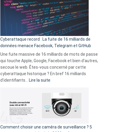
là
secondes
:
Le
Wrapped
Party
pour
Cyberattaque record : La fuite de 16 milliards de
comparer
données menace Facebook, Telegram et GitHub
vos
goûts
Une fuite massive de 16 milliards de mots de passe
musicaux
qui touche Apple, Google, Facebook et bien d’autres,
avec
secoue le web. Êtes-vous concerné par cette
9
cyberattaque historique ? En bref 16 milliards
amis
:
d’identifiants…
Lire la suite
!
Cyberattaque
record
:
La
fuite
de
16
Comment choisir une caméra de surveillance ? 5
milliards