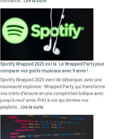
:
confiance…
Lire la suite
Fini
l’excuse
«
je
n’ai
pas
de
cash
»
Spotify Wrapped 2025 est là : Le Wrapped Party pour
:
comparer vos goûts musicaux avec 9 amis !
comment
Spotify Wrapped 2025 vient de débarquer, avec une
Solly
nouveauté explosive : Wrapped Party, qui transforme
change
vos stats d’écoute en une compétition ludique avec
la
jusqu’à neuf amis. Prêt à voir qui domine vos
vie
:
playlists…
Lire la suite
des
Spotify
sans-
Wrapped
abri
2025
en
est
3