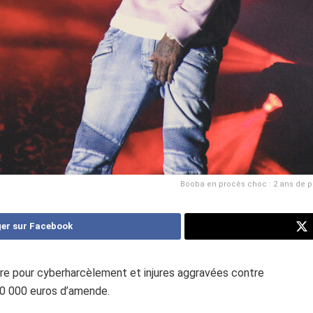
Booba en procès choc : 2 ans de pr
er sur Facebook
ire pour cyberharcèlement et injures aggravées contre
 30 000 euros d’amende.