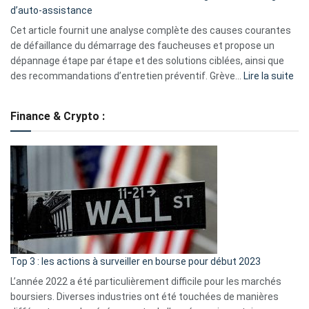
d’auto-assistance
la
S330
Cet article fournit une analyse complète des causes courantes
eufy
de défaillance du démarrage des faucheuses et propose un
dépannage étape par étape et des solutions ciblées, ainsi que
:
des recommandations d’entretien préventif. Grève…
Lire la suite
Grè
de
Finance & Crypto :
to
?
Déf
de
dé
cou
et
gui
d’a
ass
Top 3 : les actions à surveiller en bourse pour début 2023
L’année 2022 a été particulièrement difficile pour les marchés
boursiers. Diverses industries ont été touchées de manières