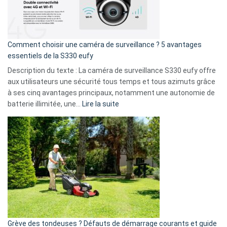
La
fuite
de
16
Comment choisir une caméra de surveillance ? 5 avantages
milliards
essentiels de la S330 eufy
de
Description du texte : La caméra de surveillance S330 eufy offre
données
aux utilisateurs une sécurité tous temps et tous azimuts grâce
menace
à ses cinq avantages principaux, notamment une autonomie de
Facebook,
:
batterie illimitée, une…
Lire la suite
Telegram
Comment
et
choisir
GitHub
une
caméra
de
surveillance
?
5
avantages
essentiels
Grève des tondeuses ? Défauts de démarrage courants et guide
de