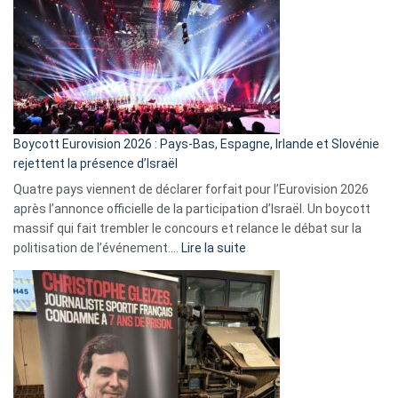
marche
?
Boycott Eurovision 2026 : Pays-Bas, Espagne, Irlande et Slovénie
rejettent la présence d’Israël
Quatre pays viennent de déclarer forfait pour l’Eurovision 2026
après l’annonce officielle de la participation d’Israël. Un boycott
massif qui fait trembler le concours et relance le débat sur la
:
politisation de l’événement.…
Lire la suite
Boycott
Eurovision
2026
:
Pays-
Bas,
Espagne,