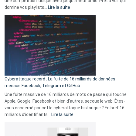
une compétition ludique avec jusqu’à neuf amis. Prêt à voir qui
la
:
domine vos playlists…
Lire la suite
vie
Spotify
des
Wrapped
sans-
2025
abri
est
en
là
3
:
secondes
Le
Wrapped
Party
pour
Cyberattaque record : La fuite de 16 milliards de données
comparer
menace Facebook, Telegram et GitHub
vos
goûts
Une fuite massive de 16 milliards de mots de passe qui touche
musicaux
Apple, Google, Facebook et bien d’autres, secoue le web. Êtes-
avec
vous concerné par cette cyberattaque historique ? En bref 16
9
:
milliards d’identifiants…
Lire la suite
amis
Cyberattaque
!
record
: