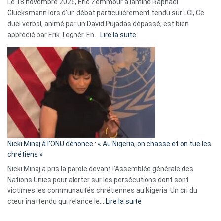
Le 18 novembre 2025, Éric Zemmour a laminé Raphaël
fake
Glucksmann lors d’un débat particulièrement tendu sur LCI, Ce
news
duel verbal, animé par un David Pujadas dépassé, est bien
»
:
apprécié par Erik Tegnér. En…
Lire la suite
Erik
Tegnér
exulte
:
« Zemmour
a
tout
défoncé,
il
parle
Nicki Minaj à l’ONU dénonce : « Au Nigeria, on chasse et on tue les
avec
chrétiens »
ses
Nicki Minaj a pris la parole devant l’Assemblée générale des
tripes »
Nations Unies pour alerter sur les persécutions dont sont
victimes les communautés chrétiennes au Nigeria. Un cri du
:
cœur inattendu qui relance le…
Lire la suite
Nicki