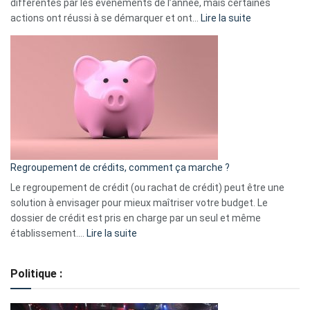
différentes par les événements de l’année, mais certaines
:
actions ont réussi à se démarquer et ont…
Lire la suite
Top
3
:
les
actions
à
surveiller
en
bourse
Regroupement de crédits, comment ça marche ?
pour
début
Le regroupement de crédit (ou rachat de crédit) peut être une
2023
solution à envisager pour mieux maîtriser votre budget. Le
dossier de crédit est pris en charge par un seul et même
:
établissement.…
Lire la suite
Regroupement
de
Politique :
crédits,
comment
ça