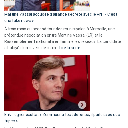
confirmés
en
Martine Vassal accusée d’alliance secrète avec le RN : « C’est
Algérie
une fake news »
À trois mois du second tour des municipales à Marseille, une
prétendue négociation entre Martine Vassal (LR) et le
Rassemblement national a enflammé les réseaux. La candidate
:
a balayé d’un revers de main…
Lire la suite
Martine
Vassal
accusée
d’alliance
secrète
avec
le
RN
:
«
Erik Tegnér exulte : « Zemmour a tout défoncé, il parle avec ses
C’est
tripes »
une