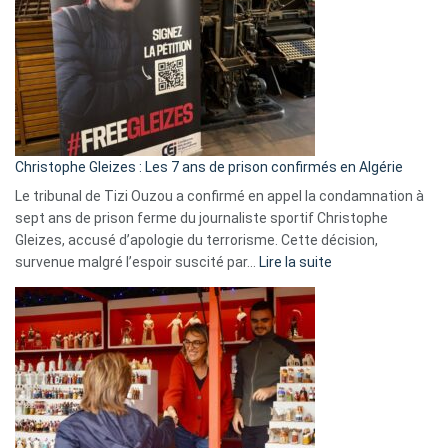
Irlande
et
Slovénie
rejettent
la
présence
d’Israël
Christophe Gleizes : Les 7 ans de prison confirmés en Algérie
Le tribunal de Tizi Ouzou a confirmé en appel la condamnation à
sept ans de prison ferme du journaliste sportif Christophe
Gleizes, accusé d’apologie du terrorisme. Cette décision,
:
survenue malgré l’espoir suscité par…
Lire la suite
Christophe
Gleizes
:
Les
7
ans
de
prison