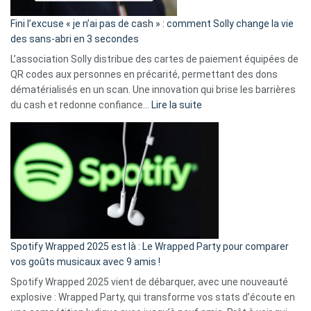
Fini l’excuse « je n’ai pas de cash » : comment Solly change la vie
des sans-abri en 3 secondes
L’association Solly distribue des cartes de paiement équipées de
QR codes aux personnes en précarité, permettant des dons
dématérialisés en un scan. Une innovation qui brise les barrières
:
du cash et redonne confiance…
Lire la suite
Fini
l’excuse
«
je
n’ai
pas
de
cash
»
Spotify Wrapped 2025 est là : Le Wrapped Party pour comparer
:
vos goûts musicaux avec 9 amis !
comment
Spotify Wrapped 2025 vient de débarquer, avec une nouveauté
Solly
explosive : Wrapped Party, qui transforme vos stats d’écoute en
change