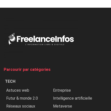
Minaj
à
l’ONU
dénonce
:
«
Au
Nigeria,
on
chasse
et
on
tue
Parcourir par catégories
les
chrétiens
TECH
»
Astuces web
Entreprise
Futur & monde 2.0
Intelligence artificielle
Réseaux sociaux
Metaverse