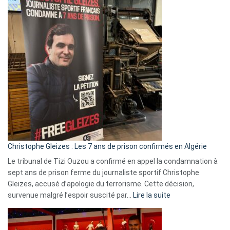
2026
:
Pays-
Bas,
Espagne,
Irlande
et
Slovénie
rejettent
la
présence
d’Israël
Christophe Gleizes : Les 7 ans de prison confirmés en Algérie
Le tribunal de Tizi Ouzou a confirmé en appel la condamnation à
sept ans de prison ferme du journaliste sportif Christophe
Gleizes, accusé d’apologie du terrorisme. Cette décision,
:
survenue malgré l’espoir suscité par…
Lire la suite
Christophe
Gleizes
: