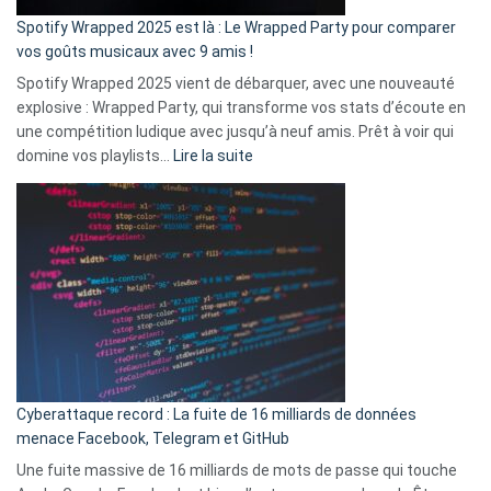
»
Spotify Wrapped 2025 est là : Le Wrapped Party pour comparer
:
vos goûts musicaux avec 9 amis !
comment
Spotify Wrapped 2025 vient de débarquer, avec une nouveauté
Solly
explosive : Wrapped Party, qui transforme vos stats d’écoute en
change
une compétition ludique avec jusqu’à neuf amis. Prêt à voir qui
la
:
domine vos playlists…
Lire la suite
vie
Spotify
des
Wrapped
sans-
2025
abri
est
en
là
3
:
secondes
Le
Wrapped
Party
pour
Cyberattaque record : La fuite de 16 milliards de données
comparer
menace Facebook, Telegram et GitHub
vos
goûts
Une fuite massive de 16 milliards de mots de passe qui touche