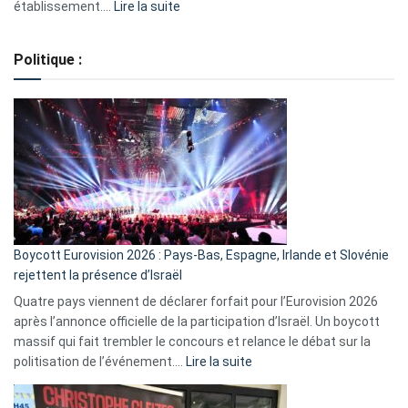
:
établissement.…
Lire la suite
Regroupement
de
Politique :
crédits,
comment
ça
marche
?
Boycott Eurovision 2026 : Pays-Bas, Espagne, Irlande et Slovénie
rejettent la présence d’Israël
Quatre pays viennent de déclarer forfait pour l’Eurovision 2026
après l’annonce officielle de la participation d’Israël. Un boycott
massif qui fait trembler le concours et relance le débat sur la
:
politisation de l’événement.…
Lire la suite
Boycott
Eurovision