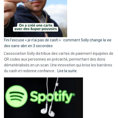
Fini l’excuse « je n’ai pas de cash » : comment Solly change la vie
des sans-abri en 3 secondes
L’association Solly distribue des cartes de paiement équipées de
QR codes aux personnes en précarité, permettant des dons
dématérialisés en un scan. Une innovation qui brise les barrières
:
du cash et redonne confiance…
Lire la suite
Fini
l’excuse
«
je
n’ai
pas
de
cash