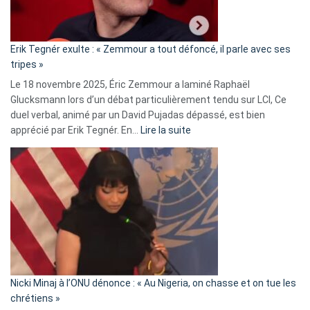
RN
:
«
Erik Tegnér exulte : « Zemmour a tout défoncé, il parle avec ses
C’est
tripes »
une
Le 18 novembre 2025, Éric Zemmour a laminé Raphaël
fake
Glucksmann lors d’un débat particulièrement tendu sur LCI, Ce
news
duel verbal, animé par un David Pujadas dépassé, est bien
»
:
apprécié par Erik Tegnér. En…
Lire la suite
Erik
Tegnér
exulte
:
« Zemmour
a
tout
défoncé,
il
parle
Nicki Minaj à l’ONU dénonce : « Au Nigeria, on chasse et on tue les
avec
chrétiens »