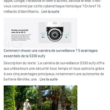
musicaux
Apple, Google, Facebook et bien d’autres, secoue le web. Êtes-
avec
vous concerné par cette cyberattaque historique ? En bref 16
9
:
milliards d’identifiants…
Lire la suite
amis
Cyberattaque
!
record
:
La
fuite
de
16
Comment choisir une caméra de surveillance ? 5 avantages
milliards
essentiels de la S330 eufy
de
Description du texte : La caméra de surveillance S330 eufy offre
données
aux utilisateurs une sécurité tous temps et tous azimuts grâce
menace
à ses cinq avantages principaux, notamment une autonomie de
Facebook,
:
batterie illimitée, une…
Lire la suite
Telegram
Comment
et
choisir
GitHub
une
caméra
de