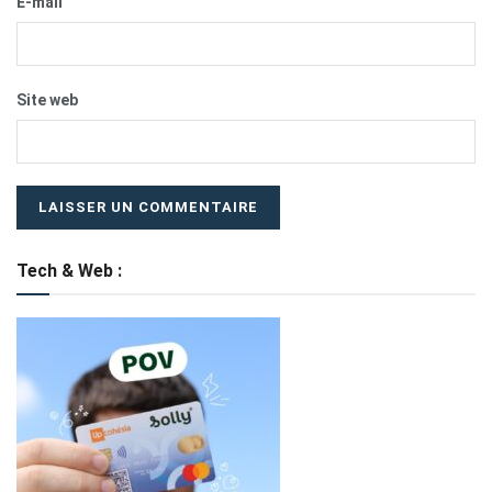
E-mail
Site web
Tech & Web :