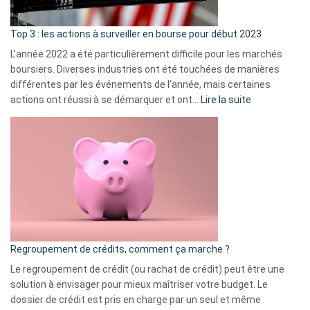
d’a
ass
Top 3 : les actions à surveiller en bourse pour début 2023
L’année 2022 a été particulièrement difficile pour les marchés
boursiers. Diverses industries ont été touchées de manières
différentes par les événements de l’année, mais certaines
:
actions ont réussi à se démarquer et ont…
Lire la suite
Top
3
:
les
actions
à
surveiller
en
bourse
Regroupement de crédits, comment ça marche ?
pour
début
Le regroupement de crédit (ou rachat de crédit) peut être une
2023
solution à envisager pour mieux maîtriser votre budget. Le
dossier de crédit est pris en charge par un seul et même