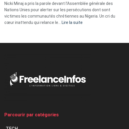
ses
Nicki Minaj a pris la parole devant l’Assemblée générale des
tripes »
Nations Unies pour alerter sur les persécutions dont sont
victimes les communautés chrétiennes au Nigeria. Un cri du
:
cœur inattendu qui relance le…
Lire la suite
Nicki
Minaj
à
l’ONU
dénonce
:
«
Au
Nigeria,
on
chasse
et
on
tue
Parcourir par catégories
les
chrétiens
TECH