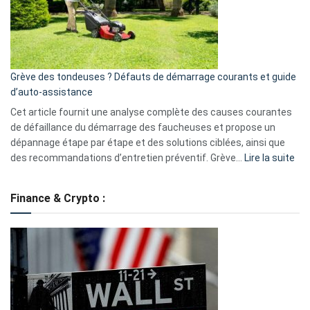
surveillance
?
5
avantages
essentiels
Grève des tondeuses ? Défauts de démarrage courants et guide
de
d’auto-assistance
la
S330
Cet article fournit une analyse complète des causes courantes
eufy
de défaillance du démarrage des faucheuses et propose un
dépannage étape par étape et des solutions ciblées, ainsi que
:
des recommandations d’entretien préventif. Grève…
Lire la suite
Grè
de
Finance & Crypto :
to
?
Déf
de
dé
cou
et
gui