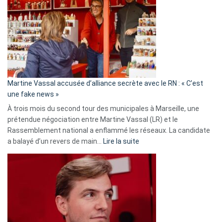
Les
7
ans
de
prison
confirmés
en
Martine Vassal accusée d’alliance secrète avec le RN : « C’est
Algérie
une fake news »
À trois mois du second tour des municipales à Marseille, une
prétendue négociation entre Martine Vassal (LR) et le
Rassemblement national a enflammé les réseaux. La candidate
:
a balayé d’un revers de main…
Lire la suite
Martine
Vassal
accusée
d’alliance
secrète
avec
le