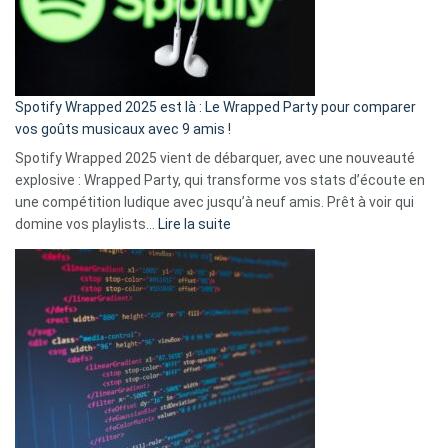
n’ai
pas
de
cash
»
Spotify Wrapped 2025 est là : Le Wrapped Party pour comparer
:
vos goûts musicaux avec 9 amis !
comment
Spotify Wrapped 2025 vient de débarquer, avec une nouveauté
Solly
explosive : Wrapped Party, qui transforme vos stats d’écoute en
change
une compétition ludique avec jusqu’à neuf amis. Prêt à voir qui
la
:
domine vos playlists…
Lire la suite
vie
Spotify
des
Wrapped
sans-
2025
abri
est
en
là
3
:
secondes
Le
Wrapped
Party
pour