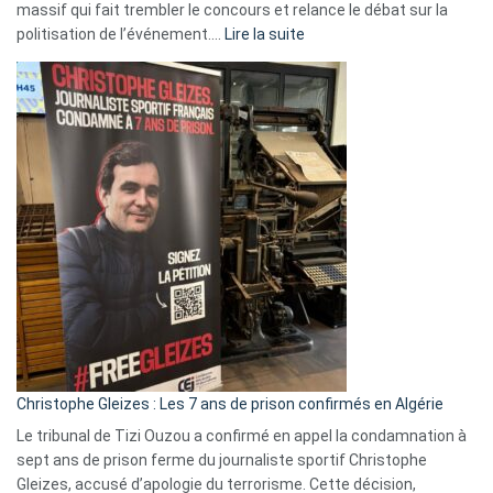
massif qui fait trembler le concours et relance le débat sur la
:
politisation de l’événement.…
Lire la suite
Boycott
Eurovision
2026
:
Pays-
Bas,
Espagne,
Irlande
et
Slovénie
rejettent
la
présence
d’Israël
Christophe Gleizes : Les 7 ans de prison confirmés en Algérie
Le tribunal de Tizi Ouzou a confirmé en appel la condamnation à
sept ans de prison ferme du journaliste sportif Christophe
Gleizes, accusé d’apologie du terrorisme. Cette décision,