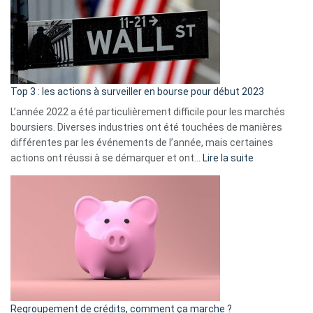
dé
cou
et
gui
d’a
ass
Top 3 : les actions à surveiller en bourse pour début 2023
L’année 2022 a été particulièrement difficile pour les marchés
boursiers. Diverses industries ont été touchées de manières
différentes par les événements de l’année, mais certaines
:
actions ont réussi à se démarquer et ont…
Lire la suite
Top
3
:
les
actions
à
surveiller
en
bourse
Regroupement de crédits, comment ça marche ?
pour