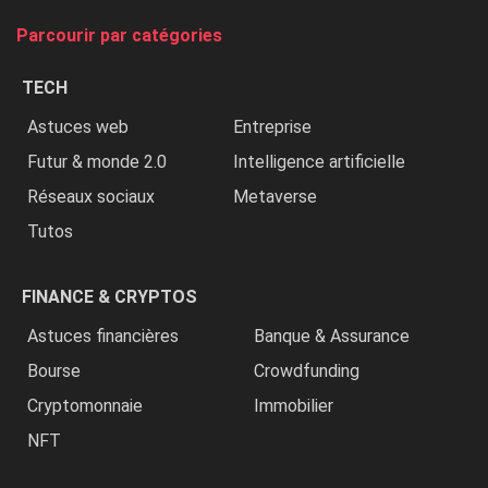
tue
Parcourir par catégories
les
chrétiens
TECH
»
Astuces web
Entreprise
Futur & monde 2.0
Intelligence artificielle
Réseaux sociaux
Metaverse
Tutos
FINANCE & CRYPTOS
Astuces financières
Banque & Assurance
Bourse
Crowdfunding
Cryptomonnaie
Immobilier
NFT