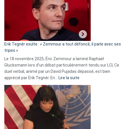
d’alliance
secrète
avec
le
RN
:
«
Erik Tegnér exulte : « Zemmour a tout défoncé, il parle avec ses
C’est
tripes »
une
Le 18 novembre 2025, Éric Zemmour a laminé Raphaël
fake
Glucksmann lors d’un débat particulièrement tendu sur LCI, Ce
news
duel verbal, animé par un David Pujadas dépassé, est bien
»
:
apprécié par Erik Tegnér. En…
Lire la suite
Erik
Tegnér
exulte
:
« Zemmour
a
tout
défoncé,