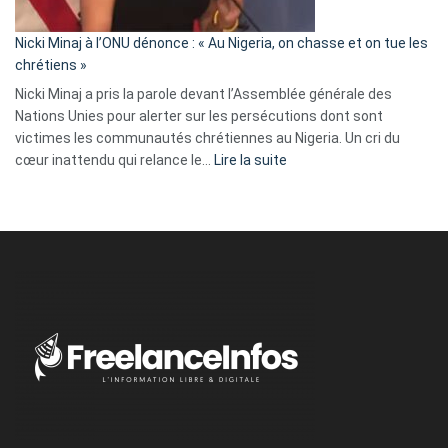
il
parle
Nicki Minaj à l’ONU dénonce : « Au Nigeria, on chasse et on tue les
avec
chrétiens »
ses
Nicki Minaj a pris la parole devant l’Assemblée générale des
tripes »
Nations Unies pour alerter sur les persécutions dont sont
victimes les communautés chrétiennes au Nigeria. Un cri du
:
cœur inattendu qui relance le…
Lire la suite
Nicki
Minaj
à
l’ONU
dénonce
:
«
Au
Nigeria,
on
chasse
et
on