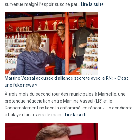
:
survenue malgré l’espoir suscité par…
Lire la suite
Christophe
Gleizes
:
Les
7
ans
de
prison
confirmés
en
Martine Vassal accusée d’alliance secrète avec le RN : « C’est
Algérie
une fake news »
À trois mois du second tour des municipales à Marseille, une
prétendue négociation entre Martine Vassal (LR) et le
Rassemblement national a enflammé les réseaux. La candidate
:
a balayé d’un revers de main…
Lire la suite
Martine
Vassal
accusée