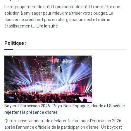
début
Le regroupement de crédit (ou rachat de crédit) peut être une
2023
solution à envisager pour mieux maîtriser votre budget. Le
dossier de crédit est pris en charge par un seul et même
:
établissement.…
Lire la suite
Regroupement
de
Politique :
crédits,
comment
ça
marche
?
Boycott Eurovision 2026 : Pays-Bas, Espagne, Irlande et Slovénie
rejettent la présence d’Israël
Quatre pays viennent de déclarer forfait pour l’Eurovision 2026
après l’annonce officielle de la participation d’Israël. Un boycott