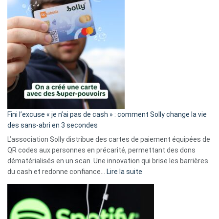
Fini l’excuse « je n’ai pas de cash » : comment Solly change la vie
des sans-abri en 3 secondes
L’association Solly distribue des cartes de paiement équipées de
QR codes aux personnes en précarité, permettant des dons
dématérialisés en un scan. Une innovation qui brise les barrières
:
du cash et redonne confiance…
Lire la suite
Fini
l’excuse
«
je