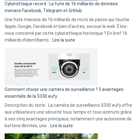
Cyberattaque record : La fuite de 16 milliards de données
comparer
menace Facebook, Telegram et GitHub
vos
goûts
Une fuite massive de 16 milliards de mots de passe qui touche
musicaux
Apple, Google, Facebook et bien d’autres, secoue le web. Êtes-
avec
vous concerné par cette cyberattaque historique ? En bref 16
9
:
milliards d’identifiants…
Lire la suite
amis
Cyberattaque
!
record
:
La
fuite
de
16
Comment choisir une caméra de surveillance ? 5 avantages
milliards
essentiels de la S330 eufy
de
Description du texte : La caméra de surveillance S330 eufy offre
données
aux utilisateurs une sécurité tous temps et tous azimuts grâce
menace
à ses cinq avantages principaux, notamment une autonomie de
Facebook,
:
batterie illimitée, une…
Lire la suite
Telegram
Comment
et
choisir