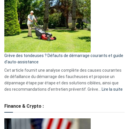
GitHub
une
caméra
de
surveillance
?
5
avantages
essentiels
Grève des tondeuses ? Défauts de démarrage courants et guide
de
d’auto-assistance
la
S330
Cet article fournit une analyse complète des causes courantes
eufy
de défaillance du démarrage des faucheuses et propose un
dépannage étape par étape et des solutions ciblées, ainsi que
:
des recommandations d’entretien préventif. Grève…
Lire la suite
Grè
de
Finance & Crypto :
to
?
Déf
de