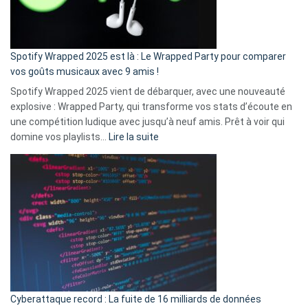
pas
de
cash
»
Spotify Wrapped 2025 est là : Le Wrapped Party pour comparer
:
vos goûts musicaux avec 9 amis !
comment
Spotify Wrapped 2025 vient de débarquer, avec une nouveauté
Solly
explosive : Wrapped Party, qui transforme vos stats d’écoute en
change
une compétition ludique avec jusqu’à neuf amis. Prêt à voir qui
la
:
domine vos playlists…
Lire la suite
vie
Spotify
des
Wrapped
sans-
2025
abri
est
en
là
3
:
secondes
Le
Wrapped
Party
pour
Cyberattaque record : La fuite de 16 milliards de données
comparer