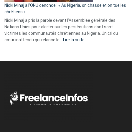
parle
Nicki Minaj à l’ONU dénonce : « Au Nigeria, on chasse et on tue les
avec
chrétiens »
ses
Nicki Minaj a pris la parole devant l’Assemblée générale des
tripes »
Nations Unies pour alerter sur les persécutions dont sont
victimes les communautés chrétiennes au Nigeria. Un cri du
:
cœur inattendu qui relance le…
Lire la suite
Nicki
Minaj
à
l’ONU
dénonce
:
«
Au
Nigeria,
on
chasse
et
on
tue