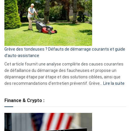
caméra
de
surveillance
?
5
avantages
essentiels
Grève des tondeuses ? Défauts de démarrage courants et guide
de
d’auto-assistance
la
S330
Cet article fournit une analyse complète des causes courantes
eufy
de défaillance du démarrage des faucheuses et propose un
dépannage étape par étape et des solutions ciblées, ainsi que
:
des recommandations d’entretien préventif. Grève…
Lire la suite
Grè
de
Finance & Crypto :
to
?
Déf
de
dé