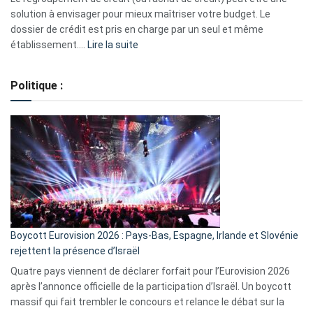
2023
solution à envisager pour mieux maîtriser votre budget. Le
dossier de crédit est pris en charge par un seul et même
:
établissement.…
Lire la suite
Regroupement
de
Politique :
crédits,
comment
ça
marche
?
Boycott Eurovision 2026 : Pays-Bas, Espagne, Irlande et Slovénie
rejettent la présence d’Israël
Quatre pays viennent de déclarer forfait pour l’Eurovision 2026
après l’annonce officielle de la participation d’Israël. Un boycott
massif qui fait trembler le concours et relance le débat sur la