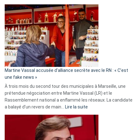
Christophe
Gleizes
:
Les
7
ans
de
prison
confirmés
en
Martine Vassal accusée d’alliance secrète avec le RN : « C’est
Algérie
une fake news »
À trois mois du second tour des municipales à Marseille, une
prétendue négociation entre Martine Vassal (LR) et le
Rassemblement national a enflammé les réseaux. La candidate
:
a balayé d’un revers de main…
Lire la suite
Martine
Vassal
accusée
d’alliance