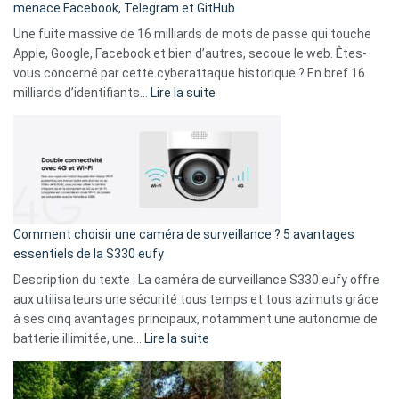
menace Facebook, Telegram et GitHub
vos
goûts
Une fuite massive de 16 milliards de mots de passe qui touche
musicaux
Apple, Google, Facebook et bien d’autres, secoue le web. Êtes-
avec
vous concerné par cette cyberattaque historique ? En bref 16
9
:
milliards d’identifiants…
Lire la suite
amis
Cyberattaque
!
record
:
La
fuite
de
16
Comment choisir une caméra de surveillance ? 5 avantages
milliards
essentiels de la S330 eufy
de
Description du texte : La caméra de surveillance S330 eufy offre
données
aux utilisateurs une sécurité tous temps et tous azimuts grâce
menace
à ses cinq avantages principaux, notamment une autonomie de
Facebook,
:
batterie illimitée, une…
Lire la suite
Telegram
Comment
et
choisir
GitHub
une