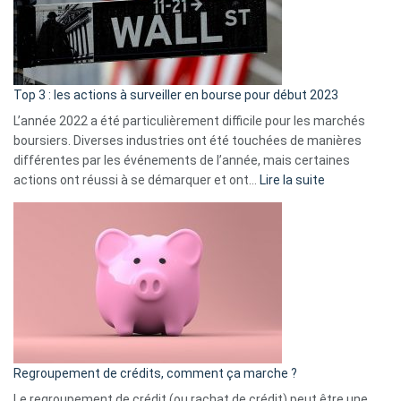
cou
et
gui
d’a
ass
Top 3 : les actions à surveiller en bourse pour début 2023
L’année 2022 a été particulièrement difficile pour les marchés
boursiers. Diverses industries ont été touchées de manières
différentes par les événements de l’année, mais certaines
:
actions ont réussi à se démarquer et ont…
Lire la suite
Top
3
:
les
actions
à
surveiller
en
bourse
Regroupement de crédits, comment ça marche ?
pour
début
Le regroupement de crédit (ou rachat de crédit) peut être une