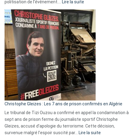
:
politisation de l’événement.…
Lire la suite
Boycott
Eurovision
2026
:
Pays-
Bas,
Espagne,
Irlande
et
Slovénie
rejettent
la
présence
d’Israël
Christophe Gleizes : Les 7 ans de prison confirmés en Algérie
Le tribunal de Tizi Ouzou a confirmé en appel la condamnation à
sept ans de prison ferme du journaliste sportif Christophe
Gleizes, accusé d’apologie du terrorisme. Cette décision,
:
survenue malgré l’espoir suscité par…
Lire la suite