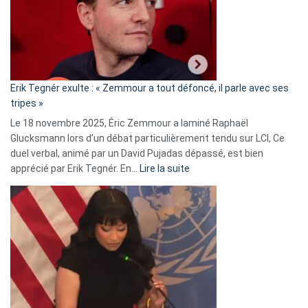
secrète
avec
le
RN
:
«
Erik Tegnér exulte : « Zemmour a tout défoncé, il parle avec ses
C’est
tripes »
une
Le 18 novembre 2025, Éric Zemmour a laminé Raphaël
fake
Glucksmann lors d’un débat particulièrement tendu sur LCI, Ce
news
duel verbal, animé par un David Pujadas dépassé, est bien
»
:
apprécié par Erik Tegnér. En…
Lire la suite
Erik
Tegnér
exulte
:
« Zemmour
a
tout
défoncé,
il