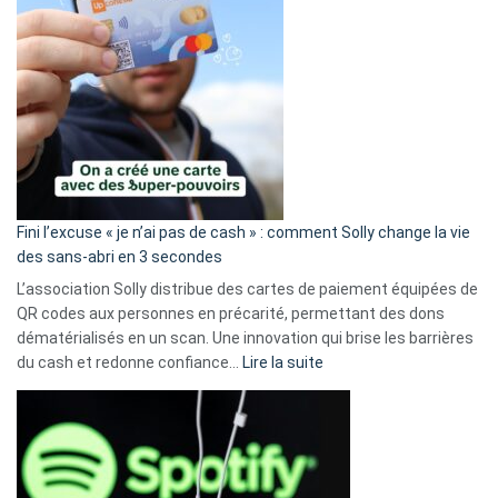
Fini l’excuse « je n’ai pas de cash » : comment Solly change la vie
des sans-abri en 3 secondes
L’association Solly distribue des cartes de paiement équipées de
QR codes aux personnes en précarité, permettant des dons
dématérialisés en un scan. Une innovation qui brise les barrières
:
du cash et redonne confiance…
Lire la suite
Fini
l’excuse
«
je
n’ai