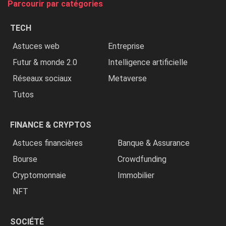
Parcourir par catégories
les
chrétiens
TECH
»
Astuces web
Entreprise
Futur & monde 2.0
Intelligence artificielle
Réseaux sociaux
Metaverse
Tutos
FINANCE & CRYPTOS
Astuces financières
Banque & Assurance
Bourse
Crowdfunding
Cryptomonnaie
Immobilier
NFT
SOCIÉTÉ