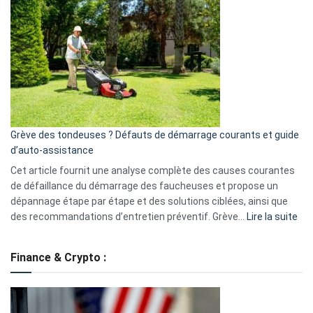
GitHub
une
caméra
de
surveillance
?
5
avantages
essentiels
Grève des tondeuses ? Défauts de démarrage courants et guide
de
d’auto-assistance
la
S330
Cet article fournit une analyse complète des causes courantes
eufy
de défaillance du démarrage des faucheuses et propose un
dépannage étape par étape et des solutions ciblées, ainsi que
:
des recommandations d’entretien préventif. Grève…
Lire la suite
Grè
de
Finance & Crypto :
to
?
Déf
de