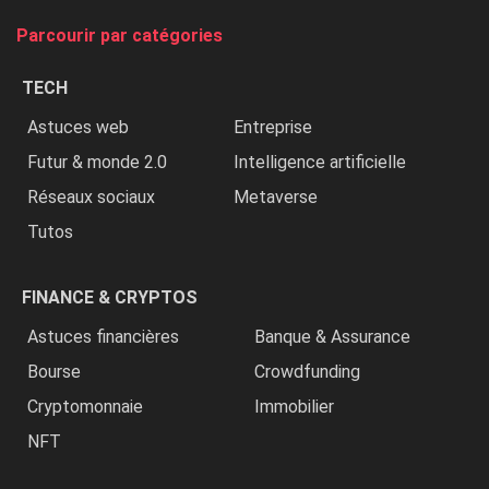
tue
Parcourir par catégories
les
chrétiens
TECH
»
Astuces web
Entreprise
Futur & monde 2.0
Intelligence artificielle
Réseaux sociaux
Metaverse
Tutos
FINANCE & CRYPTOS
Astuces financières
Banque & Assurance
Bourse
Crowdfunding
Cryptomonnaie
Immobilier
NFT