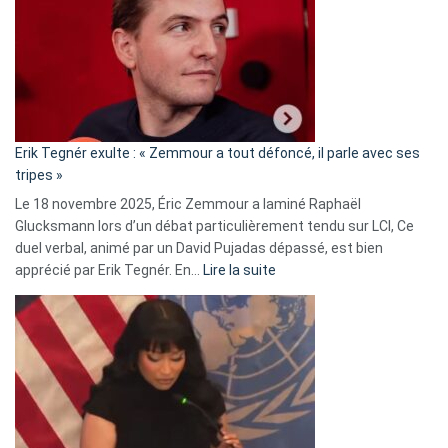
d’alliance
secrète
avec
le
RN
:
«
Erik Tegnér exulte : « Zemmour a tout défoncé, il parle avec ses
C’est
tripes »
une
Le 18 novembre 2025, Éric Zemmour a laminé Raphaël
fake
Glucksmann lors d’un débat particulièrement tendu sur LCI, Ce
news
duel verbal, animé par un David Pujadas dépassé, est bien
»
:
apprécié par Erik Tegnér. En…
Lire la suite
Erik
Tegnér
exulte
:
« Zemmour
a
tout
défoncé,