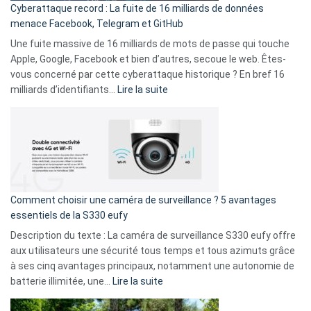
Cyberattaque record : La fuite de 16 milliards de données
comparer
menace Facebook, Telegram et GitHub
vos
goûts
Une fuite massive de 16 milliards de mots de passe qui touche
musicaux
Apple, Google, Facebook et bien d’autres, secoue le web. Êtes-
avec
vous concerné par cette cyberattaque historique ? En bref 16
9
:
milliards d’identifiants…
Lire la suite
amis
Cyberattaque
!
record
:
La
fuite
de
16
Comment choisir une caméra de surveillance ? 5 avantages
milliards
essentiels de la S330 eufy
de
Description du texte : La caméra de surveillance S330 eufy offre
données
aux utilisateurs une sécurité tous temps et tous azimuts grâce
menace
à ses cinq avantages principaux, notamment une autonomie de
Facebook,
:
batterie illimitée, une…
Lire la suite
Telegram
Comment
et
choisir