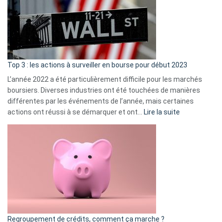
dé
cou
et
gui
d’a
ass
Top 3 : les actions à surveiller en bourse pour début 2023
L’année 2022 a été particulièrement difficile pour les marchés
boursiers. Diverses industries ont été touchées de manières
différentes par les événements de l’année, mais certaines
:
actions ont réussi à se démarquer et ont…
Lire la suite
Top
3
:
les
actions
à
surveiller
en
bourse
Regroupement de crédits, comment ça marche ?
pour