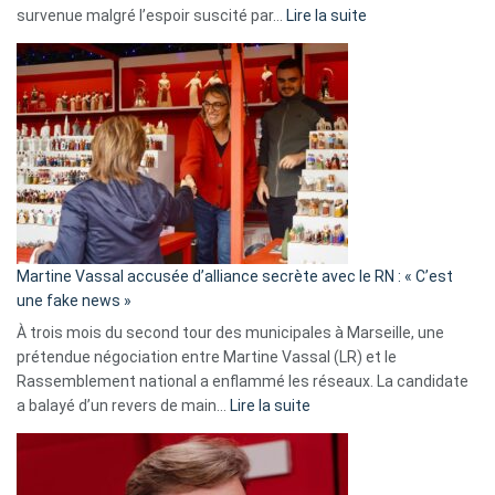
:
survenue malgré l’espoir suscité par…
Lire la suite
Christophe
Gleizes
:
Les
7
ans
de
prison
confirmés
en
Martine Vassal accusée d’alliance secrète avec le RN : « C’est
Algérie
une fake news »
À trois mois du second tour des municipales à Marseille, une
prétendue négociation entre Martine Vassal (LR) et le
Rassemblement national a enflammé les réseaux. La candidate
:
a balayé d’un revers de main…
Lire la suite
Martine
Vassal
accusée