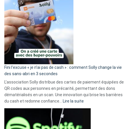
Fini l’excuse « je n’ai pas de cash » : comment Solly change la vie
des sans-abri en 3 secondes
L’association Solly distribue des cartes de paiement équipées de
QR codes aux personnes en précarité, permettant des dons
dématérialisés en un scan. Une innovation qui brise les barrières
:
du cash et redonne confiance…
Lire la suite
Fini
l’excuse
«
je