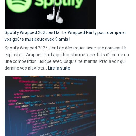
n’ai
pas
de
cash
»
Spotify Wrapped 2025 est là : Le Wrapped Party pour comparer
:
vos goûts musicaux avec 9 amis !
comment
Spotify Wrapped 2025 vient de débarquer, avec une nouveauté
Solly
explosive : Wrapped Party, qui transforme vos stats d’écoute en
change
une compétition ludique avec jusqu’à neuf amis. Prêt à voir qui
la
:
domine vos playlists…
Lire la suite
vie
Spotify
des
Wrapped
sans-
2025
abri
est
en
là
3
:
secondes
Le
Wrapped
Party
pour