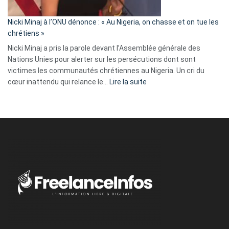
il
parle
Nicki Minaj à l’ONU dénonce : « Au Nigeria, on chasse et on tue les
avec
chrétiens »
ses
Nicki Minaj a pris la parole devant l’Assemblée générale des
tripes »
Nations Unies pour alerter sur les persécutions dont sont
victimes les communautés chrétiennes au Nigeria. Un cri du
:
cœur inattendu qui relance le…
Lire la suite
Nicki
Minaj
à
l’ONU
dénonce
:
«
Au
Nigeria,
on
chasse
et
on