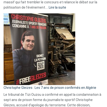
massif qui fait trembler le concours et relance le débat sur la
:
politisation de l’événement.…
Lire la suite
Boycott
Eurovision
2026
:
Pays-
Bas,
Espagne,
Irlande
et
Slovénie
rejettent
la
présence
d’Israël
Christophe Gleizes : Les 7 ans de prison confirmés en Algérie
Le tribunal de Tizi Ouzou a confirmé en appel la condamnation à
sept ans de prison ferme du journaliste sportif Christophe
Gleizes, accusé d’apologie du terrorisme. Cette décision,