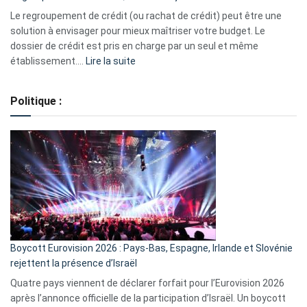
début
Le regroupement de crédit (ou rachat de crédit) peut être une
2023
solution à envisager pour mieux maîtriser votre budget. Le
dossier de crédit est pris en charge par un seul et même
:
établissement.…
Lire la suite
Regroupement
de
Politique :
crédits,
comment
ça
marche
?
Boycott Eurovision 2026 : Pays-Bas, Espagne, Irlande et Slovénie
rejettent la présence d’Israël
Quatre pays viennent de déclarer forfait pour l’Eurovision 2026
après l’annonce officielle de la participation d’Israël. Un boycott