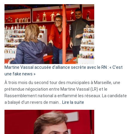
Christophe
Gleizes
:
Les
7
ans
de
prison
confirmés
en
Martine Vassal accusée d’alliance secrète avec le RN : « C’est
Algérie
une fake news »
À trois mois du second tour des municipales à Marseille, une
prétendue négociation entre Martine Vassal (LR) et le
Rassemblement national a enflammé les réseaux. La candidate
:
a balayé d’un revers de main…
Lire la suite
Martine
Vassal
accusée
d’alliance