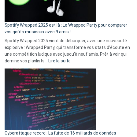
pas
de
cash
»
Spotify Wrapped 2025 est là : Le Wrapped Party pour comparer
:
vos goûts musicaux avec 9 amis !
comment
Spotify Wrapped 2025 vient de débarquer, avec une nouveauté
Solly
explosive : Wrapped Party, qui transforme vos stats d’écoute en
change
une compétition ludique avec jusqu’à neuf amis. Prêt à voir qui
la
:
domine vos playlists…
Lire la suite
vie
Spotify
des
Wrapped
sans-
2025
abri
est
en
là
3
:
secondes
Le
Wrapped
Party
pour
Cyberattaque record : La fuite de 16 milliards de données
comparer