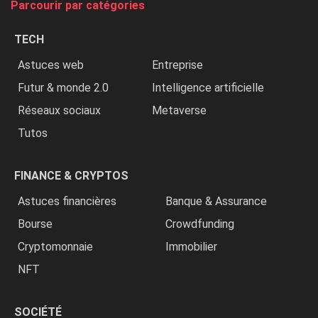
Parcourir par catégories
les
chrétiens
TECH
»
Astuces web
Entreprise
Futur & monde 2.0
Intelligence artificielle
Réseaux sociaux
Metaverse
Tutos
FINANCE & CRYPTOS
Astuces financières
Banque & Assurance
Bourse
Crowdfunding
Cryptomonnaie
Immobilier
NFT
SOCIÉTÉ