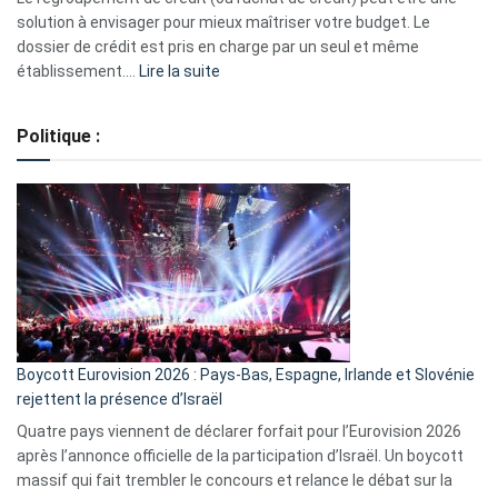
2023
solution à envisager pour mieux maîtriser votre budget. Le
dossier de crédit est pris en charge par un seul et même
:
établissement.…
Lire la suite
Regroupement
de
Politique :
crédits,
comment
ça
marche
?
Boycott Eurovision 2026 : Pays-Bas, Espagne, Irlande et Slovénie
rejettent la présence d’Israël
Quatre pays viennent de déclarer forfait pour l’Eurovision 2026
après l’annonce officielle de la participation d’Israël. Un boycott
massif qui fait trembler le concours et relance le débat sur la