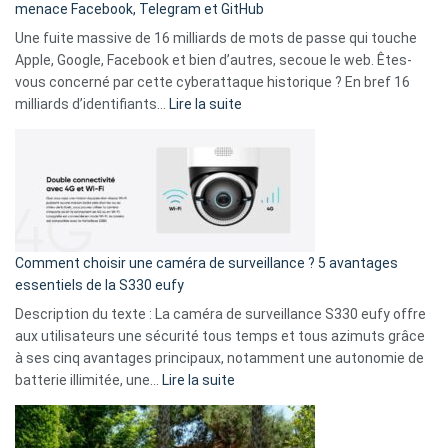
menace Facebook, Telegram et GitHub
vos
goûts
Une fuite massive de 16 milliards de mots de passe qui touche
musicaux
Apple, Google, Facebook et bien d’autres, secoue le web. Êtes-
avec
vous concerné par cette cyberattaque historique ? En bref 16
9
:
milliards d’identifiants…
Lire la suite
amis
Cyberattaque
!
record
:
La
fuite
de
16
Comment choisir une caméra de surveillance ? 5 avantages
milliards
essentiels de la S330 eufy
de
Description du texte : La caméra de surveillance S330 eufy offre
données
aux utilisateurs une sécurité tous temps et tous azimuts grâce
menace
à ses cinq avantages principaux, notamment une autonomie de
Facebook,
:
batterie illimitée, une…
Lire la suite
Telegram
Comment
et
choisir
GitHub
une