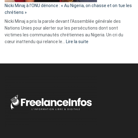
parle
Nicki Minaj à l’ONU dénonce : « Au Nigeria, on chasse et on tue les
avec
chrétiens »
ses
Nicki Minaj a pris la parole devant l’Assemblée générale des
tripes »
Nations Unies pour alerter sur les persécutions dont sont
victimes les communautés chrétiennes au Nigeria. Un cri du
:
cœur inattendu qui relance le…
Lire la suite
Nicki
Minaj
à
l’ONU
dénonce
:
«
Au
Nigeria,
on
chasse
et
on
tue