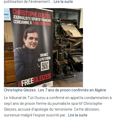
:
politisation de l’événement.…
Lire la suite
Boycott
Eurovision
2026
:
Pays-
Bas,
Espagne,
Irlande
et
Slovénie
rejettent
la
présence
d’Israël
Christophe Gleizes : Les 7 ans de prison confirmés en Algérie
Le tribunal de Tizi Ouzou a confirmé en appel la condamnation à
sept ans de prison ferme du journaliste sportif Christophe
Gleizes, accusé d’apologie du terrorisme. Cette décision,
:
survenue malgré l’espoir suscité par…
Lire la suite