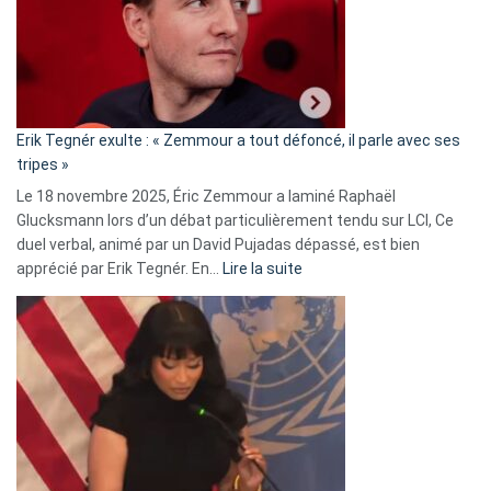
secrète
avec
le
RN
:
«
Erik Tegnér exulte : « Zemmour a tout défoncé, il parle avec ses
C’est
tripes »
une
Le 18 novembre 2025, Éric Zemmour a laminé Raphaël
fake
Glucksmann lors d’un débat particulièrement tendu sur LCI, Ce
news
duel verbal, animé par un David Pujadas dépassé, est bien
»
:
apprécié par Erik Tegnér. En…
Lire la suite
Erik
Tegnér
exulte
:
« Zemmour
a
tout
défoncé,
il