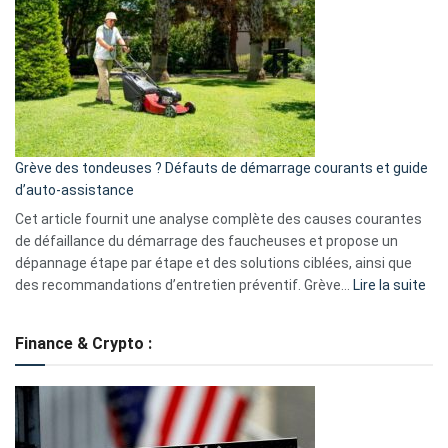
caméra
de
surveillance
?
5
avantages
essentiels
Grève des tondeuses ? Défauts de démarrage courants et guide
de
d’auto-assistance
la
S330
Cet article fournit une analyse complète des causes courantes
eufy
de défaillance du démarrage des faucheuses et propose un
dépannage étape par étape et des solutions ciblées, ainsi que
:
des recommandations d’entretien préventif. Grève…
Lire la suite
Grè
de
Finance & Crypto :
to
?
Déf
de
dé