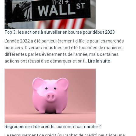
cou
et
gui
d’a
ass
Top 3 : les actions à surveiller en bourse pour début 2023
L’année 2022 a été particulièrement difficile pour les marchés
boursiers. Diverses industries ont été touchées de manières
différentes par les événements de l’année, mais certaines
:
actions ont réussi à se démarquer et ont…
Lire la suite
Top
3
:
les
actions
à
surveiller
en
bourse
Regroupement de crédits, comment ça marche ?
pour
début
Le regroupement de crédit (ou rachat de crédit) peut être une