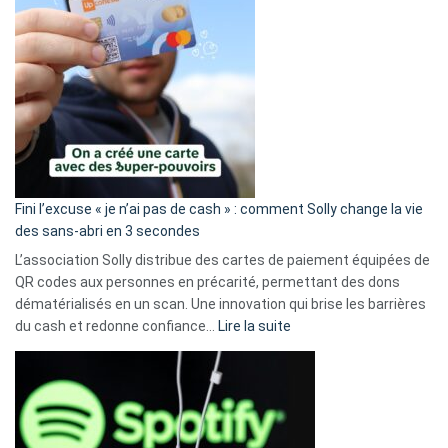
Fini l’excuse « je n’ai pas de cash » : comment Solly change la vie
des sans-abri en 3 secondes
L’association Solly distribue des cartes de paiement équipées de
QR codes aux personnes en précarité, permettant des dons
dématérialisés en un scan. Une innovation qui brise les barrières
:
du cash et redonne confiance…
Lire la suite
Fini
l’excuse
«
je
n’ai