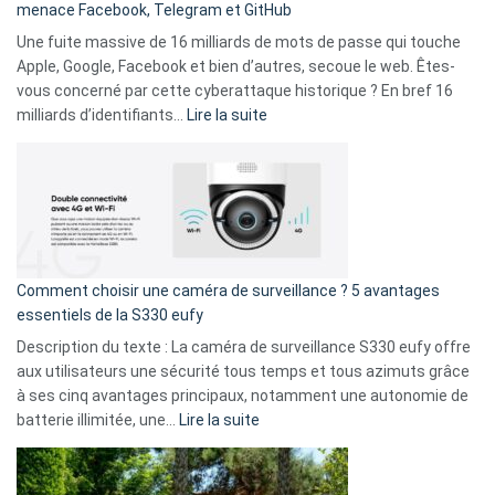
menace Facebook, Telegram et GitHub
vos
goûts
Une fuite massive de 16 milliards de mots de passe qui touche
musicaux
Apple, Google, Facebook et bien d’autres, secoue le web. Êtes-
avec
vous concerné par cette cyberattaque historique ? En bref 16
9
:
milliards d’identifiants…
Lire la suite
amis
Cyberattaque
!
record
:
La
fuite
de
16
Comment choisir une caméra de surveillance ? 5 avantages
milliards
essentiels de la S330 eufy
de
Description du texte : La caméra de surveillance S330 eufy offre
données
aux utilisateurs une sécurité tous temps et tous azimuts grâce
menace
à ses cinq avantages principaux, notamment une autonomie de
Facebook,
:
batterie illimitée, une…
Lire la suite
Telegram
Comment
et
choisir
GitHub
une