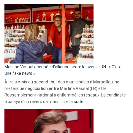
Christophe
Gleizes
:
Les
7
ans
de
prison
confirmés
en
Martine Vassal accusée d’alliance secrète avec le RN : « C’est
Algérie
une fake news »
À trois mois du second tour des municipales à Marseille, une
prétendue négociation entre Martine Vassal (LR) et le
Rassemblement national a enflammé les réseaux. La candidate
:
a balayé d’un revers de main…
Lire la suite
Martine
Vassal
accusée
d’alliance