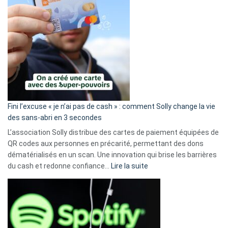
Fini l’excuse « je n’ai pas de cash » : comment Solly change la vie
des sans-abri en 3 secondes
L’association Solly distribue des cartes de paiement équipées de
QR codes aux personnes en précarité, permettant des dons
dématérialisés en un scan. Une innovation qui brise les barrières
:
du cash et redonne confiance…
Lire la suite
Fini
l’excuse
«
je
n’ai