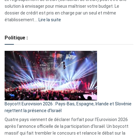
2023
solution à envisager pour mieux maîtriser votre budget. Le
dossier de crédit est pris en charge par un seul et même
:
établissement.…
Lire la suite
Regroupement
de
Politique :
crédits,
comment
ça
marche
?
Boycott Eurovision 2026 : Pays-Bas, Espagne, Irlande et Slovénie
rejettent la présence d’Israël
Quatre pays viennent de déclarer forfait pour l’Eurovision 2026
après l’annonce officielle de la participation d’Israël. Un boycott
massif qui fait trembler le concours et relance le débat sur la