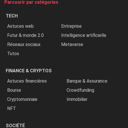
Parcourir par catégories
les
chrétiens
TECH
»
Astuces web
Entreprise
Futur & monde 2.0
Intelligence artificielle
Réseaux sociaux
Metaverse
Tutos
FINANCE & CRYPTOS
Astuces financières
Banque & Assurance
Bourse
Crowdfunding
Cryptomonnaie
Immobilier
NFT
SOCIÉTÉ