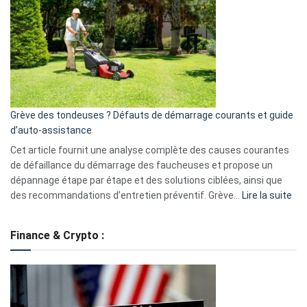
caméra
de
surveillance
?
5
avantages
essentiels
Grève des tondeuses ? Défauts de démarrage courants et guide
de
d’auto-assistance
la
S330
Cet article fournit une analyse complète des causes courantes
eufy
de défaillance du démarrage des faucheuses et propose un
dépannage étape par étape et des solutions ciblées, ainsi que
:
des recommandations d’entretien préventif. Grève…
Lire la suite
Grè
de
Finance & Crypto :
to
?
Déf
de
dé