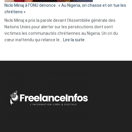
parle
Nicki Minaj à l’ONU dénonce : « Au Nigeria, on chasse et on tue les
avec
chrétiens »
ses
Nicki Minaj a pris la parole devant l’Assemblée générale des
tripes »
Nations Unies pour alerter sur les persécutions dont sont
victimes les communautés chrétiennes au Nigeria. Un cri du
:
cœur inattendu qui relance le…
Lire la suite
Nicki
Minaj
à
l’ONU
dénonce
:
«
Au
Nigeria,
on
chasse
et
on
tue