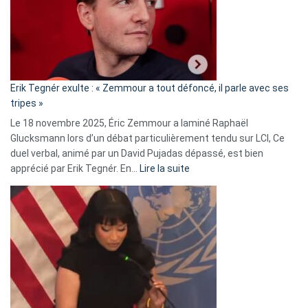
secrète
avec
le
RN
:
«
Erik Tegnér exulte : « Zemmour a tout défoncé, il parle avec ses
C’est
tripes »
une
Le 18 novembre 2025, Éric Zemmour a laminé Raphaël
fake
Glucksmann lors d’un débat particulièrement tendu sur LCI, Ce
news
duel verbal, animé par un David Pujadas dépassé, est bien
»
:
apprécié par Erik Tegnér. En…
Lire la suite
Erik
Tegnér
exulte
:
« Zemmour
a
tout
défoncé,
il