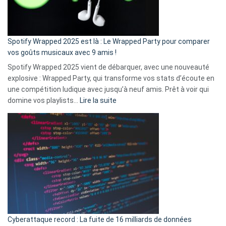
pas
de
cash
»
Spotify Wrapped 2025 est là : Le Wrapped Party pour comparer
:
vos goûts musicaux avec 9 amis !
comment
Spotify Wrapped 2025 vient de débarquer, avec une nouveauté
Solly
explosive : Wrapped Party, qui transforme vos stats d’écoute en
change
une compétition ludique avec jusqu’à neuf amis. Prêt à voir qui
la
:
domine vos playlists…
Lire la suite
vie
Spotify
des
Wrapped
sans-
2025
abri
est
en
là
3
:
secondes
Le
Wrapped
Party
pour
Cyberattaque record : La fuite de 16 milliards de données
comparer