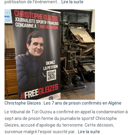
:
politisation de l’événement.…
Lire la suite
Boycott
Eurovision
2026
:
Pays-
Bas,
Espagne,
Irlande
et
Slovénie
rejettent
la
présence
d’Israël
Christophe Gleizes : Les 7 ans de prison confirmés en Algérie
Le tribunal de Tizi Ouzou a confirmé en appel la condamnation à
sept ans de prison ferme du journaliste sportif Christophe
Gleizes, accusé d’apologie du terrorisme. Cette décision,
:
survenue malgré l’espoir suscité par…
Lire la suite