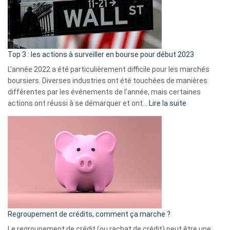
cou
et
gui
d’a
ass
Top 3 : les actions à surveiller en bourse pour début 2023
L’année 2022 a été particulièrement difficile pour les marchés
boursiers. Diverses industries ont été touchées de manières
différentes par les événements de l’année, mais certaines
:
actions ont réussi à se démarquer et ont…
Lire la suite
Top
3
:
les
actions
à
surveiller
en
bourse
Regroupement de crédits, comment ça marche ?
pour
début
Le regroupement de crédit (ou rachat de crédit) peut être une