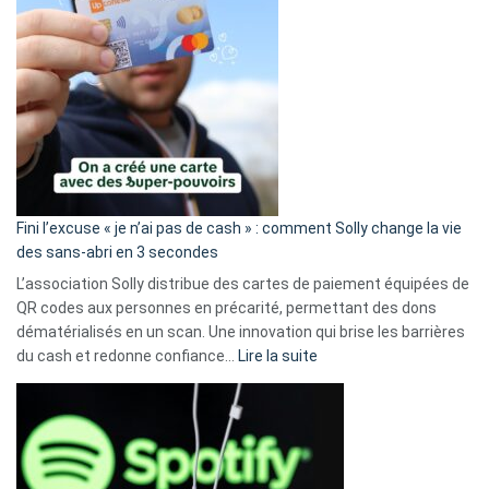
Fini l’excuse « je n’ai pas de cash » : comment Solly change la vie
des sans-abri en 3 secondes
L’association Solly distribue des cartes de paiement équipées de
QR codes aux personnes en précarité, permettant des dons
dématérialisés en un scan. Une innovation qui brise les barrières
:
du cash et redonne confiance…
Lire la suite
Fini
l’excuse
«
je
n’ai