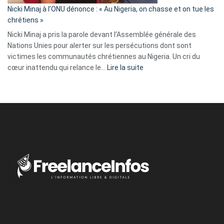
parle
Nicki Minaj à l’ONU dénonce : « Au Nigeria, on chasse et on tue les
avec
chrétiens »
ses
Nicki Minaj a pris la parole devant l’Assemblée générale des
tripes »
Nations Unies pour alerter sur les persécutions dont sont
victimes les communautés chrétiennes au Nigeria. Un cri du
:
cœur inattendu qui relance le…
Lire la suite
Nicki
Minaj
à
l’ONU
dénonce
:
«
Au
Nigeria,
on
chasse
et
on
tue