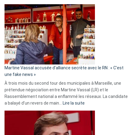
Christophe
Gleizes
:
Les
7
ans
de
prison
confirmés
en
Martine Vassal accusée d’alliance secrète avec le RN : « C’est
Algérie
une fake news »
À trois mois du second tour des municipales à Marseille, une
prétendue négociation entre Martine Vassal (LR) et le
Rassemblement national a enflammé les réseaux. La candidate
:
a balayé d’un revers de main…
Lire la suite
Martine
Vassal
accusée
d’alliance