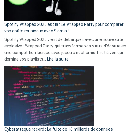
pas
de
cash
»
Spotify Wrapped 2025 est là : Le Wrapped Party pour comparer
:
vos goûts musicaux avec 9 amis !
comment
Spotify Wrapped 2025 vient de débarquer, avec une nouveauté
Solly
explosive : Wrapped Party, qui transforme vos stats d’écoute en
change
une compétition ludique avec jusqu’à neuf amis. Prêt à voir qui
la
:
domine vos playlists…
Lire la suite
vie
Spotify
des
Wrapped
sans-
2025
abri
est
en
là
3
:
secondes
Le
Wrapped
Party
pour
Cyberattaque record : La fuite de 16 milliards de données
comparer