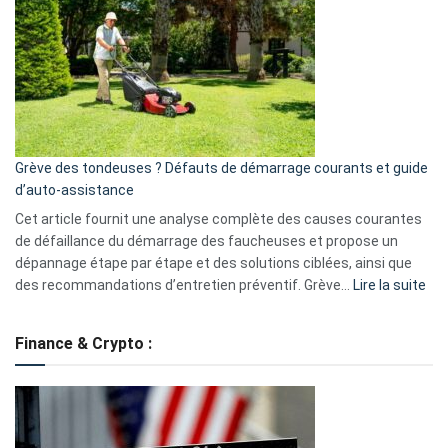
caméra
de
surveillance
?
5
avantages
essentiels
Grève des tondeuses ? Défauts de démarrage courants et guide
de
d’auto-assistance
la
S330
Cet article fournit une analyse complète des causes courantes
eufy
de défaillance du démarrage des faucheuses et propose un
dépannage étape par étape et des solutions ciblées, ainsi que
:
des recommandations d’entretien préventif. Grève…
Lire la suite
Grè
de
Finance & Crypto :
to
?
Déf
de
dé