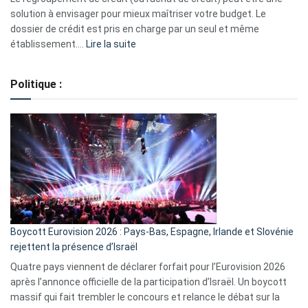
2023
solution à envisager pour mieux maîtriser votre budget. Le
dossier de crédit est pris en charge par un seul et même
:
établissement.…
Lire la suite
Regroupement
de
Politique :
crédits,
comment
ça
marche
?
Boycott Eurovision 2026 : Pays-Bas, Espagne, Irlande et Slovénie
rejettent la présence d’Israël
Quatre pays viennent de déclarer forfait pour l’Eurovision 2026
après l’annonce officielle de la participation d’Israël. Un boycott
massif qui fait trembler le concours et relance le débat sur la