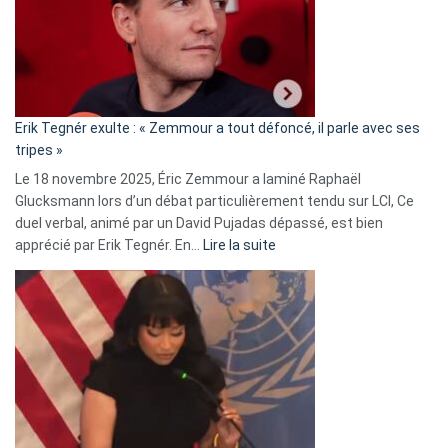
secrète
avec
le
RN
:
«
Erik Tegnér exulte : « Zemmour a tout défoncé, il parle avec ses
C’est
tripes »
une
Le 18 novembre 2025, Éric Zemmour a laminé Raphaël
fake
Glucksmann lors d’un débat particulièrement tendu sur LCI, Ce
news
duel verbal, animé par un David Pujadas dépassé, est bien
»
:
apprécié par Erik Tegnér. En…
Lire la suite
Erik
Tegnér
exulte
:
« Zemmour
a
tout
défoncé,
il