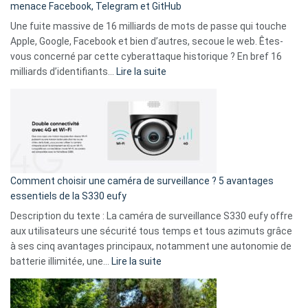
menace Facebook, Telegram et GitHub
vos
goûts
Une fuite massive de 16 milliards de mots de passe qui touche
musicaux
Apple, Google, Facebook et bien d’autres, secoue le web. Êtes-
avec
vous concerné par cette cyberattaque historique ? En bref 16
9
:
milliards d’identifiants…
Lire la suite
amis
Cyberattaque
!
record
:
La
fuite
de
16
Comment choisir une caméra de surveillance ? 5 avantages
milliards
essentiels de la S330 eufy
de
Description du texte : La caméra de surveillance S330 eufy offre
données
aux utilisateurs une sécurité tous temps et tous azimuts grâce
menace
à ses cinq avantages principaux, notamment une autonomie de
Facebook,
:
batterie illimitée, une…
Lire la suite
Telegram
Comment
et
choisir
GitHub
une