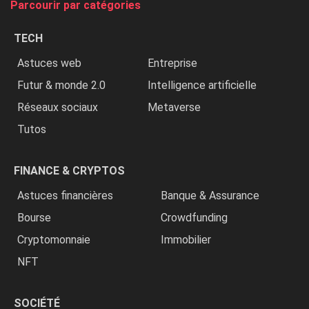
Parcourir par catégories
les
chrétiens
TECH
»
Astuces web
Entreprise
Futur & monde 2.0
Intelligence artificielle
Réseaux sociaux
Metaverse
Tutos
FINANCE & CRYPTOS
Astuces financières
Banque & Assurance
Bourse
Crowdfunding
Cryptomonnaie
Immobilier
NFT
SOCIÉTÉ