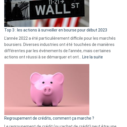
cou
et
gui
d’a
ass
Top 3 : les actions à surveiller en bourse pour début 2023
L’année 2022 a été particulièrement difficile pour les marchés
boursiers. Diverses industries ont été touchées de manières
différentes par les événements de l’année, mais certaines
:
actions ont réussi à se démarquer et ont…
Lire la suite
Top
3
:
les
actions
à
surveiller
en
bourse
Regroupement de crédits, comment ça marche ?
pour
début
Le regroupement de crédit (ou rachat de crédit) peut être une