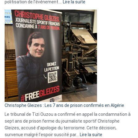
:
politisation de l’événement.…
Lire la suite
Boycott
Eurovision
2026
:
Pays-
Bas,
Espagne,
Irlande
et
Slovénie
rejettent
la
présence
d’Israël
Christophe Gleizes : Les 7 ans de prison confirmés en Algérie
Le tribunal de Tizi Ouzou a confirmé en appel la condamnation à
sept ans de prison ferme du journaliste sportif Christophe
Gleizes, accusé d’apologie du terrorisme. Cette décision,
:
survenue malgré l’espoir suscité par…
Lire la suite