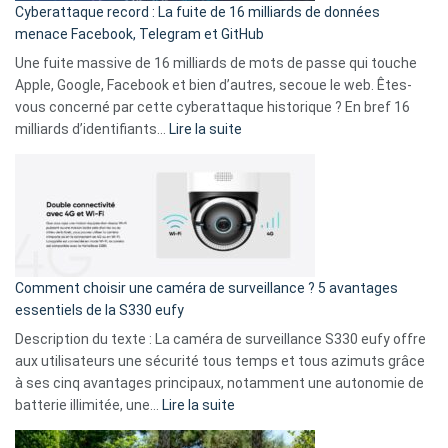
Cyberattaque record : La fuite de 16 milliards de données
comparer
menace Facebook, Telegram et GitHub
vos
goûts
Une fuite massive de 16 milliards de mots de passe qui touche
musicaux
Apple, Google, Facebook et bien d’autres, secoue le web. Êtes-
avec
vous concerné par cette cyberattaque historique ? En bref 16
9
:
milliards d’identifiants…
Lire la suite
amis
Cyberattaque
!
record
:
La
fuite
de
16
Comment choisir une caméra de surveillance ? 5 avantages
milliards
essentiels de la S330 eufy
de
Description du texte : La caméra de surveillance S330 eufy offre
données
aux utilisateurs une sécurité tous temps et tous azimuts grâce
menace
à ses cinq avantages principaux, notamment une autonomie de
Facebook,
:
batterie illimitée, une…
Lire la suite
Telegram
Comment
et
choisir