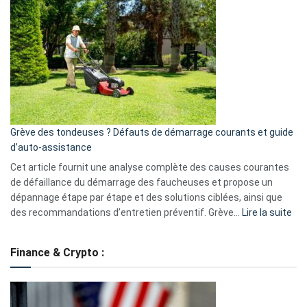
GitHub
une
caméra
de
surveillance
?
5
avantages
essentiels
Grève des tondeuses ? Défauts de démarrage courants et guide
de
d’auto-assistance
la
S330
Cet article fournit une analyse complète des causes courantes
eufy
de défaillance du démarrage des faucheuses et propose un
dépannage étape par étape et des solutions ciblées, ainsi que
:
des recommandations d’entretien préventif. Grève…
Lire la suite
Grè
de
Finance & Crypto :
to
?
Déf
de