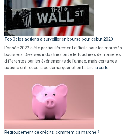
dé
cou
et
gui
d’a
ass
Top 3 : les actions à surveiller en bourse pour début 2023
L’année 2022 a été particulièrement difficile pour les marchés
boursiers. Diverses industries ont été touchées de manières
différentes par les événements de l’année, mais certaines
:
actions ont réussi à se démarquer et ont…
Lire la suite
Top
3
:
les
actions
à
surveiller
en
bourse
Regroupement de crédits, comment ça marche ?
pour