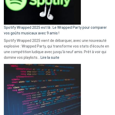
n’ai
pas
de
cash
»
Spotify Wrapped 2025 est là : Le Wrapped Party pour comparer
:
vos goûts musicaux avec 9 amis !
comment
Spotify Wrapped 2025 vient de débarquer, avec une nouveauté
Solly
explosive : Wrapped Party, qui transforme vos stats d’écoute en
change
une compétition ludique avec jusqu’à neuf amis. Prêt à voir qui
la
:
domine vos playlists…
Lire la suite
vie
Spotify
des
Wrapped
sans-
2025
abri
est
en
là
3
:
secondes
Le
Wrapped
Party
pour