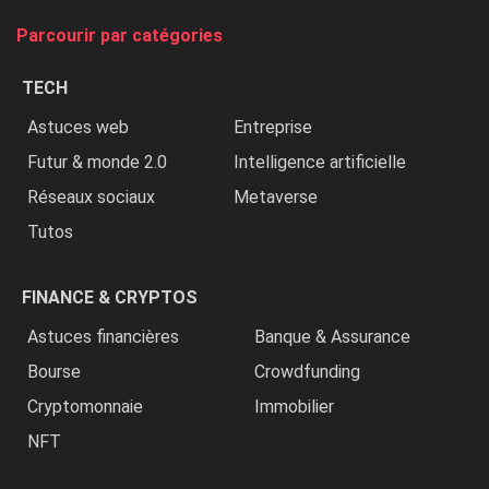
tue
Parcourir par catégories
les
chrétiens
TECH
»
Astuces web
Entreprise
Futur & monde 2.0
Intelligence artificielle
Réseaux sociaux
Metaverse
Tutos
FINANCE & CRYPTOS
Astuces financières
Banque & Assurance
Bourse
Crowdfunding
Cryptomonnaie
Immobilier
NFT