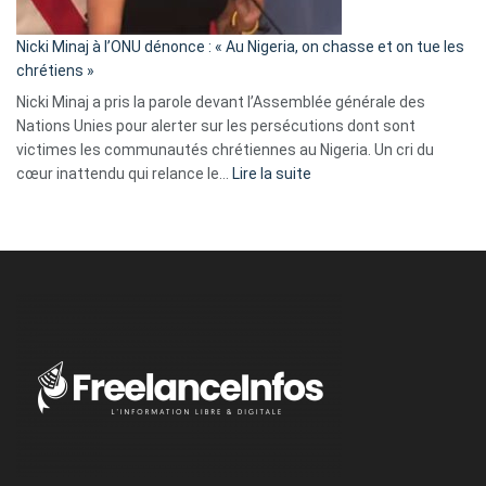
il
parle
Nicki Minaj à l’ONU dénonce : « Au Nigeria, on chasse et on tue les
avec
chrétiens »
ses
Nicki Minaj a pris la parole devant l’Assemblée générale des
tripes »
Nations Unies pour alerter sur les persécutions dont sont
victimes les communautés chrétiennes au Nigeria. Un cri du
:
cœur inattendu qui relance le…
Lire la suite
Nicki
Minaj
à
l’ONU
dénonce
:
«
Au
Nigeria,
on
chasse
et
on