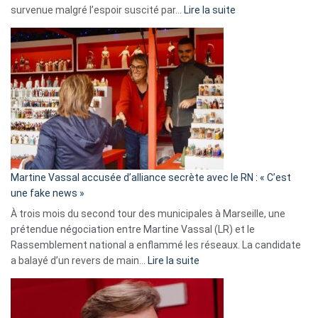
:
survenue malgré l’espoir suscité par…
Lire la suite
Christophe
Gleizes
:
Les
7
ans
de
prison
confirmés
en
Martine Vassal accusée d’alliance secrète avec le RN : « C’est
Algérie
une fake news »
À trois mois du second tour des municipales à Marseille, une
prétendue négociation entre Martine Vassal (LR) et le
Rassemblement national a enflammé les réseaux. La candidate
:
a balayé d’un revers de main…
Lire la suite
Martine
Vassal
accusée