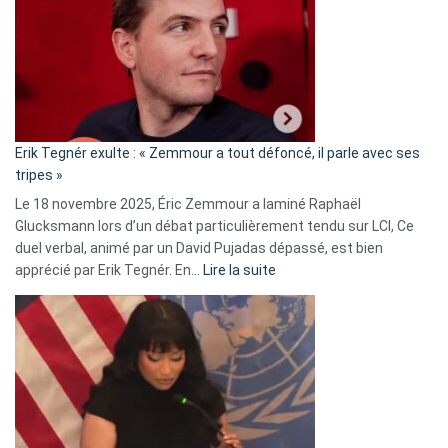
d’alliance
secrète
avec
le
RN
:
«
Erik Tegnér exulte : « Zemmour a tout défoncé, il parle avec ses
C’est
tripes »
une
Le 18 novembre 2025, Éric Zemmour a laminé Raphaël
fake
Glucksmann lors d’un débat particulièrement tendu sur LCI, Ce
news
duel verbal, animé par un David Pujadas dépassé, est bien
»
:
apprécié par Erik Tegnér. En…
Lire la suite
Erik
Tegnér
exulte
:
« Zemmour
a
tout
défoncé,