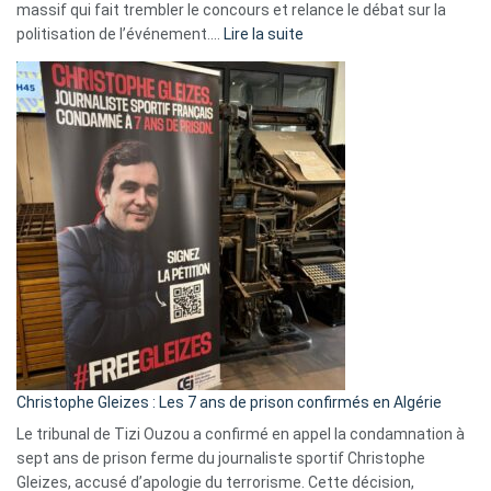
massif qui fait trembler le concours et relance le débat sur la
:
politisation de l’événement.…
Lire la suite
Boycott
Eurovision
2026
:
Pays-
Bas,
Espagne,
Irlande
et
Slovénie
rejettent
la
présence
d’Israël
Christophe Gleizes : Les 7 ans de prison confirmés en Algérie
Le tribunal de Tizi Ouzou a confirmé en appel la condamnation à
sept ans de prison ferme du journaliste sportif Christophe
Gleizes, accusé d’apologie du terrorisme. Cette décision,