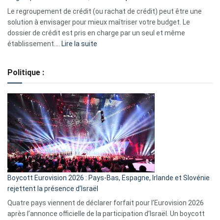
début
Le regroupement de crédit (ou rachat de crédit) peut être une
2023
solution à envisager pour mieux maîtriser votre budget. Le
dossier de crédit est pris en charge par un seul et même
:
établissement.…
Lire la suite
Regroupement
de
Politique :
crédits,
comment
ça
marche
?
Boycott Eurovision 2026 : Pays-Bas, Espagne, Irlande et Slovénie
rejettent la présence d’Israël
Quatre pays viennent de déclarer forfait pour l’Eurovision 2026
après l’annonce officielle de la participation d’Israël. Un boycott