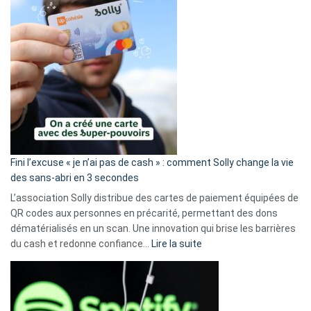
Fini l’excuse « je n’ai pas de cash » : comment Solly change la vie
des sans-abri en 3 secondes
L’association Solly distribue des cartes de paiement équipées de
QR codes aux personnes en précarité, permettant des dons
dématérialisés en un scan. Une innovation qui brise les barrières
:
du cash et redonne confiance…
Lire la suite
Fini
l’excuse
«
je