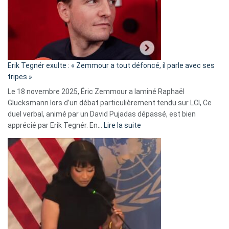
secrète
avec
le
RN
:
«
Erik Tegnér exulte : « Zemmour a tout défoncé, il parle avec ses
C’est
tripes »
une
Le 18 novembre 2025, Éric Zemmour a laminé Raphaël
fake
Glucksmann lors d’un débat particulièrement tendu sur LCI, Ce
news
duel verbal, animé par un David Pujadas dépassé, est bien
»
:
apprécié par Erik Tegnér. En…
Lire la suite
Erik
Tegnér
exulte
:
« Zemmour
a
tout
défoncé,
il