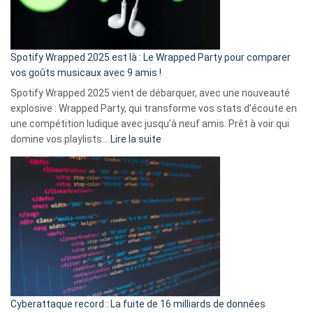
pas
de
cash
»
Spotify Wrapped 2025 est là : Le Wrapped Party pour comparer
:
vos goûts musicaux avec 9 amis !
comment
Spotify Wrapped 2025 vient de débarquer, avec une nouveauté
Solly
explosive : Wrapped Party, qui transforme vos stats d’écoute en
change
une compétition ludique avec jusqu’à neuf amis. Prêt à voir qui
la
:
domine vos playlists…
Lire la suite
vie
Spotify
des
Wrapped
sans-
2025
abri
est
en
là
3
:
secondes
Le
Wrapped
Party
pour
Cyberattaque record : La fuite de 16 milliards de données
comparer