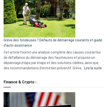
caméra
de
surveillance
?
5
avantages
essentiels
Grève des tondeuses ? Défauts de démarrage courants et guide
de
d’auto-assistance
la
S330
Cet article fournit une analyse complète des causes courantes
eufy
de défaillance du démarrage des faucheuses et propose un
dépannage étape par étape et des solutions ciblées, ainsi que
:
des recommandations d’entretien préventif. Grève…
Lire la suite
Grè
de
Finance & Crypto :
to
?
Déf
de
dé