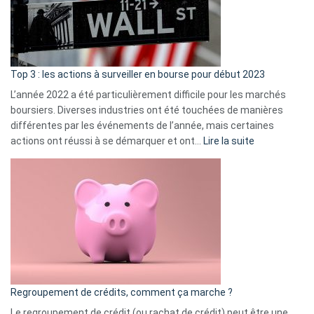
cou
et
gui
d’a
ass
Top 3 : les actions à surveiller en bourse pour début 2023
L’année 2022 a été particulièrement difficile pour les marchés
boursiers. Diverses industries ont été touchées de manières
différentes par les événements de l’année, mais certaines
:
actions ont réussi à se démarquer et ont…
Lire la suite
Top
3
:
les
actions
à
surveiller
en
bourse
Regroupement de crédits, comment ça marche ?
pour
début
Le regroupement de crédit (ou rachat de crédit) peut être une