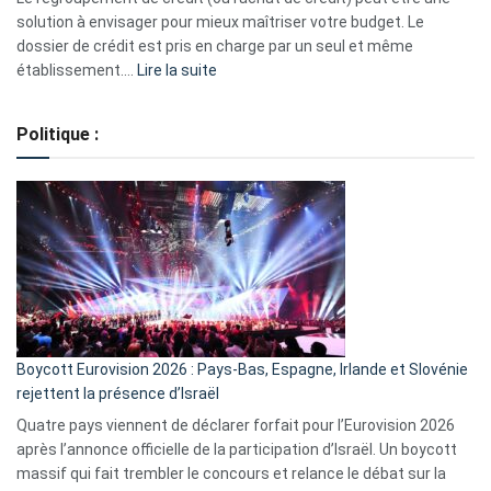
2023
solution à envisager pour mieux maîtriser votre budget. Le
dossier de crédit est pris en charge par un seul et même
:
établissement.…
Lire la suite
Regroupement
de
Politique :
crédits,
comment
ça
marche
?
Boycott Eurovision 2026 : Pays-Bas, Espagne, Irlande et Slovénie
rejettent la présence d’Israël
Quatre pays viennent de déclarer forfait pour l’Eurovision 2026
après l’annonce officielle de la participation d’Israël. Un boycott
massif qui fait trembler le concours et relance le débat sur la