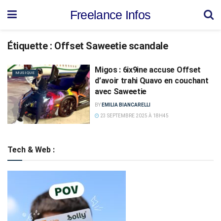
Freelance Infos
Étiquette :
Offset Saweetie scandale
Migos : 6ix9ine accuse Offset
MUSIQUE
d’avoir trahi Quavo en couchant
avec Saweetie
BY
EMILIA BIANCARELLI
23 SEPTEMBRE 2025 À 18H45
Tech & Web :