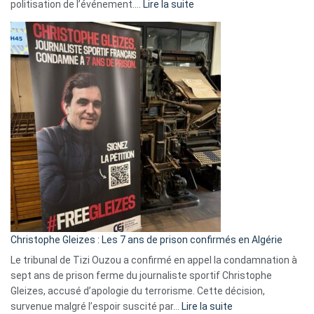
:
politisation de l’événement.…
Lire la suite
Boycott
Eurovision
2026
:
Pays-
Bas,
Espagne,
Irlande
et
Slovénie
rejettent
la
présence
d’Israël
Christophe Gleizes : Les 7 ans de prison confirmés en Algérie
Le tribunal de Tizi Ouzou a confirmé en appel la condamnation à
sept ans de prison ferme du journaliste sportif Christophe
Gleizes, accusé d’apologie du terrorisme. Cette décision,
:
survenue malgré l’espoir suscité par…
Lire la suite