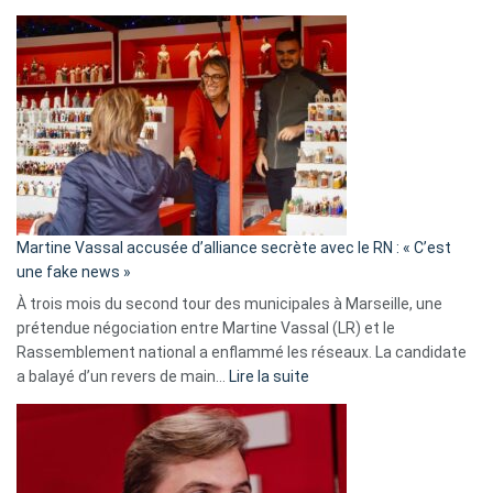
Christophe
Gleizes
:
Les
7
ans
de
prison
confirmés
en
Martine Vassal accusée d’alliance secrète avec le RN : « C’est
Algérie
une fake news »
À trois mois du second tour des municipales à Marseille, une
prétendue négociation entre Martine Vassal (LR) et le
Rassemblement national a enflammé les réseaux. La candidate
:
a balayé d’un revers de main…
Lire la suite
Martine
Vassal
accusée
d’alliance