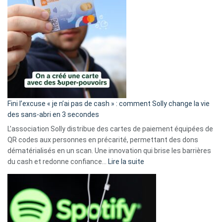
Fini l’excuse « je n’ai pas de cash » : comment Solly change la vie
des sans-abri en 3 secondes
L’association Solly distribue des cartes de paiement équipées de
QR codes aux personnes en précarité, permettant des dons
dématérialisés en un scan. Une innovation qui brise les barrières
:
du cash et redonne confiance…
Lire la suite
Fini
l’excuse
«
je
n’ai