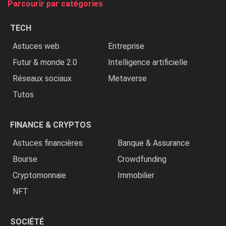
Parcourir par catégories
les
chrétiens
TECH
»
Astuces web
Entreprise
Futur & monde 2.0
Intelligence artificielle
Réseaux sociaux
Metaverse
Tutos
FINANCE & CRYPTOS
Astuces financières
Banque & Assurance
Bourse
Crowdfunding
Cryptomonnaie
Immobilier
NFT
SOCIÉTÉ