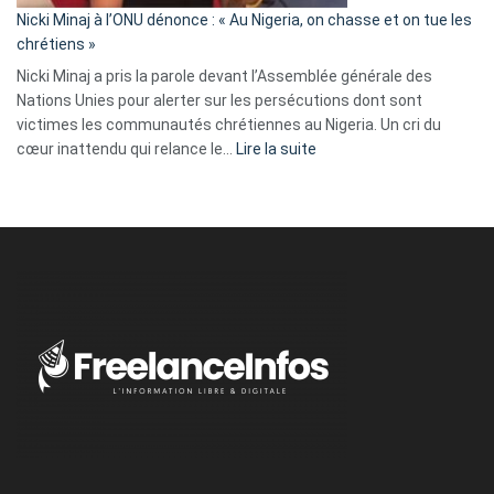
parle
Nicki Minaj à l’ONU dénonce : « Au Nigeria, on chasse et on tue les
avec
chrétiens »
ses
Nicki Minaj a pris la parole devant l’Assemblée générale des
tripes »
Nations Unies pour alerter sur les persécutions dont sont
victimes les communautés chrétiennes au Nigeria. Un cri du
:
cœur inattendu qui relance le…
Lire la suite
Nicki
Minaj
à
l’ONU
dénonce
:
«
Au
Nigeria,
on
chasse
et
on
tue