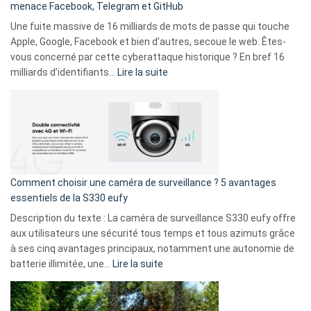
menace Facebook, Telegram et GitHub
vos
goûts
Une fuite massive de 16 milliards de mots de passe qui touche
musicaux
Apple, Google, Facebook et bien d’autres, secoue le web. Êtes-
avec
vous concerné par cette cyberattaque historique ? En bref 16
9
:
milliards d’identifiants…
Lire la suite
amis
Cyberattaque
!
record
:
La
fuite
de
16
Comment choisir une caméra de surveillance ? 5 avantages
milliards
essentiels de la S330 eufy
de
Description du texte : La caméra de surveillance S330 eufy offre
données
aux utilisateurs une sécurité tous temps et tous azimuts grâce
menace
à ses cinq avantages principaux, notamment une autonomie de
Facebook,
:
batterie illimitée, une…
Lire la suite
Telegram
Comment
et
choisir
GitHub
une