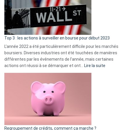
dé
cou
et
gui
d’a
ass
Top 3 : les actions à surveiller en bourse pour début 2023
L’année 2022 a été particulièrement difficile pour les marchés
boursiers. Diverses industries ont été touchées de manières
différentes par les événements de l’année, mais certaines
:
actions ont réussi à se démarquer et ont…
Lire la suite
Top
3
:
les
actions
à
surveiller
en
bourse
Regroupement de crédits, comment ça marche ?
pour