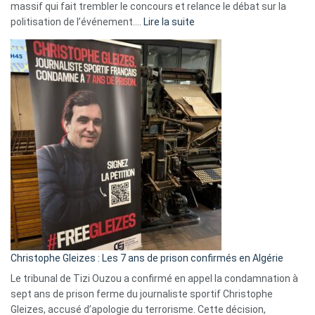
massif qui fait trembler le concours et relance le débat sur la
:
politisation de l’événement.…
Lire la suite
Boycott
Eurovision
2026
:
Pays-
Bas,
Espagne,
Irlande
et
Slovénie
rejettent
la
présence
d’Israël
Christophe Gleizes : Les 7 ans de prison confirmés en Algérie
Le tribunal de Tizi Ouzou a confirmé en appel la condamnation à
sept ans de prison ferme du journaliste sportif Christophe
Gleizes, accusé d’apologie du terrorisme. Cette décision,