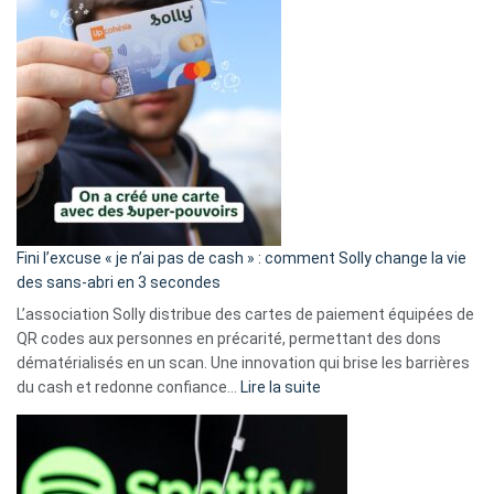
Fini l’excuse « je n’ai pas de cash » : comment Solly change la vie
des sans-abri en 3 secondes
L’association Solly distribue des cartes de paiement équipées de
QR codes aux personnes en précarité, permettant des dons
dématérialisés en un scan. Une innovation qui brise les barrières
:
du cash et redonne confiance…
Lire la suite
Fini
l’excuse
«
je