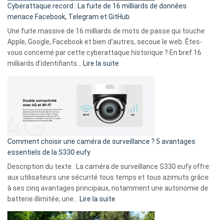
Cyberattaque record : La fuite de 16 milliards de données
comparer
menace Facebook, Telegram et GitHub
vos
goûts
Une fuite massive de 16 milliards de mots de passe qui touche
musicaux
Apple, Google, Facebook et bien d’autres, secoue le web. Êtes-
avec
vous concerné par cette cyberattaque historique ? En bref 16
9
:
milliards d’identifiants…
Lire la suite
amis
Cyberattaque
!
record
:
La
fuite
de
16
Comment choisir une caméra de surveillance ? 5 avantages
milliards
essentiels de la S330 eufy
de
Description du texte : La caméra de surveillance S330 eufy offre
données
aux utilisateurs une sécurité tous temps et tous azimuts grâce
menace
à ses cinq avantages principaux, notamment une autonomie de
Facebook,
:
batterie illimitée, une…
Lire la suite
Telegram
Comment
et
choisir