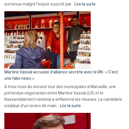
:
survenue malgré l’espoir suscité par…
Lire la suite
Christophe
Gleizes
:
Les
7
ans
de
prison
confirmés
en
Martine Vassal accusée d’alliance secrète avec le RN : « C’est
Algérie
une fake news »
À trois mois du second tour des municipales à Marseille, une
prétendue négociation entre Martine Vassal (LR) et le
Rassemblement national a enflammé les réseaux. La candidate
:
a balayé d’un revers de main…
Lire la suite
Martine
Vassal
accusée