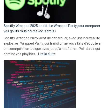
n’ai
pas
de
cash
»
Spotify Wrapped 2025 est là : Le Wrapped Party pour comparer
:
vos goûts musicaux avec 9 amis !
comment
Spotify Wrapped 2025 vient de débarquer, avec une nouveauté
Solly
explosive : Wrapped Party, qui transforme vos stats d’écoute en
change
une compétition ludique avec jusqu’à neuf amis. Prêt à voir qui
la
:
domine vos playlists…
Lire la suite
vie
Spotify
des
Wrapped
sans-
2025
abri
est
en
là
3
:
secondes
Le
Wrapped
Party
pour