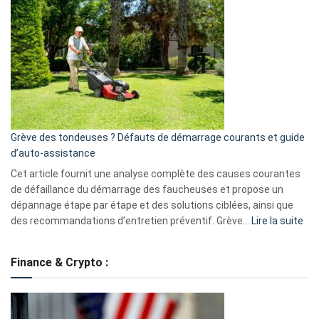
GitHub
une
caméra
de
surveillance
?
5
avantages
essentiels
Grève des tondeuses ? Défauts de démarrage courants et guide
de
d’auto-assistance
la
S330
Cet article fournit une analyse complète des causes courantes
eufy
de défaillance du démarrage des faucheuses et propose un
dépannage étape par étape et des solutions ciblées, ainsi que
:
des recommandations d’entretien préventif. Grève…
Lire la suite
Grè
de
Finance & Crypto :
to
?
Déf
de