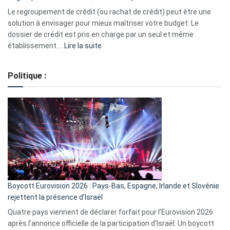
début
Le regroupement de crédit (ou rachat de crédit) peut être une
2023
solution à envisager pour mieux maîtriser votre budget. Le
dossier de crédit est pris en charge par un seul et même
:
établissement.…
Lire la suite
Regroupement
de
Politique :
crédits,
comment
ça
marche
?
Boycott Eurovision 2026 : Pays-Bas, Espagne, Irlande et Slovénie
rejettent la présence d’Israël
Quatre pays viennent de déclarer forfait pour l’Eurovision 2026
après l’annonce officielle de la participation d’Israël. Un boycott