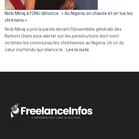
il
parle
Nicki Minaj à l’ONU dénonce : « Au Nigeria, on chasse et on tue les
avec
chrétiens »
ses
Nicki Minaj a pris la parole devant l’Assemblée générale des
tripes »
Nations Unies pour alerter sur les persécutions dont sont
victimes les communautés chrétiennes au Nigeria. Un cri du
:
cœur inattendu qui relance le…
Lire la suite
Nicki
Minaj
à
l’ONU
dénonce
:
«
Au
Nigeria,
on
chasse
et
on