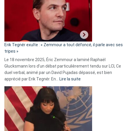
d’alliance
secrète
avec
le
RN
:
«
Erik Tegnér exulte : « Zemmour a tout défoncé, il parle avec ses
C’est
tripes »
une
Le 18 novembre 2025, Éric Zemmour a laminé Raphaël
fake
Glucksmann lors d’un débat particulièrement tendu sur LCI, Ce
news
duel verbal, animé par un David Pujadas dépassé, est bien
»
:
apprécié par Erik Tegnér. En…
Lire la suite
Erik
Tegnér
exulte
:
« Zemmour
a
tout
défoncé,