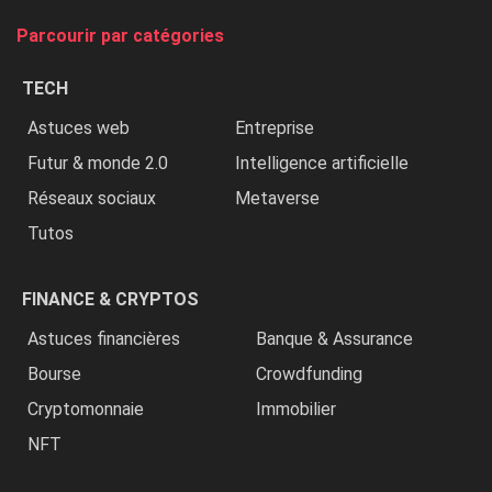
tue
Parcourir par catégories
les
chrétiens
TECH
»
Astuces web
Entreprise
Futur & monde 2.0
Intelligence artificielle
Réseaux sociaux
Metaverse
Tutos
FINANCE & CRYPTOS
Astuces financières
Banque & Assurance
Bourse
Crowdfunding
Cryptomonnaie
Immobilier
NFT