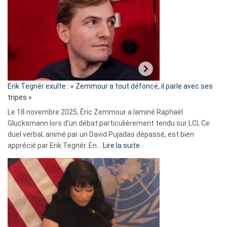
accusée
d’alliance
secrète
avec
le
RN
:
«
Erik Tegnér exulte : « Zemmour a tout défoncé, il parle avec ses
C’est
tripes »
une
Le 18 novembre 2025, Éric Zemmour a laminé Raphaël
fake
Glucksmann lors d’un débat particulièrement tendu sur LCI, Ce
news
duel verbal, animé par un David Pujadas dépassé, est bien
»
:
apprécié par Erik Tegnér. En…
Lire la suite
Erik
Tegnér
exulte
:
« Zemmour
a
tout