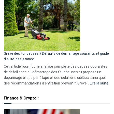
et
choisir
GitHub
une
caméra
de
surveillance
?
5
avantages
essentiels
Grève des tondeuses ? Défauts de démarrage courants et guide
de
d’auto-assistance
la
S330
Cet article fournit une analyse complète des causes courantes
eufy
de défaillance du démarrage des faucheuses et propose un
dépannage étape par étape et des solutions ciblées, ainsi que
:
des recommandations d’entretien préventif. Grève…
Lire la suite
Grè
de
Finance & Crypto :
to
?
Déf