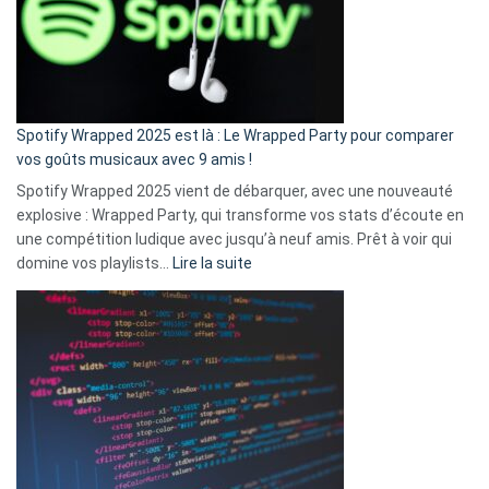
je
n’ai
pas
de
cash
»
Spotify Wrapped 2025 est là : Le Wrapped Party pour comparer
:
vos goûts musicaux avec 9 amis !
comment
Spotify Wrapped 2025 vient de débarquer, avec une nouveauté
Solly
explosive : Wrapped Party, qui transforme vos stats d’écoute en
change
une compétition ludique avec jusqu’à neuf amis. Prêt à voir qui
la
:
domine vos playlists…
Lire la suite
vie
Spotify
des
Wrapped
sans-
2025
abri
est
en
là
3
:
secondes
Le
Wrapped
Party