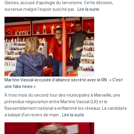
Gleizes, accusé d’apologie du terrorisme. Cette décision,
:
survenue malgré l’espoir suscité par…
Lire la suite
Christophe
Gleizes
:
Les
7
ans
de
prison
confirmés
en
Martine Vassal accusée d’alliance secrète avec le RN : « C’est
Algérie
une fake news »
À trois mois du second tour des municipales à Marseille, une
prétendue négociation entre Martine Vassal (LR) et le
Rassemblement national a enflammé les réseaux. La candidate
:
a balayé d’un revers de main…
Lire la suite
Martine
Vassal