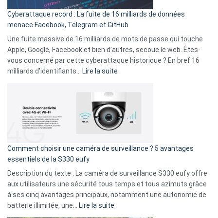
pour
Cyberattaque record : La fuite de 16 milliards de données
comparer
menace Facebook, Telegram et GitHub
vos
goûts
Une fuite massive de 16 milliards de mots de passe qui touche
musicaux
Apple, Google, Facebook et bien d’autres, secoue le web. Êtes-
avec
vous concerné par cette cyberattaque historique ? En bref 16
9
:
milliards d’identifiants…
Lire la suite
amis
Cyberattaque
!
record
:
La
fuite
de
16
Comment choisir une caméra de surveillance ? 5 avantages
milliards
essentiels de la S330 eufy
de
Description du texte : La caméra de surveillance S330 eufy offre
données
aux utilisateurs une sécurité tous temps et tous azimuts grâce
menace
à ses cinq avantages principaux, notamment une autonomie de
Facebook,
:
batterie illimitée, une…
Lire la suite
Telegram
Comment