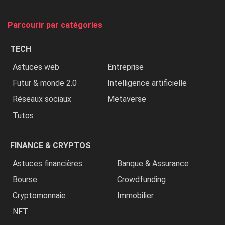
on
tue
Parcourir par catégories
les
chrétiens
TECH
»
Astuces web
Entreprise
Futur & monde 2.0
Intelligence artificielle
Réseaux sociaux
Metaverse
Tutos
FINANCE & CRYPTOS
Astuces financières
Banque & Assurance
Bourse
Crowdfunding
Cryptomonnaie
Immobilier
NFT