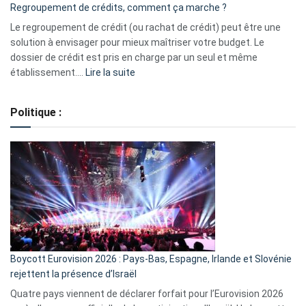
Regroupement de crédits, comment ça marche ?
pour
début
Le regroupement de crédit (ou rachat de crédit) peut être une
2023
solution à envisager pour mieux maîtriser votre budget. Le
dossier de crédit est pris en charge par un seul et même
:
établissement.…
Lire la suite
Regroupement
de
Politique :
crédits,
comment
ça
marche
?
Boycott Eurovision 2026 : Pays-Bas, Espagne, Irlande et Slovénie
rejettent la présence d’Israël
Quatre pays viennent de déclarer forfait pour l’Eurovision 2026