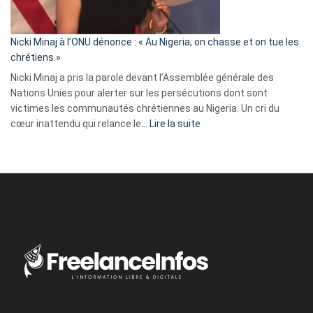
défoncé,
il
parle
Nicki Minaj à l’ONU dénonce : « Au Nigeria, on chasse et on tue les
avec
chrétiens »
ses
Nicki Minaj a pris la parole devant l’Assemblée générale des
tripes »
Nations Unies pour alerter sur les persécutions dont sont
victimes les communautés chrétiennes au Nigeria. Un cri du
:
cœur inattendu qui relance le…
Lire la suite
Nicki
Minaj
à
l’ONU
dénonce
:
«
Au
Nigeria,
on
chasse
et