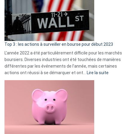
de
dé
cou
et
gui
d’a
ass
Top 3 : les actions à surveiller en bourse pour début 2023
L’année 2022 a été particulièrement difficile pour les marchés
boursiers. Diverses industries ont été touchées de manières
différentes par les événements de l’année, mais certaines
:
actions ont réussi à se démarquer et ont…
Lire la suite
Top
3
:
les
actions
à
surveiller
en
bourse