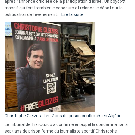
après l’annonce officielle de la participation d’Israël. Un boycott
massif qui fait trembler le concours et relance le débat sur la
:
politisation de l’événement.…
Lire la suite
Boycott
Eurovision
2026
:
Pays-
Bas,
Espagne,
Irlande
et
Slovénie
rejettent
la
présence
d’Israël
Christophe Gleizes : Les 7 ans de prison confirmés en Algérie
Le tribunal de Tizi Ouzou a confirmé en appel la condamnation à
sept ans de prison ferme du journaliste sportif Christophe