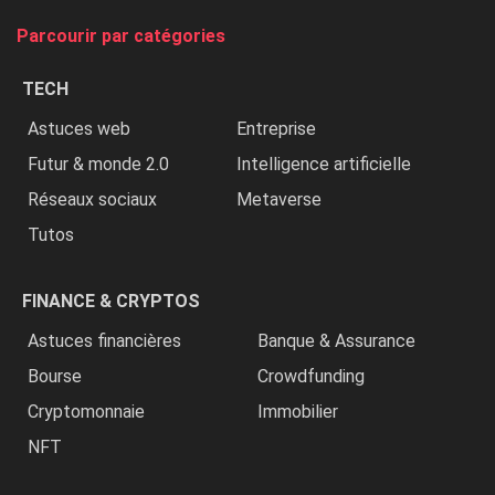
tue
Parcourir par catégories
les
chrétiens
TECH
»
Astuces web
Entreprise
Futur & monde 2.0
Intelligence artificielle
Réseaux sociaux
Metaverse
Tutos
FINANCE & CRYPTOS
Astuces financières
Banque & Assurance
Bourse
Crowdfunding
Cryptomonnaie
Immobilier
NFT