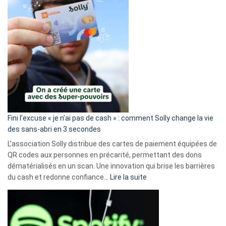
Fini l’excuse « je n’ai pas de cash » : comment Solly change la vie
des sans-abri en 3 secondes
L’association Solly distribue des cartes de paiement équipées de
QR codes aux personnes en précarité, permettant des dons
dématérialisés en un scan. Une innovation qui brise les barrières
:
du cash et redonne confiance…
Lire la suite
Fini
l’excuse
«
je