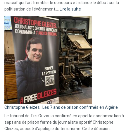
massif qui fait trembler le concours et relance le débat sur la
:
politisation de l’événement.…
Lire la suite
Boycott
Eurovision
2026
:
Pays-
Bas,
Espagne,
Irlande
et
Slovénie
rejettent
la
présence
d’Israël
Christophe Gleizes : Les 7 ans de prison confirmés en Algérie
Le tribunal de Tizi Ouzou a confirmé en appel la condamnation à
sept ans de prison ferme du journaliste sportif Christophe
Gleizes, accusé d’apologie du terrorisme. Cette décision,