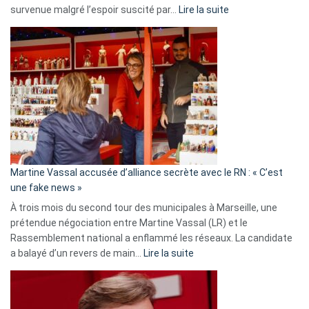
:
survenue malgré l’espoir suscité par…
Lire la suite
Christophe
Gleizes
:
Les
7
ans
de
prison
confirmés
en
Martine Vassal accusée d’alliance secrète avec le RN : « C’est
Algérie
une fake news »
À trois mois du second tour des municipales à Marseille, une
prétendue négociation entre Martine Vassal (LR) et le
Rassemblement national a enflammé les réseaux. La candidate
:
a balayé d’un revers de main…
Lire la suite
Martine
Vassal
accusée