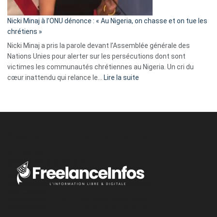
il
parle
Nicki Minaj à l’ONU dénonce : « Au Nigeria, on chasse et on tue les
avec
chrétiens »
ses
Nicki Minaj a pris la parole devant l’Assemblée générale des
tripes »
Nations Unies pour alerter sur les persécutions dont sont
victimes les communautés chrétiennes au Nigeria. Un cri du
:
cœur inattendu qui relance le…
Lire la suite
Nicki
Minaj
à
l’ONU
dénonce
:
«
Au
Nigeria,
on
chasse
et
on