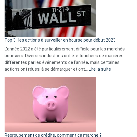
dé
cou
et
gui
d’a
ass
Top 3 : les actions à surveiller en bourse pour début 2023
L’année 2022 a été particulièrement difficile pour les marchés
boursiers. Diverses industries ont été touchées de manières
différentes par les événements de l’année, mais certaines
:
actions ont réussi à se démarquer et ont…
Lire la suite
Top
3
:
les
actions
à
surveiller
en
bourse
Regroupement de crédits, comment ça marche ?
pour