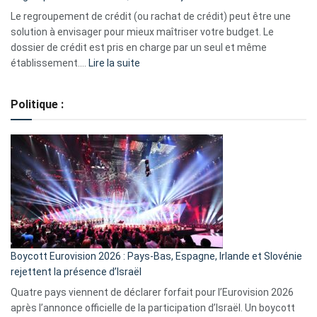
début
Le regroupement de crédit (ou rachat de crédit) peut être une
2023
solution à envisager pour mieux maîtriser votre budget. Le
dossier de crédit est pris en charge par un seul et même
:
établissement.…
Lire la suite
Regroupement
de
Politique :
crédits,
comment
ça
marche
?
Boycott Eurovision 2026 : Pays-Bas, Espagne, Irlande et Slovénie
rejettent la présence d’Israël
Quatre pays viennent de déclarer forfait pour l’Eurovision 2026
après l’annonce officielle de la participation d’Israël. Un boycott