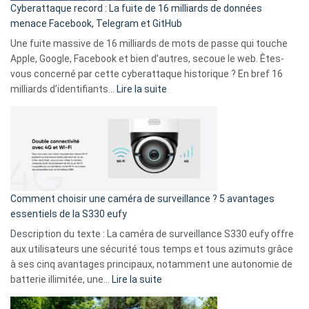
Cyberattaque record : La fuite de 16 milliards de données
comparer
menace Facebook, Telegram et GitHub
vos
goûts
Une fuite massive de 16 milliards de mots de passe qui touche
musicaux
Apple, Google, Facebook et bien d’autres, secoue le web. Êtes-
avec
vous concerné par cette cyberattaque historique ? En bref 16
9
:
milliards d’identifiants…
Lire la suite
amis
Cyberattaque
!
record
:
La
fuite
de
16
Comment choisir une caméra de surveillance ? 5 avantages
milliards
essentiels de la S330 eufy
de
Description du texte : La caméra de surveillance S330 eufy offre
données
aux utilisateurs une sécurité tous temps et tous azimuts grâce
menace
à ses cinq avantages principaux, notamment une autonomie de
Facebook,
:
batterie illimitée, une…
Lire la suite
Telegram
Comment
et
choisir