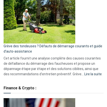
GitHub
une
caméra
de
surveillance
?
5
avantages
essentiels
Grève des tondeuses ? Défauts de démarrage courants et guide
de
d’auto-assistance
la
S330
Cet article fournit une analyse complète des causes courantes
eufy
de défaillance du démarrage des faucheuses et propose un
dépannage étape par étape et des solutions ciblées, ainsi que
:
des recommandations d’entretien préventif. Grève…
Lire la suite
Grè
de
Finance & Crypto :
to
?
Déf
de