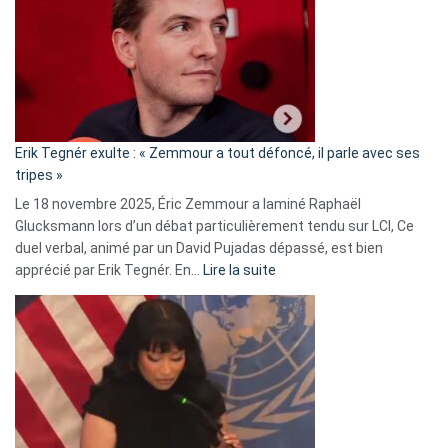
d’alliance
secrète
avec
le
RN
:
«
Erik Tegnér exulte : « Zemmour a tout défoncé, il parle avec ses
C’est
tripes »
une
Le 18 novembre 2025, Éric Zemmour a laminé Raphaël
fake
Glucksmann lors d’un débat particulièrement tendu sur LCI, Ce
news
duel verbal, animé par un David Pujadas dépassé, est bien
»
:
apprécié par Erik Tegnér. En…
Lire la suite
Erik
Tegnér
exulte
:
« Zemmour
a
tout
défoncé,