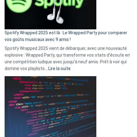
n’ai
pas
de
cash
»
Spotify Wrapped 2025 est là : Le Wrapped Party pour comparer
:
vos goûts musicaux avec 9 amis !
comment
Spotify Wrapped 2025 vient de débarquer, avec une nouveauté
Solly
explosive : Wrapped Party, qui transforme vos stats d’écoute en
change
une compétition ludique avec jusqu’à neuf amis. Prêt à voir qui
la
:
domine vos playlists…
Lire la suite
vie
Spotify
des
Wrapped
sans-
2025
abri
est
en
là
3
:
secondes
Le
Wrapped
Party
pour