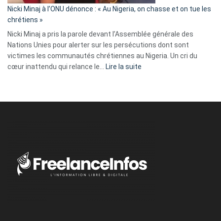
parle
Nicki Minaj à l’ONU dénonce : « Au Nigeria, on chasse et on tue les
avec
chrétiens »
ses
Nicki Minaj a pris la parole devant l’Assemblée générale des
tripes »
Nations Unies pour alerter sur les persécutions dont sont
victimes les communautés chrétiennes au Nigeria. Un cri du
:
cœur inattendu qui relance le…
Lire la suite
Nicki
Minaj
à
l’ONU
dénonce
:
«
Au
Nigeria,
on
chasse
et
on
tue