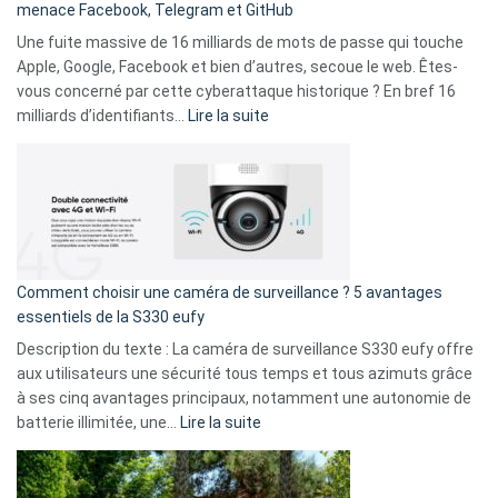
menace Facebook, Telegram et GitHub
vos
goûts
Une fuite massive de 16 milliards de mots de passe qui touche
musicaux
Apple, Google, Facebook et bien d’autres, secoue le web. Êtes-
avec
vous concerné par cette cyberattaque historique ? En bref 16
9
:
milliards d’identifiants…
Lire la suite
amis
Cyberattaque
!
record
:
La
fuite
de
16
Comment choisir une caméra de surveillance ? 5 avantages
milliards
essentiels de la S330 eufy
de
Description du texte : La caméra de surveillance S330 eufy offre
données
aux utilisateurs une sécurité tous temps et tous azimuts grâce
menace
à ses cinq avantages principaux, notamment une autonomie de
Facebook,
:
batterie illimitée, une…
Lire la suite
Telegram
Comment
et
choisir
GitHub
une