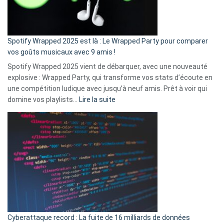
pas
de
cash
»
Spotify Wrapped 2025 est là : Le Wrapped Party pour comparer
:
vos goûts musicaux avec 9 amis !
comment
Spotify Wrapped 2025 vient de débarquer, avec une nouveauté
Solly
explosive : Wrapped Party, qui transforme vos stats d’écoute en
change
une compétition ludique avec jusqu’à neuf amis. Prêt à voir qui
la
:
domine vos playlists…
Lire la suite
vie
Spotify
des
Wrapped
sans-
2025
abri
est
en
là
3
:
secondes
Le
Wrapped
Party
pour
Cyberattaque record : La fuite de 16 milliards de données
comparer