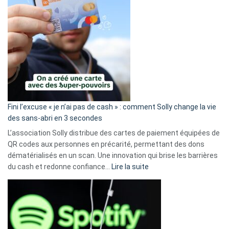
Fini l’excuse « je n’ai pas de cash » : comment Solly change la vie
des sans-abri en 3 secondes
L’association Solly distribue des cartes de paiement équipées de
QR codes aux personnes en précarité, permettant des dons
dématérialisés en un scan. Une innovation qui brise les barrières
:
du cash et redonne confiance…
Lire la suite
Fini
l’excuse
«
je
n’ai