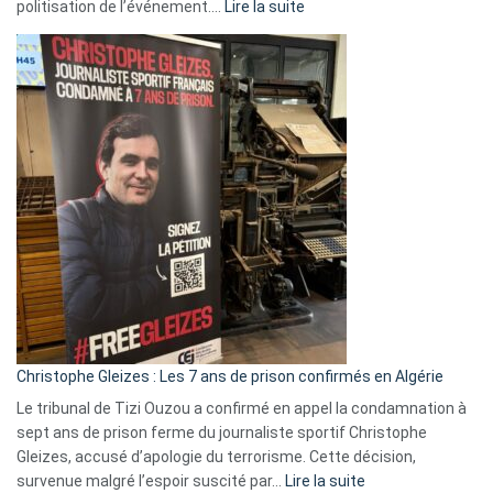
:
politisation de l’événement.…
Lire la suite
Boycott
Eurovision
2026
:
Pays-
Bas,
Espagne,
Irlande
et
Slovénie
rejettent
la
présence
d’Israël
Christophe Gleizes : Les 7 ans de prison confirmés en Algérie
Le tribunal de Tizi Ouzou a confirmé en appel la condamnation à
sept ans de prison ferme du journaliste sportif Christophe
Gleizes, accusé d’apologie du terrorisme. Cette décision,
:
survenue malgré l’espoir suscité par…
Lire la suite