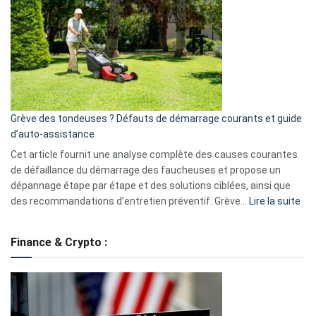
caméra
de
surveillance
?
5
avantages
essentiels
Grève des tondeuses ? Défauts de démarrage courants et guide
de
d’auto-assistance
la
S330
Cet article fournit une analyse complète des causes courantes
eufy
de défaillance du démarrage des faucheuses et propose un
dépannage étape par étape et des solutions ciblées, ainsi que
:
des recommandations d’entretien préventif. Grève…
Lire la suite
Grè
de
Finance & Crypto :
to
?
Déf
de
dé