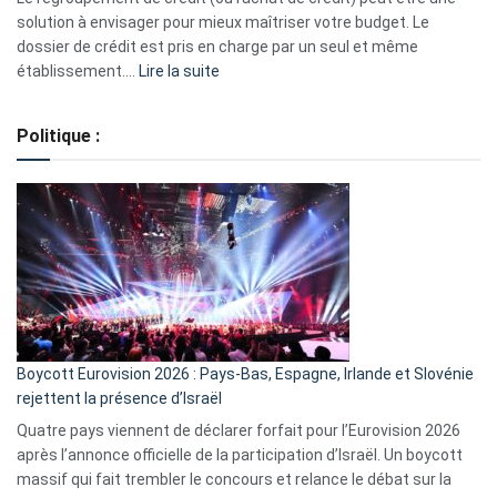
2023
solution à envisager pour mieux maîtriser votre budget. Le
dossier de crédit est pris en charge par un seul et même
:
établissement.…
Lire la suite
Regroupement
de
Politique :
crédits,
comment
ça
marche
?
Boycott Eurovision 2026 : Pays-Bas, Espagne, Irlande et Slovénie
rejettent la présence d’Israël
Quatre pays viennent de déclarer forfait pour l’Eurovision 2026
après l’annonce officielle de la participation d’Israël. Un boycott
massif qui fait trembler le concours et relance le débat sur la