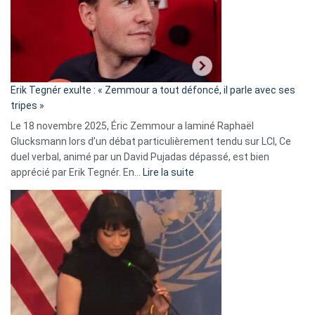
secrète
avec
le
RN
:
«
Erik Tegnér exulte : « Zemmour a tout défoncé, il parle avec ses
C’est
tripes »
une
Le 18 novembre 2025, Éric Zemmour a laminé Raphaël
fake
Glucksmann lors d’un débat particulièrement tendu sur LCI, Ce
news
duel verbal, animé par un David Pujadas dépassé, est bien
»
:
apprécié par Erik Tegnér. En…
Lire la suite
Erik
Tegnér
exulte
:
« Zemmour
a
tout
défoncé,
il