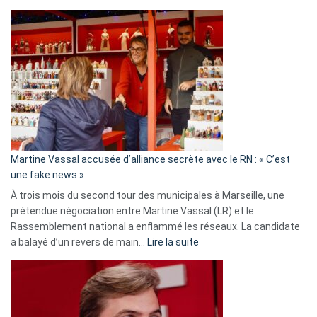
Christophe
Gleizes
:
Les
7
ans
de
prison
confirmés
en
Martine Vassal accusée d’alliance secrète avec le RN : « C’est
Algérie
une fake news »
À trois mois du second tour des municipales à Marseille, une
prétendue négociation entre Martine Vassal (LR) et le
Rassemblement national a enflammé les réseaux. La candidate
:
a balayé d’un revers de main…
Lire la suite
Martine
Vassal
accusée
d’alliance