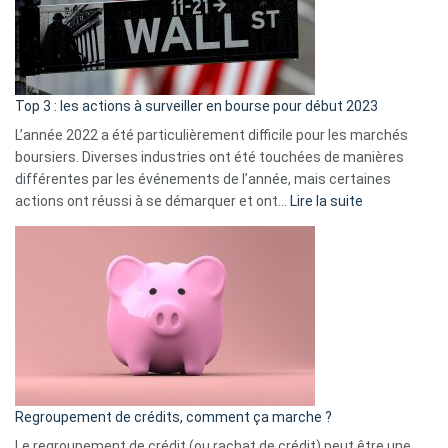
cou
et
gui
d’a
ass
Top 3 : les actions à surveiller en bourse pour début 2023
L’année 2022 a été particulièrement difficile pour les marchés
boursiers. Diverses industries ont été touchées de manières
différentes par les événements de l’année, mais certaines
:
actions ont réussi à se démarquer et ont…
Lire la suite
Top
3
:
les
actions
à
surveiller
en
bourse
Regroupement de crédits, comment ça marche ?
pour
début
Le regroupement de crédit (ou rachat de crédit) peut être une