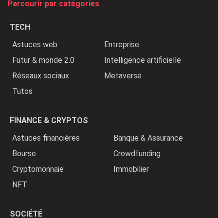
Parcourir par catégories
les
chrétiens
TECH
»
Astuces web
Entreprise
Futur & monde 2.0
Intelligence artificielle
Réseaux sociaux
Metaverse
Tutos
FINANCE & CRYPTOS
Astuces financières
Banque & Assurance
Bourse
Crowdfunding
Cryptomonnaie
Immobilier
NFT
SOCIÉTÉ