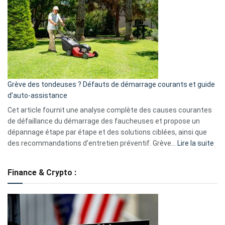
caméra
de
surveillance
?
5
avantages
essentiels
Grève des tondeuses ? Défauts de démarrage courants et guide
de
d’auto-assistance
la
S330
Cet article fournit une analyse complète des causes courantes
eufy
de défaillance du démarrage des faucheuses et propose un
dépannage étape par étape et des solutions ciblées, ainsi que
:
des recommandations d’entretien préventif. Grève…
Lire la suite
Grè
de
Finance & Crypto :
to
?
Déf
de
dé