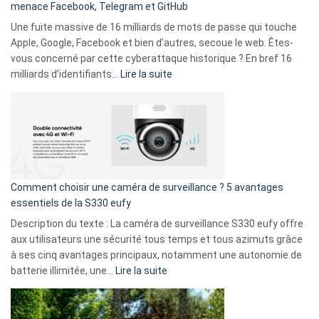
menace Facebook, Telegram et GitHub
vos
goûts
Une fuite massive de 16 milliards de mots de passe qui touche
musicaux
Apple, Google, Facebook et bien d’autres, secoue le web. Êtes-
avec
vous concerné par cette cyberattaque historique ? En bref 16
9
:
milliards d’identifiants…
Lire la suite
amis
Cyberattaque
!
record
:
La
fuite
de
16
Comment choisir une caméra de surveillance ? 5 avantages
milliards
essentiels de la S330 eufy
de
Description du texte : La caméra de surveillance S330 eufy offre
données
aux utilisateurs une sécurité tous temps et tous azimuts grâce
menace
à ses cinq avantages principaux, notamment une autonomie de
Facebook,
:
batterie illimitée, une…
Lire la suite
Telegram
Comment
et
choisir
GitHub
une