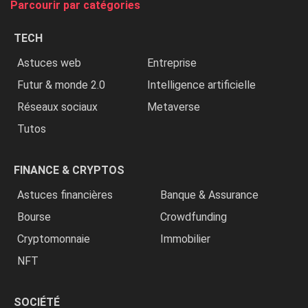
Parcourir par catégories
les
chrétiens
TECH
»
Astuces web
Entreprise
Futur & monde 2.0
Intelligence artificielle
Réseaux sociaux
Metaverse
Tutos
FINANCE & CRYPTOS
Astuces financières
Banque & Assurance
Bourse
Crowdfunding
Cryptomonnaie
Immobilier
NFT
SOCIÉTÉ