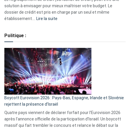
2023
solution à envisager pour mieux maîtriser votre budget. Le
dossier de crédit est pris en charge par un seul et même
:
établissement.…
Lire la suite
Regroupement
de
Politique :
crédits,
comment
ça
marche
?
Boycott Eurovision 2026 : Pays-Bas, Espagne, Irlande et Slovénie
rejettent la présence d’Israël
Quatre pays viennent de déclarer forfait pour l’Eurovision 2026
après l’annonce officielle de la participation d’Israël. Un boycott
massif qui fait trembler le concours et relance le débat sur la