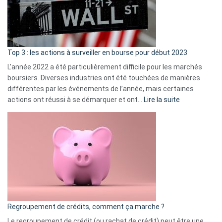
cou
et
gui
d’a
ass
Top 3 : les actions à surveiller en bourse pour début 2023
L’année 2022 a été particulièrement difficile pour les marchés
boursiers. Diverses industries ont été touchées de manières
différentes par les événements de l’année, mais certaines
:
actions ont réussi à se démarquer et ont…
Lire la suite
Top
3
:
les
actions
à
surveiller
en
bourse
Regroupement de crédits, comment ça marche ?
pour
début
Le regroupement de crédit (ou rachat de crédit) peut être une