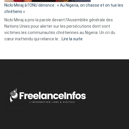
parle
Nicki Minaj à l’ONU dénonce : « Au Nigeria, on chasse et on tue les
avec
chrétiens »
ses
Nicki Minaj a pris la parole devant l’Assemblée générale des
tripes »
Nations Unies pour alerter sur les persécutions dont sont
victimes les communautés chrétiennes au Nigeria. Un cri du
:
cœur inattendu qui relance le…
Lire la suite
Nicki
Minaj
à
l’ONU
dénonce
:
«
Au
Nigeria,
on
chasse
et
on
tue