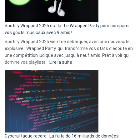
pas
de
cash
»
Spotify Wrapped 2025 est là : Le Wrapped Party pour comparer
:
vos goûts musicaux avec 9 amis !
comment
Spotify Wrapped 2025 vient de débarquer, avec une nouveauté
Solly
explosive : Wrapped Party, qui transforme vos stats d’écoute en
change
une compétition ludique avec jusqu’à neuf amis. Prêt à voir qui
la
:
domine vos playlists…
Lire la suite
vie
Spotify
des
Wrapped
sans-
2025
abri
est
en
là
3
:
secondes
Le
Wrapped
Party
pour
Cyberattaque record : La fuite de 16 milliards de données
comparer