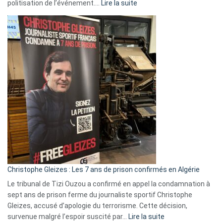
:
politisation de l’événement.…
Lire la suite
Boycott
Eurovision
2026
:
Pays-
Bas,
Espagne,
Irlande
et
Slovénie
rejettent
la
présence
d’Israël
Christophe Gleizes : Les 7 ans de prison confirmés en Algérie
Le tribunal de Tizi Ouzou a confirmé en appel la condamnation à
sept ans de prison ferme du journaliste sportif Christophe
Gleizes, accusé d’apologie du terrorisme. Cette décision,
:
survenue malgré l’espoir suscité par…
Lire la suite