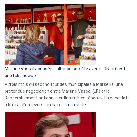
Christophe
Gleizes
:
Les
7
ans
de
prison
confirmés
en
Martine Vassal accusée d’alliance secrète avec le RN : « C’est
Algérie
une fake news »
À trois mois du second tour des municipales à Marseille, une
prétendue négociation entre Martine Vassal (LR) et le
Rassemblement national a enflammé les réseaux. La candidate
:
a balayé d’un revers de main…
Lire la suite
Martine
Vassal
accusée
d’alliance