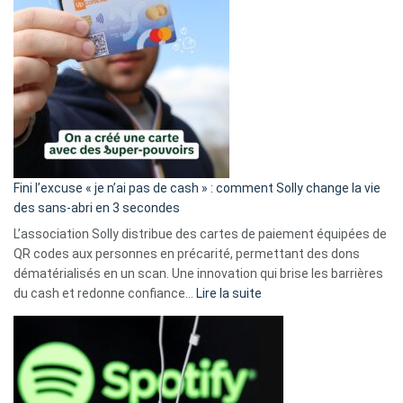
Fini l’excuse « je n’ai pas de cash » : comment Solly change la vie
des sans-abri en 3 secondes
L’association Solly distribue des cartes de paiement équipées de
QR codes aux personnes en précarité, permettant des dons
dématérialisés en un scan. Une innovation qui brise les barrières
:
du cash et redonne confiance…
Lire la suite
Fini
l’excuse
«
je
n’ai