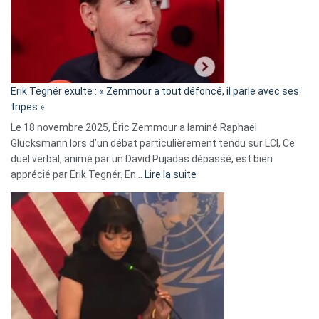
secrète
avec
le
RN
:
«
Erik Tegnér exulte : « Zemmour a tout défoncé, il parle avec ses
C’est
tripes »
une
Le 18 novembre 2025, Éric Zemmour a laminé Raphaël
fake
Glucksmann lors d’un débat particulièrement tendu sur LCI, Ce
news
duel verbal, animé par un David Pujadas dépassé, est bien
»
:
apprécié par Erik Tegnér. En…
Lire la suite
Erik
Tegnér
exulte
:
« Zemmour
a
tout
défoncé,
il