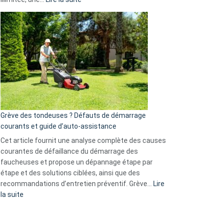
et
Comment
GitHub
choisir
une
caméra
de
surveillance
?
5
avantages
essentiels
Grève des tondeuses ? Défauts de démarrage
de
courants et guide d’auto-assistance
la
S330
Cet article fournit une analyse complète des causes
eufy
courantes de défaillance du démarrage des
faucheuses et propose un dépannage étape par
étape et des solutions ciblées, ainsi que des
recommandations d’entretien préventif. Grève…
Lire
:
la suite
Grève
des