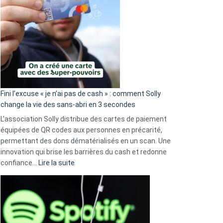
Fini l’excuse « je n’ai pas de cash » : comment Solly
change la vie des sans-abri en 3 secondes
L’association Solly distribue des cartes de paiement
équipées de QR codes aux personnes en précarité,
permettant des dons dématérialisés en un scan. Une
innovation qui brise les barrières du cash et redonne
:
confiance…
Lire la suite
Fini
l’excuse
«
je
n’ai