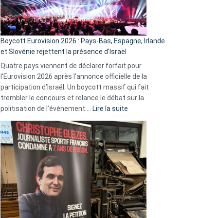
Boycott Eurovision 2026 : Pays-Bas, Espagne, Irlande
et Slovénie rejettent la présence d’Israël
Quatre pays viennent de déclarer forfait pour
l’Eurovision 2026 après l’annonce officielle de la
participation d’Israël. Un boycott massif qui fait
trembler le concours et relance le débat sur la
:
politisation de l’événement.…
Lire la suite
Boycott
Eurovision
2026
:
Pays-
Bas,
Espagne,
Irlande
et
Slovénie