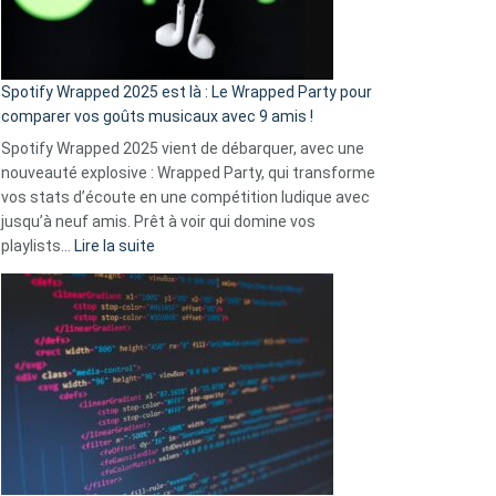
pas
de
cash
»
Spotify Wrapped 2025 est là : Le Wrapped Party pour
:
comparer vos goûts musicaux avec 9 amis !
comment
Spotify Wrapped 2025 vient de débarquer, avec une
Solly
nouveauté explosive : Wrapped Party, qui transforme
change
vos stats d’écoute en une compétition ludique avec
la
jusqu’à neuf amis. Prêt à voir qui domine vos
vie
:
playlists…
Lire la suite
des
Spotify
sans-
Wrapped
abri
2025
en
est
3
là
secondes
:
Le
Wrapped
Party
pour