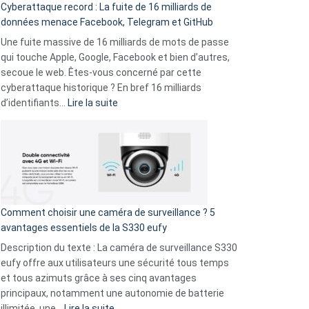
Cyberattaque record : La fuite de 16 milliards de
comparer
données menace Facebook, Telegram et GitHub
vos
goûts
Une fuite massive de 16 milliards de mots de passe
musicaux
qui touche Apple, Google, Facebook et bien d’autres,
avec
secoue le web. Êtes-vous concerné par cette
9
cyberattaque historique ? En bref 16 milliards
amis
:
d’identifiants…
Lire la suite
!
Cyberattaque
record
:
La
fuite
de
16
Comment choisir une caméra de surveillance ? 5
milliards
avantages essentiels de la S330 eufy
de
Description du texte : La caméra de surveillance S330
données
eufy offre aux utilisateurs une sécurité tous temps
menace
et tous azimuts grâce à ses cinq avantages
Facebook,
principaux, notamment une autonomie de batterie
Telegram
:
illimitée, une…
Lire la suite