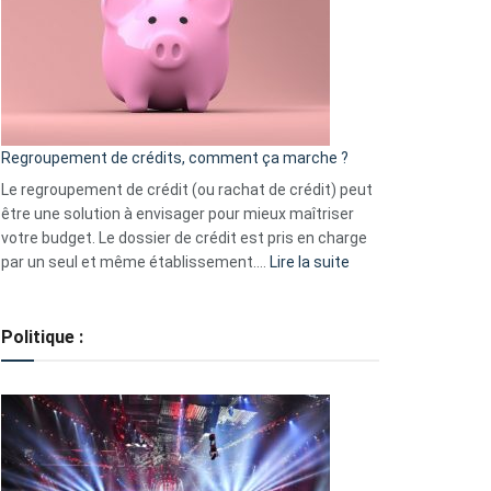
les
actions
à
surveiller
en
bourse
Regroupement de crédits, comment ça marche ?
pour
début
Le regroupement de crédit (ou rachat de crédit) peut
2023
être une solution à envisager pour mieux maîtriser
votre budget. Le dossier de crédit est pris en charge
:
par un seul et même établissement.…
Lire la suite
Regroupement
de
crédits,
Politique :
comment
ça
marche
?