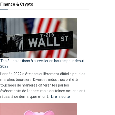
tondeuses
Finance & Crypto :
?
Défauts
de
démarrage
courants
et
guide
d’auto-
assistance
Top 3 : les actions à surveiller en bourse pour début
2023
L’année 2022 a été particulièrement difficile pour les
marchés boursiers. Diverses industries ont été
touchées de manières différentes par les
événements de l’année, mais certaines actions ont
:
réussi à se démarquer et ont…
Lire la suite
Top
3
: