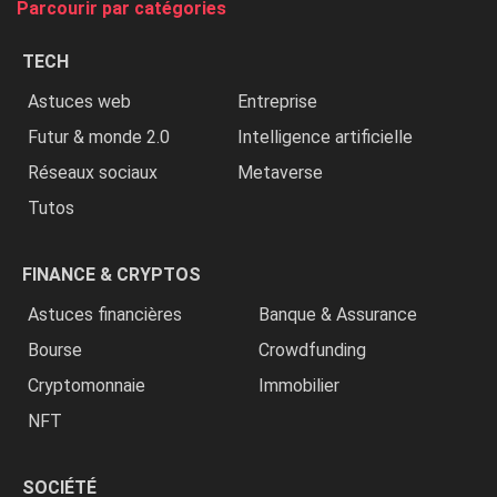
Parcourir par catégories
les
chrétiens
TECH
»
Astuces web
Entreprise
Futur & monde 2.0
Intelligence artificielle
Réseaux sociaux
Metaverse
Tutos
FINANCE & CRYPTOS
Astuces financières
Banque & Assurance
Bourse
Crowdfunding
Cryptomonnaie
Immobilier
NFT
SOCIÉTÉ