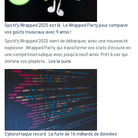
pas
de
cash
»
Spotify Wrapped 2025 est là : Le Wrapped Party pour comparer
:
vos goûts musicaux avec 9 amis !
comment
Spotify Wrapped 2025 vient de débarquer, avec une nouveauté
Solly
explosive : Wrapped Party, qui transforme vos stats d’écoute en
change
une compétition ludique avec jusqu’à neuf amis. Prêt à voir qui
la
:
domine vos playlists…
Lire la suite
vie
Spotify
des
Wrapped
sans-
2025
abri
est
en
là
3
:
secondes
Le
Wrapped
Party
pour
Cyberattaque record : La fuite de 16 milliards de données
comparer