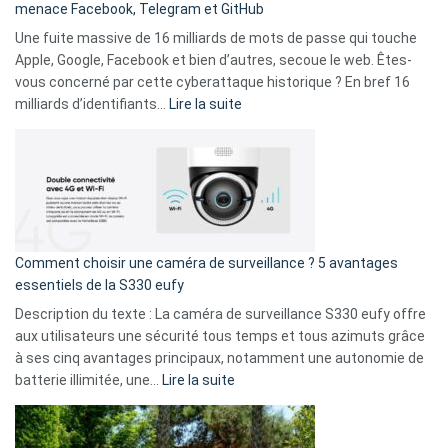
menace Facebook, Telegram et GitHub
vos
goûts
Une fuite massive de 16 milliards de mots de passe qui touche
musicaux
Apple, Google, Facebook et bien d’autres, secoue le web. Êtes-
avec
vous concerné par cette cyberattaque historique ? En bref 16
9
:
milliards d’identifiants…
Lire la suite
amis
Cyberattaque
!
record
:
La
fuite
de
16
Comment choisir une caméra de surveillance ? 5 avantages
milliards
essentiels de la S330 eufy
de
Description du texte : La caméra de surveillance S330 eufy offre
données
aux utilisateurs une sécurité tous temps et tous azimuts grâce
menace
à ses cinq avantages principaux, notamment une autonomie de
Facebook,
:
batterie illimitée, une…
Lire la suite
Telegram
Comment
et
choisir
GitHub
une