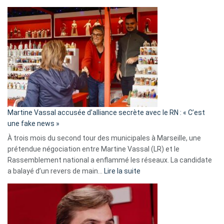
Christophe
Gleizes
:
Les
7
ans
de
prison
confirmés
en
Martine Vassal accusée d’alliance secrète avec le RN : « C’est
Algérie
une fake news »
À trois mois du second tour des municipales à Marseille, une
prétendue négociation entre Martine Vassal (LR) et le
Rassemblement national a enflammé les réseaux. La candidate
:
a balayé d’un revers de main…
Lire la suite
Martine
Vassal
accusée
d’alliance