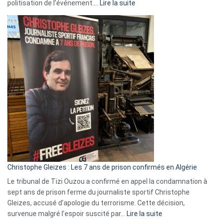
:
politisation de l’événement.…
Lire la suite
Boycott
Eurovision
2026
:
Pays-
Bas,
Espagne,
Irlande
et
Slovénie
rejettent
la
présence
d’Israël
Christophe Gleizes : Les 7 ans de prison confirmés en Algérie
Le tribunal de Tizi Ouzou a confirmé en appel la condamnation à
sept ans de prison ferme du journaliste sportif Christophe
Gleizes, accusé d’apologie du terrorisme. Cette décision,
:
survenue malgré l’espoir suscité par…
Lire la suite