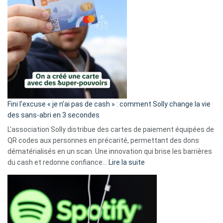
Fini l’excuse « je n’ai pas de cash » : comment Solly change la vie
des sans-abri en 3 secondes
L’association Solly distribue des cartes de paiement équipées de
QR codes aux personnes en précarité, permettant des dons
dématérialisés en un scan. Une innovation qui brise les barrières
:
du cash et redonne confiance…
Lire la suite
Fini
l’excuse
«
je
n’ai