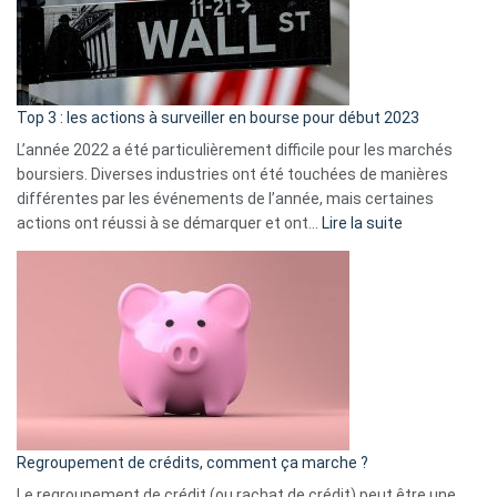
cou
et
gui
d’a
ass
Top 3 : les actions à surveiller en bourse pour début 2023
L’année 2022 a été particulièrement difficile pour les marchés
boursiers. Diverses industries ont été touchées de manières
différentes par les événements de l’année, mais certaines
:
actions ont réussi à se démarquer et ont…
Lire la suite
Top
3
:
les
actions
à
surveiller
en
bourse
Regroupement de crédits, comment ça marche ?
pour
début
Le regroupement de crédit (ou rachat de crédit) peut être une