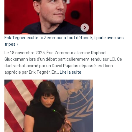
secrète
avec
le
RN
:
«
Erik Tegnér exulte : « Zemmour a tout défoncé, il parle avec ses
C’est
tripes »
une
Le 18 novembre 2025, Éric Zemmour a laminé Raphaël
fake
Glucksmann lors d’un débat particulièrement tendu sur LCI, Ce
news
duel verbal, animé par un David Pujadas dépassé, est bien
»
:
apprécié par Erik Tegnér. En…
Lire la suite
Erik
Tegnér
exulte
:
« Zemmour
a
tout
défoncé,
il