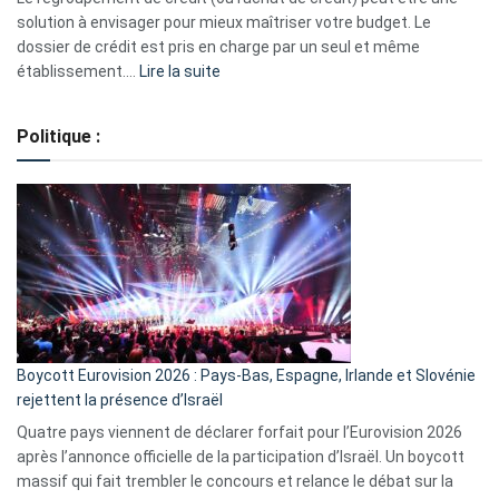
2023
solution à envisager pour mieux maîtriser votre budget. Le
dossier de crédit est pris en charge par un seul et même
:
établissement.…
Lire la suite
Regroupement
de
Politique :
crédits,
comment
ça
marche
?
Boycott Eurovision 2026 : Pays-Bas, Espagne, Irlande et Slovénie
rejettent la présence d’Israël
Quatre pays viennent de déclarer forfait pour l’Eurovision 2026
après l’annonce officielle de la participation d’Israël. Un boycott
massif qui fait trembler le concours et relance le débat sur la