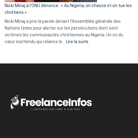
parle
Nicki Minaj à l’ONU dénonce : « Au Nigeria, on chasse et on tue les
avec
chrétiens »
ses
Nicki Minaj a pris la parole devant l’Assemblée générale des
tripes »
Nations Unies pour alerter sur les persécutions dont sont
victimes les communautés chrétiennes au Nigeria. Un cri du
:
cœur inattendu qui relance le…
Lire la suite
Nicki
Minaj
à
l’ONU
dénonce
:
«
Au
Nigeria,
on
chasse
et
on
tue