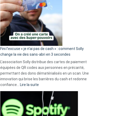
Fini l’excuse « je n’ai pas de cash » : comment Solly
change la vie des sans-abri en 3 secondes
L’association Solly distribue des cartes de paiement
équipées de QR codes aux personnes en précarité,
permettant des dons dématérialisés en un scan. Une
innovation qui brise les barrières du cash et redonne
:
confiance…
Lire la suite
Fini
l’excuse
«
je
n’ai