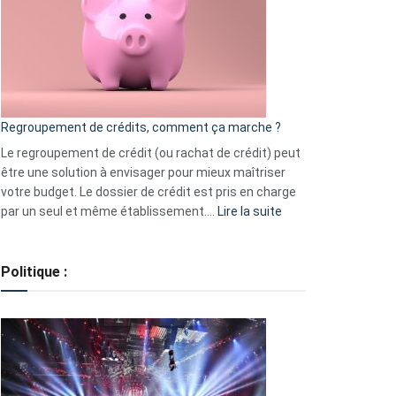
les
actions
à
surveiller
en
bourse
Regroupement de crédits, comment ça marche ?
pour
début
Le regroupement de crédit (ou rachat de crédit) peut
2023
être une solution à envisager pour mieux maîtriser
votre budget. Le dossier de crédit est pris en charge
:
par un seul et même établissement.…
Lire la suite
Regroupement
de
crédits,
Politique :
comment
ça
marche
?