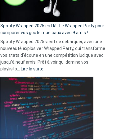
pas
de
cash
»
Spotify Wrapped 2025 est là : Le Wrapped Party pour
:
comparer vos goûts musicaux avec 9 amis !
comment
Spotify Wrapped 2025 vient de débarquer, avec une
Solly
nouveauté explosive : Wrapped Party, qui transforme
change
vos stats d’écoute en une compétition ludique avec
la
jusqu’à neuf amis. Prêt à voir qui domine vos
vie
:
playlists…
Lire la suite
des
Spotify
sans-
Wrapped
abri
2025
en
est
3
là
secondes
:
Le
Wrapped
Party
pour