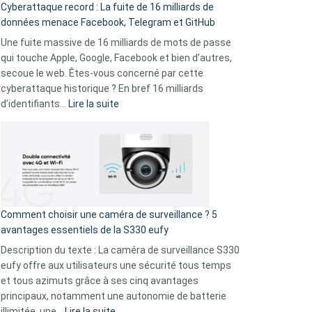
Cyberattaque record : La fuite de 16 milliards de
comparer
données menace Facebook, Telegram et GitHub
vos
goûts
Une fuite massive de 16 milliards de mots de passe
musicaux
qui touche Apple, Google, Facebook et bien d’autres,
avec
secoue le web. Êtes-vous concerné par cette
9
cyberattaque historique ? En bref 16 milliards
amis
:
d’identifiants…
Lire la suite
!
Cyberattaque
record
:
La
fuite
de
16
Comment choisir une caméra de surveillance ? 5
milliards
avantages essentiels de la S330 eufy
de
Description du texte : La caméra de surveillance S330
données
eufy offre aux utilisateurs une sécurité tous temps
menace
et tous azimuts grâce à ses cinq avantages
Facebook,
principaux, notamment une autonomie de batterie
Telegram
:
illimitée, une…
Lire la suite