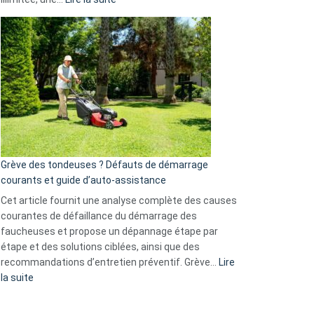
et
Comment
GitHub
choisir
une
caméra
de
surveillance
?
5
avantages
essentiels
Grève des tondeuses ? Défauts de démarrage
de
courants et guide d’auto-assistance
la
S330
Cet article fournit une analyse complète des causes
eufy
courantes de défaillance du démarrage des
faucheuses et propose un dépannage étape par
étape et des solutions ciblées, ainsi que des
recommandations d’entretien préventif. Grève…
Lire
:
la suite
Grève
des