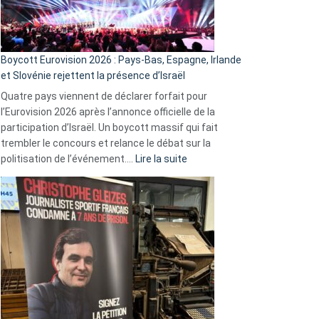
Boycott Eurovision 2026 : Pays-Bas, Espagne, Irlande
et Slovénie rejettent la présence d’Israël
Quatre pays viennent de déclarer forfait pour
l’Eurovision 2026 après l’annonce officielle de la
participation d’Israël. Un boycott massif qui fait
trembler le concours et relance le débat sur la
:
politisation de l’événement.…
Lire la suite
Boycott
Eurovision
2026
:
Pays-
Bas,
Espagne,
Irlande
et
Slovénie