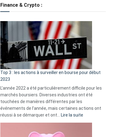
tondeuses
Finance & Crypto :
?
Défauts
de
démarrage
courants
et
guide
d’auto-
assistance
Top 3 : les actions à surveiller en bourse pour début
2023
L’année 2022 a été particulièrement difficile pour les
marchés boursiers. Diverses industries ont été
touchées de manières différentes par les
événements de l’année, mais certaines actions ont
:
réussi à se démarquer et ont…
Lire la suite
Top
3
: