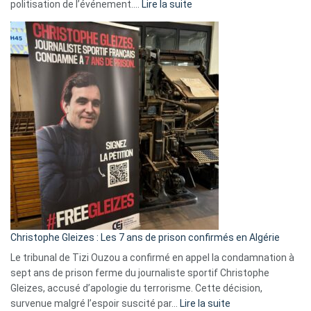
:
politisation de l’événement.…
Lire la suite
Boycott
Eurovision
2026
:
Pays-
Bas,
Espagne,
Irlande
et
Slovénie
rejettent
la
présence
d’Israël
Christophe Gleizes : Les 7 ans de prison confirmés en Algérie
Le tribunal de Tizi Ouzou a confirmé en appel la condamnation à
sept ans de prison ferme du journaliste sportif Christophe
Gleizes, accusé d’apologie du terrorisme. Cette décision,
:
survenue malgré l’espoir suscité par…
Lire la suite