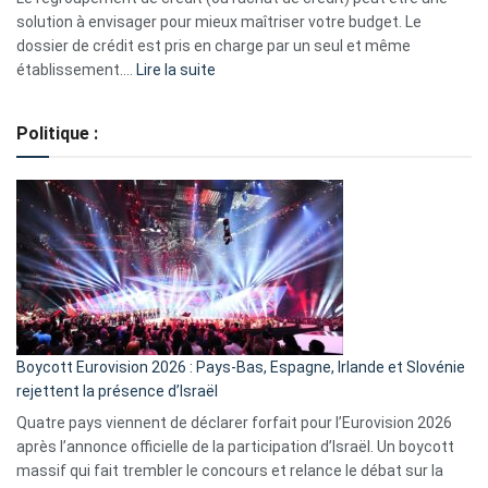
2023
solution à envisager pour mieux maîtriser votre budget. Le
dossier de crédit est pris en charge par un seul et même
:
établissement.…
Lire la suite
Regroupement
de
Politique :
crédits,
comment
ça
marche
?
Boycott Eurovision 2026 : Pays-Bas, Espagne, Irlande et Slovénie
rejettent la présence d’Israël
Quatre pays viennent de déclarer forfait pour l’Eurovision 2026
après l’annonce officielle de la participation d’Israël. Un boycott
massif qui fait trembler le concours et relance le débat sur la