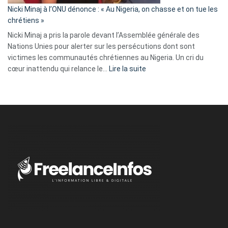
parle
Nicki Minaj à l’ONU dénonce : « Au Nigeria, on chasse et on tue les
avec
chrétiens »
ses
Nicki Minaj a pris la parole devant l’Assemblée générale des
tripes »
Nations Unies pour alerter sur les persécutions dont sont
victimes les communautés chrétiennes au Nigeria. Un cri du
:
cœur inattendu qui relance le…
Lire la suite
Nicki
Minaj
à
l’ONU
dénonce
:
«
Au
Nigeria,
on
chasse
et
on
tue