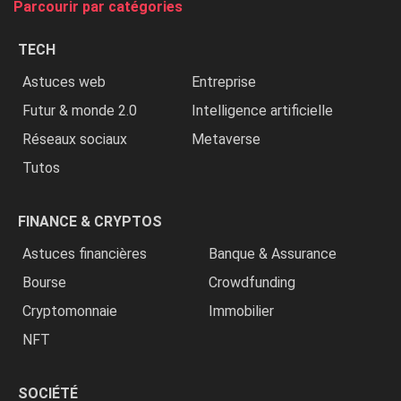
Parcourir par catégories
les
chrétiens
TECH
»
Astuces web
Entreprise
Futur & monde 2.0
Intelligence artificielle
Réseaux sociaux
Metaverse
Tutos
FINANCE & CRYPTOS
Astuces financières
Banque & Assurance
Bourse
Crowdfunding
Cryptomonnaie
Immobilier
NFT
SOCIÉTÉ