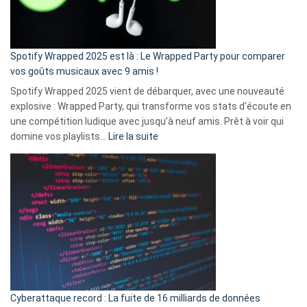
pas
de
cash
»
Spotify Wrapped 2025 est là : Le Wrapped Party pour comparer
:
vos goûts musicaux avec 9 amis !
comment
Spotify Wrapped 2025 vient de débarquer, avec une nouveauté
Solly
explosive : Wrapped Party, qui transforme vos stats d’écoute en
change
une compétition ludique avec jusqu’à neuf amis. Prêt à voir qui
la
:
domine vos playlists…
Lire la suite
vie
Spotify
des
Wrapped
sans-
2025
abri
est
en
là
3
:
secondes
Le
Wrapped
Party
pour
Cyberattaque record : La fuite de 16 milliards de données
comparer