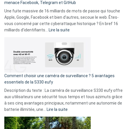
menace Facebook, Telegram et GitHub
vos
goûts
Une fuite massive de 16 milliards de mots de passe qui touche
musicaux
Apple, Google, Facebook et bien d’autres, secoue le web. Êtes-
avec
vous concerné par cette cyberattaque historique ? En bref 16
9
:
milliards d’identifiants…
Lire la suite
amis
Cyberattaque
!
record
:
La
fuite
de
16
Comment choisir une caméra de surveillance ? 5 avantages
milliards
essentiels de la S330 eufy
de
Description du texte : La caméra de surveillance S330 eufy offre
données
aux utilisateurs une sécurité tous temps et tous azimuts grâce
menace
à ses cinq avantages principaux, notamment une autonomie de
Facebook,
:
batterie illimitée, une…
Lire la suite
Telegram
Comment
et
choisir
GitHub
une