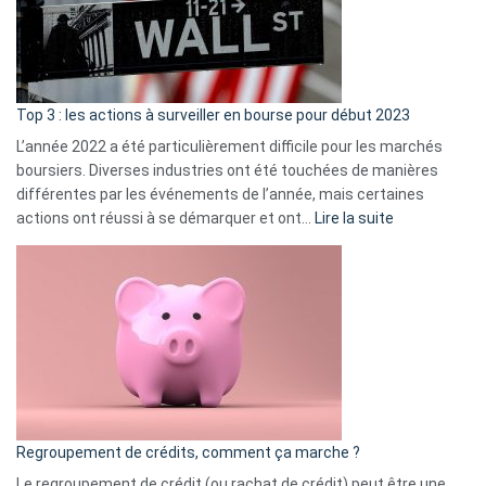
cou
et
gui
d’a
ass
Top 3 : les actions à surveiller en bourse pour début 2023
L’année 2022 a été particulièrement difficile pour les marchés
boursiers. Diverses industries ont été touchées de manières
différentes par les événements de l’année, mais certaines
:
actions ont réussi à se démarquer et ont…
Lire la suite
Top
3
:
les
actions
à
surveiller
en
bourse
Regroupement de crédits, comment ça marche ?
pour
début
Le regroupement de crédit (ou rachat de crédit) peut être une