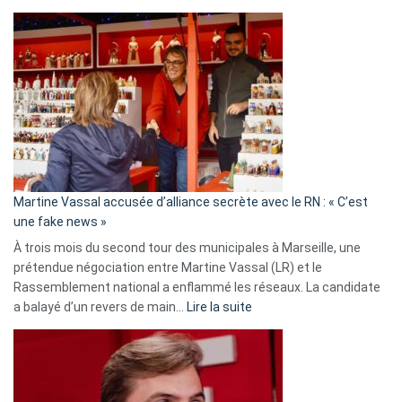
Christophe
Gleizes
:
Les
7
ans
de
prison
confirmés
en
Martine Vassal accusée d’alliance secrète avec le RN : « C’est
Algérie
une fake news »
À trois mois du second tour des municipales à Marseille, une
prétendue négociation entre Martine Vassal (LR) et le
Rassemblement national a enflammé les réseaux. La candidate
:
a balayé d’un revers de main…
Lire la suite
Martine
Vassal
accusée
d’alliance