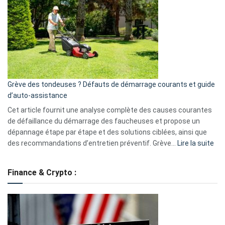
caméra
de
surveillance
?
5
avantages
essentiels
Grève des tondeuses ? Défauts de démarrage courants et guide
de
d’auto-assistance
la
S330
Cet article fournit une analyse complète des causes courantes
eufy
de défaillance du démarrage des faucheuses et propose un
dépannage étape par étape et des solutions ciblées, ainsi que
:
des recommandations d’entretien préventif. Grève…
Lire la suite
Grè
de
Finance & Crypto :
to
?
Déf
de
dé