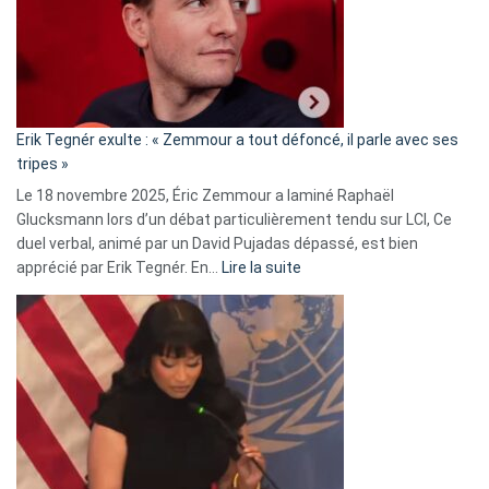
secrète
avec
le
RN
:
«
Erik Tegnér exulte : « Zemmour a tout défoncé, il parle avec ses
C’est
tripes »
une
Le 18 novembre 2025, Éric Zemmour a laminé Raphaël
fake
Glucksmann lors d’un débat particulièrement tendu sur LCI, Ce
news
duel verbal, animé par un David Pujadas dépassé, est bien
»
:
apprécié par Erik Tegnér. En…
Lire la suite
Erik
Tegnér
exulte
:
« Zemmour
a
tout
défoncé,
il