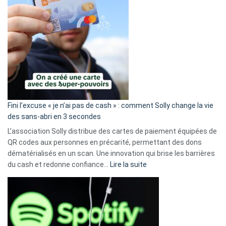
Fini l’excuse « je n’ai pas de cash » : comment Solly change la vie
des sans-abri en 3 secondes
L’association Solly distribue des cartes de paiement équipées de
QR codes aux personnes en précarité, permettant des dons
dématérialisés en un scan. Une innovation qui brise les barrières
:
du cash et redonne confiance…
Lire la suite
Fini
l’excuse
«
je
n’ai