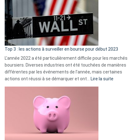
de
dé
cou
et
gui
d’a
ass
Top 3 : les actions à surveiller en bourse pour début 2023
L’année 2022 a été particulièrement difficile pour les marchés
boursiers. Diverses industries ont été touchées de manières
différentes par les événements de l’année, mais certaines
:
actions ont réussi à se démarquer et ont…
Lire la suite
Top
3
:
les
actions
à
surveiller
en