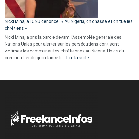
tout
défoncé,
il
parle
Nicki Minaj à l’ONU dénonce : « Au Nigeria, on chasse et on tue les
avec
chrétiens »
ses
Nicki Minaj a pris la parole devant l’Assemblée générale des
tripes »
Nations Unies pour alerter sur les persécutions dont sont
victimes les communautés chrétiennes au Nigeria. Un cri du
:
cœur inattendu qui relance le…
Lire la suite
Nicki
Minaj
à
l’ONU
dénonce
:
«
Au
Nigeria,
on
chasse