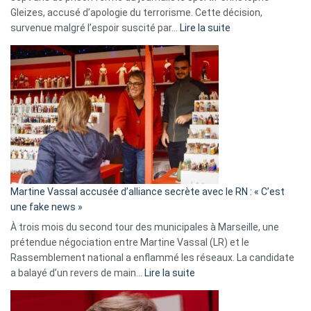
Gleizes, accusé d’apologie du terrorisme. Cette décision,
:
survenue malgré l’espoir suscité par…
Lire la suite
Christophe
Gleizes
:
Les
7
ans
de
prison
confirmés
en
Martine Vassal accusée d’alliance secrète avec le RN : « C’est
Algérie
une fake news »
À trois mois du second tour des municipales à Marseille, une
prétendue négociation entre Martine Vassal (LR) et le
Rassemblement national a enflammé les réseaux. La candidate
:
a balayé d’un revers de main…
Lire la suite
Martine
Vassal