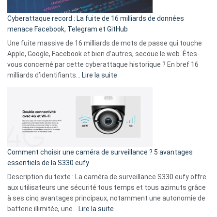
pour
Cyberattaque record : La fuite de 16 milliards de données
comparer
menace Facebook, Telegram et GitHub
vos
goûts
Une fuite massive de 16 milliards de mots de passe qui touche
musicaux
Apple, Google, Facebook et bien d’autres, secoue le web. Êtes-
avec
vous concerné par cette cyberattaque historique ? En bref 16
9
:
milliards d’identifiants…
Lire la suite
amis
Cyberattaque
!
record
:
La
fuite
de
16
Comment choisir une caméra de surveillance ? 5 avantages
milliards
essentiels de la S330 eufy
de
Description du texte : La caméra de surveillance S330 eufy offre
données
aux utilisateurs une sécurité tous temps et tous azimuts grâce
menace
à ses cinq avantages principaux, notamment une autonomie de
Facebook,
:
batterie illimitée, une…
Lire la suite
Telegram