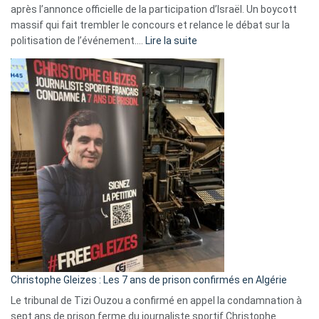
après l’annonce officielle de la participation d’Israël. Un boycott
massif qui fait trembler le concours et relance le débat sur la
:
politisation de l’événement.…
Lire la suite
Boycott
Eurovision
2026
:
Pays-
Bas,
Espagne,
Irlande
et
Slovénie
rejettent
la
présence
d’Israël
Christophe Gleizes : Les 7 ans de prison confirmés en Algérie
Le tribunal de Tizi Ouzou a confirmé en appel la condamnation à
sept ans de prison ferme du journaliste sportif Christophe