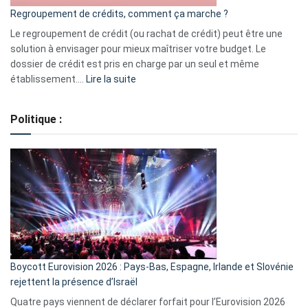
bourse
Regroupement de crédits, comment ça marche ?
pour
début
Le regroupement de crédit (ou rachat de crédit) peut être une
2023
solution à envisager pour mieux maîtriser votre budget. Le
dossier de crédit est pris en charge par un seul et même
:
établissement.…
Lire la suite
Regroupement
de
Politique :
crédits,
comment
ça
marche
?
Boycott Eurovision 2026 : Pays-Bas, Espagne, Irlande et Slovénie
rejettent la présence d’Israël
Quatre pays viennent de déclarer forfait pour l’Eurovision 2026