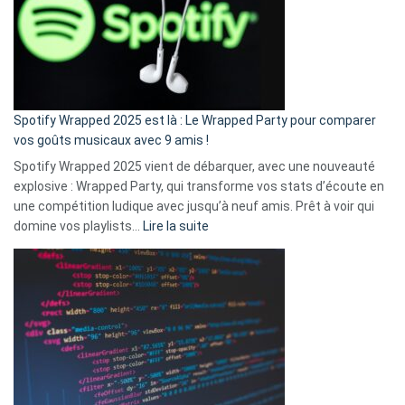
je
n’ai
pas
de
cash
»
Spotify Wrapped 2025 est là : Le Wrapped Party pour comparer
:
vos goûts musicaux avec 9 amis !
comment
Spotify Wrapped 2025 vient de débarquer, avec une nouveauté
Solly
explosive : Wrapped Party, qui transforme vos stats d’écoute en
change
une compétition ludique avec jusqu’à neuf amis. Prêt à voir qui
la
:
domine vos playlists…
Lire la suite
vie
Spotify
des
Wrapped
sans-
2025
abri
est
en
là
3
:
secondes
Le
Wrapped
Party