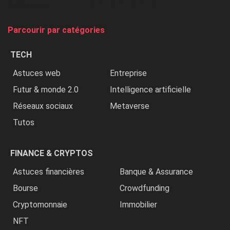
et
on
tue
Parcourir par catégories
les
chrétiens
TECH
»
Astuces web
Entreprise
Futur & monde 2.0
Intelligence artificielle
Réseaux sociaux
Metaverse
Tutos
FINANCE & CRYPTOS
Astuces financières
Banque & Assurance
Bourse
Crowdfunding
Cryptomonnaie
Immobilier
NFT