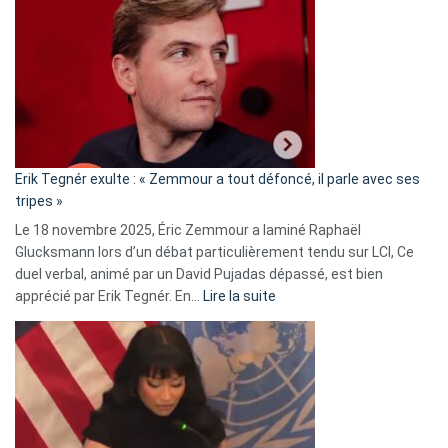
accusée
d’alliance
secrète
avec
le
RN
:
«
Erik Tegnér exulte : « Zemmour a tout défoncé, il parle avec ses
C’est
tripes »
une
Le 18 novembre 2025, Éric Zemmour a laminé Raphaël
fake
Glucksmann lors d’un débat particulièrement tendu sur LCI, Ce
news
duel verbal, animé par un David Pujadas dépassé, est bien
»
:
apprécié par Erik Tegnér. En…
Lire la suite
Erik
Tegnér
exulte
:
« Zemmour
a