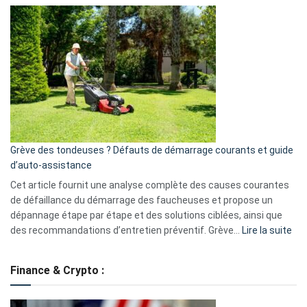
Comment
et
choisir
GitHub
une
caméra
de
surveillance
?
5
avantages
essentiels
Grève des tondeuses ? Défauts de démarrage courants et guide
de
d’auto-assistance
la
S330
Cet article fournit une analyse complète des causes courantes
eufy
de défaillance du démarrage des faucheuses et propose un
dépannage étape par étape et des solutions ciblées, ainsi que
:
des recommandations d’entretien préventif. Grève…
Lire la suite
Grè
de
Finance & Crypto :
to
?
Déf