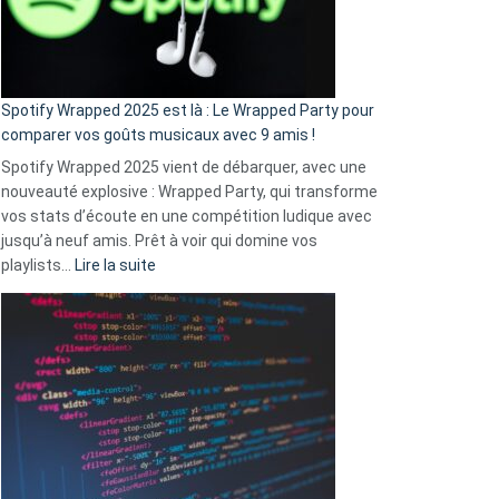
n’ai
pas
de
cash
»
Spotify Wrapped 2025 est là : Le Wrapped Party pour
:
comparer vos goûts musicaux avec 9 amis !
comment
Spotify Wrapped 2025 vient de débarquer, avec une
Solly
nouveauté explosive : Wrapped Party, qui transforme
change
vos stats d’écoute en une compétition ludique avec
la
jusqu’à neuf amis. Prêt à voir qui domine vos
vie
:
playlists…
Lire la suite
des
Spotify
sans-
Wrapped
abri
2025
en
est
3
là
secondes
:
Le
Wrapped
Party