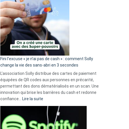
Fini l’excuse « je n’ai pas de cash » : comment Solly
change la vie des sans-abri en 3 secondes
L’association Solly distribue des cartes de paiement
équipées de QR codes aux personnes en précarité,
permettant des dons dématérialisés en un scan. Une
innovation qui brise les barrières du cash et redonne
:
confiance…
Lire la suite
Fini
l’excuse
«
je