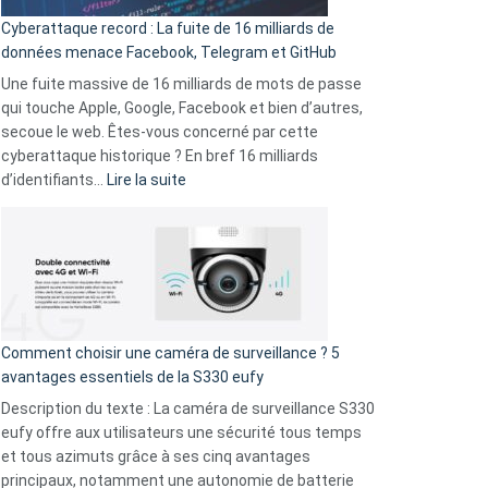
pour
Cyberattaque record : La fuite de 16 milliards de
comparer
données menace Facebook, Telegram et GitHub
vos
goûts
Une fuite massive de 16 milliards de mots de passe
musicaux
qui touche Apple, Google, Facebook et bien d’autres,
avec
secoue le web. Êtes-vous concerné par cette
9
cyberattaque historique ? En bref 16 milliards
amis
:
d’identifiants…
Lire la suite
!
Cyberattaque
record
:
La
fuite
de
16
Comment choisir une caméra de surveillance ? 5
milliards
avantages essentiels de la S330 eufy
de
Description du texte : La caméra de surveillance S330
données
eufy offre aux utilisateurs une sécurité tous temps
menace
et tous azimuts grâce à ses cinq avantages
Facebook,
principaux, notamment une autonomie de batterie