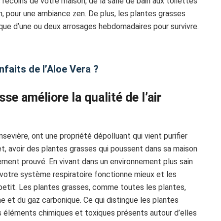
recoins de votre maison, de la salle de bain aux toilettes
on, pour une ambiance zen. De plus, les plantes grasses
n que d’une ou deux arrosages hebdomadaires pour survivre.
nfaits de l’Aloe Vera ?
asse améliore la qualité de l’air
evière, ont une propriété dépolluant qui vient purifier
ffet, avoir des plantes grasses qui poussent dans sa maison
uement prouvé. En vivant dans un environnement plus sain
, votre système respiratoire fonctionne mieux et les
à petit. Les plantes grasses, comme toutes les plantes,
ne et du gaz carbonique. Ce qui distingue les plantes
es éléments chimiques et toxiques présents autour d’elles