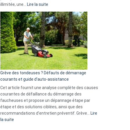
Telegram
:
illimitée, une…
Lire la suite
et
Comment
GitHub
choisir
une
caméra
de
surveillance
?
5
avantages
essentiels
Grève des tondeuses ? Défauts de démarrage
de
courants et guide d’auto-assistance
la
S330
Cet article fournit une analyse complète des causes
eufy
courantes de défaillance du démarrage des
faucheuses et propose un dépannage étape par
étape et des solutions ciblées, ainsi que des
recommandations d’entretien préventif. Grève…
Lire
:
la suite
Grève